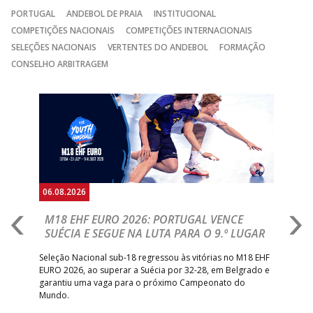
PORTUGAL
ANDEBOL DE PRAIA
INSTITUCIONAL
COMPETIÇÕES NACIONAIS
COMPETIÇÕES INTERNACIONAIS
SELEÇÕES NACIONAIS
VERTENTES DO ANDEBOL
FORMAÇÃO
CONSELHO ARBITRAGEM
Anterior
Seguin
06.08.2026
05.
M18 EHF EURO 2026: PORTUGAL VENCE
R
SUÉCIA E SEGUE NA LUTA PARA O 9.º LUGAR
R
bre
Seleção Nacional sub-18 regressou às vitórias no M18 EHF
San
EURO 2026, ao superar a Suécia por 32-28, em Belgrado e
Figu
garantiu uma vaga para o próximo Campeonato do
pro
Mundo.
tal