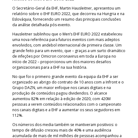
O Secretário-Geral da EHF, Martin Hausleitner, apresentou um
relatório sobre o EHF EURO 2022, que decorreu na Hungria e na
Eslováquia, fornecendo um resumo das principais conclusões
da análise detalhada pós-evento.
Hausleitner sublinhou que o Men’s EHF EURO 2022 estabeleceu
uma nova referência para futuros eventos com mais adeptos
envolvidos, com andebol internacional de primeira classe. Um
grande feito para um evento, que – graças a um surto dramático
de infeções por Omicron coronavirus em toda a Europa no
início de 2022 – proporcionou um dos maiores desafios
organizacionais para a EHF na sua história.
No que foi o primeiro grande evento da equipa da EHF a ser
organizado ao abrigo do contrato de 10 anos com a Infront e o
Grupo DAZN, um maior enfoque nos canais digitais e na
produção de conteúdos pagou dividendos. O alcance
aumentou 82% em relação à edição de 2020, com 420M
pessoas a verem conteúdos relacionados com o campeonato
nos canais digitais e a EHF a aumentar os seus seguidores em
112%.
Os números dos media também se mantiveram positivos: o
tempo de difusão cresceu mais de 40% e uma audiência
acumulada de mais de mil milhões de pessoas acompanhou a