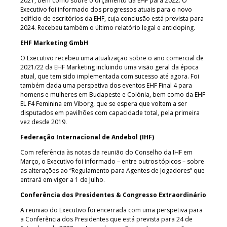
2021, bem como sobre o orçamento da EHF para 2022. O
Executivo foi informado dos progressos atuais para o novo
edifício de escritórios da EHF, cuja conclusão está prevista para
2024. Recebeu também o último relatório legal e antidoping.
EHF Marketing GmbH
O Executivo recebeu uma atualização sobre o ano comercial de
2021/22 da EHF Marketing incluindo uma visão geral da época
atual, que tem sido implementada com sucesso até agora. Foi
também dada uma perspetiva dos eventos EHF Final 4 para
homens e mulheres em Budapeste e Colónia, bem como da EHF
EL F4 Feminina em Viborg, que se espera que voltem a ser
disputados em pavilhões com capacidade total, pela primeira
vez desde 2019.
Federação Internacional de Andebol (IHF)
Com referência às notas da reunião do Conselho da IHF em
Março, o Executivo foi informado – entre outros tópicos – sobre
as alterações ao “Regulamento para Agentes de Jogadores” que
entrará em vigor a 1 de Julho.
Conferência dos Presidentes & Congresso Extraordinário
A reunião do Executivo foi encerrada com uma perspetiva para
a Conferência dos Presidentes que está prevista para 24 de