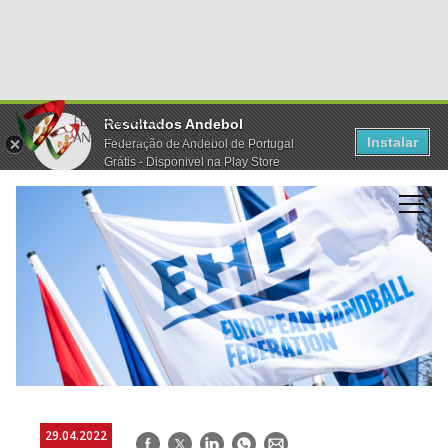
Resultados Andebol
Instalar
Federação de Andebol de Portugal
Grátis - Disponivel na Play Store
29.04.2022
Facebook
Twitter
LinkedIn
WhatsApp
E-