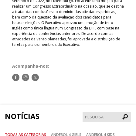
Setembro de 2022, no Luxemburgo. Foi aceite uma moção para
realizar um Congresso Extraordinário na ocasião, que se destina
a tratar das conclusões no domínio das atividades jurídicas,
bem como da questão da avaliação dos candidatos para
futuras eleições. O Executivo aprovou uma moção de ter o
inglês como única língua num Congresso da EHF, com base na
experiência de conferências anteriores. De acordo com as
atividades de Verão planeadas, foi aprovada a distribuição de
tarefas para os membros do Executivo.
Acompanha-nos:
Siga-
Siga-
Siga-
nos
nos
nos
no
no
no
Facebook
Instagram
Twitter
NOTÍCIAS
Pesqui
TODAS AS CATEGORIAS
ANDEBOL 4 GIRLS
ANDEBOL 4 KIDS