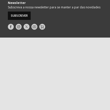
Newsletter
Subscreva a nossa newsletter para se manter a par das novidades
SUBSCREVER
Siga-
Siga-
Siga-
AndebolTV
Loja
nos
nos
nos
no
no
no
Facebook
Instagram
Twitter