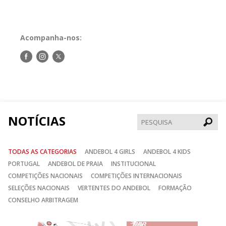
Acompanha-nos:
Siga-
Siga-
Siga-
nos
nos
nos
no
no
no
Facebook
Instagram
Twitter
NOTÍCIAS
Pesqui
TODAS AS CATEGORIAS
ANDEBOL 4 GIRLS
ANDEBOL 4 KIDS
PORTUGAL
ANDEBOL DE PRAIA
INSTITUCIONAL
COMPETIÇÕES NACIONAIS
COMPETIÇÕES INTERNACIONAIS
SELEÇÕES NACIONAIS
VERTENTES DO ANDEBOL
FORMAÇÃO
CONSELHO ARBITRAGEM