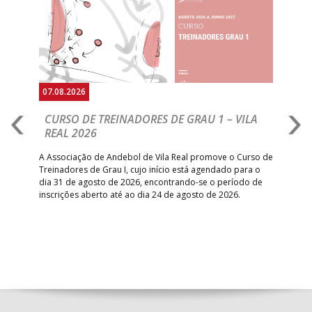
Anterior
Seguin
07.08.2026
07.
CURSO DE TREINADORES DE GRAU 1 – VILA
M
REAL 2026
N
S
A Associação de Andebol de Vila Real promove o Curso de
Treinadores de Grau I, cujo início está agendado para o
Gol
dia 31 de agosto de 2026, encontrando-se o período de
pont
inscrições aberto até ao dia 24 de agosto de 2026.
desv
foco