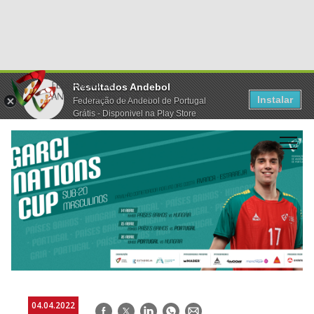
Resultados Andebol
Instalar
Federação de Andebol de Portugal
Grátis - Disponivel na Play Store
04.04.2022
Facebook
Twitter
LinkedIn
WhatsApp
E-