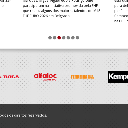
por 32-
Marques, Miguel Figueiredo e Rodrigo Leite
esta qui
a o
participaram na iniciativa promovida pela EHF,
para def
que reuniu alguns dos maiores talentos do M18
penúlti
EHF EURO 2026 em Belgrado.
Campeon
na EHFT
1
2
3
4
5
6
7
odos os direitos reservados.