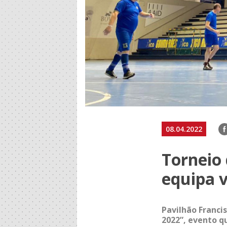
F
08.04.2022
Torneio 
equipa 
Pavilhão Franci
2022”, evento q