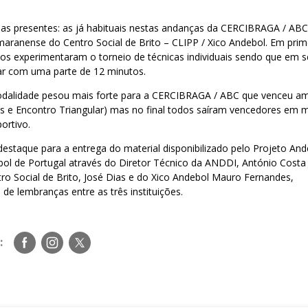
pas presentes: as já habituais nestas andanças da CERCIBRAGA / ABC
maranense do Centro Social de Brito – CLIPP / Xico Andebol. Em prim
dos experimentaram o torneio de técnicas individuais sendo que em s
lar com uma parte de 12 minutos.
odalidade pesou mais forte para a CERCIBRAGA / ABC que venceu a
as e Encontro Triangular) mas no final todos saíram vencedores em
ortivo.
destaque para a entrega do material disponibilizado pelo Projeto And
ol de Portugal através do Diretor Técnico da ANDDI, António Costa 
ro Social de Brito, José Dias e do Xico Andebol Mauro Fernandes,
 de lembranças entre as três instituições.
Siga-
Siga-
Siga-
:
nos
nos
nos
no
no
no
Facebook
Instagram
Twitter