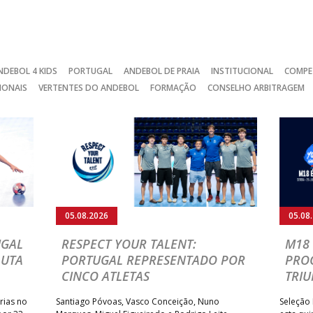
NDEBOL 4 KIDS
PORTUGAL
ANDEBOL DE PRAIA
INSTITUCIONAL
COMPE
IONAIS
VERTENTES DO ANDEBOL
FORMAÇÃO
CONSELHO ARBITRAGEM
05.08.2026
05.08
UGAL
RESPECT YOUR TALENT:
M18 
LUTA
PORTUGAL REPRESENTADO POR
PRO
CINCO ATLETAS
TRIU
rias no
Santiago Póvoas, Vasco Conceição, Nuno
Seleção 