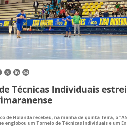
acebook
Twitter
LinkedIn
E-
mail
de Técnicas Individuais estre
vimaranense
sco de Holanda recebeu, na manhã de quinta-feira, o “A
ue englobou um Torneio de Técnicas Individuais e um En