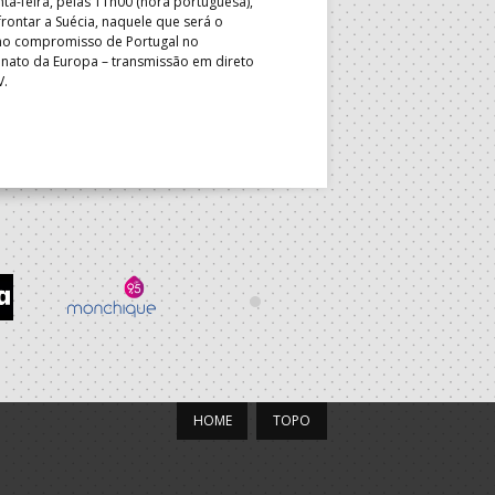
nta-feira, pelas 11h00 (hora portuguesa),
Depois do primeiro lugar na f
rontar a Suécia, naquele que será o
President’s Cup, Portugal med
mo compromisso de Portugal no
Brasil, esta quinta-feira, no p
ato da Europa – transmissão em direto
Jogos de Apuramento entre o 17
V.
Campeonato do Mundo sub-18
HOME
TOPO