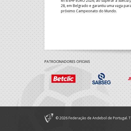
e de apuramento dos lugares 17
M18 EHF EURO 2026, ao superar a Suécia 
fo confortável das jogadoras
28, em Belgrado e garantiu uma vaga par
próximo Campeonato do Mundo.
PATROCINADORES OFICIAIS
© 2026 Federação de Andebol de Portugal. T