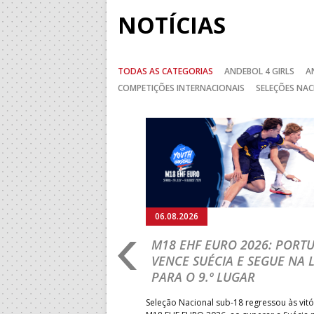
NOTÍCIAS
TODAS AS CATEGORIAS
ANDEBOL 4 GIRLS
A
COMPETIÇÕES INTERNACIONAIS
SELEÇÕES NAC
Anterior
06.08.2026
RLD CHAMPIONSHIP:
M18 EHF EURO 2026: PORT
IA PARA A EQUIPA
VENCE SUÉCIA E SEGUE NA 
PARA O 9.º LUGAR
obre o Brasil, em Ramnicu
Seleção Nacional sub-18 regressou às vitó