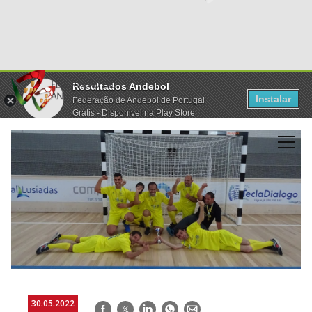
Resultados Andebol
Instalar
Federação de Andebol de Portugal
Grátis - Disponivel na Play Store
30.05.2022
Facebook
Twitter
LinkedIn
WhatsApp
E-