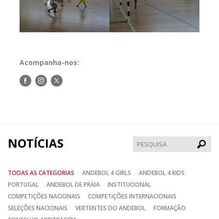
Acompanha-nos:
Siga-
Siga-
Siga-
nos
nos
nos
no
no
no
Facebook
Instagram
Twitter
NOTÍCIAS
Pesqui
TODAS AS CATEGORIAS
ANDEBOL 4 GIRLS
ANDEBOL 4 KIDS
PORTUGAL
ANDEBOL DE PRAIA
INSTITUCIONAL
COMPETIÇÕES NACIONAIS
COMPETIÇÕES INTERNACIONAIS
SELEÇÕES NACIONAIS
VERTENTES DO ANDEBOL
FORMAÇÃO