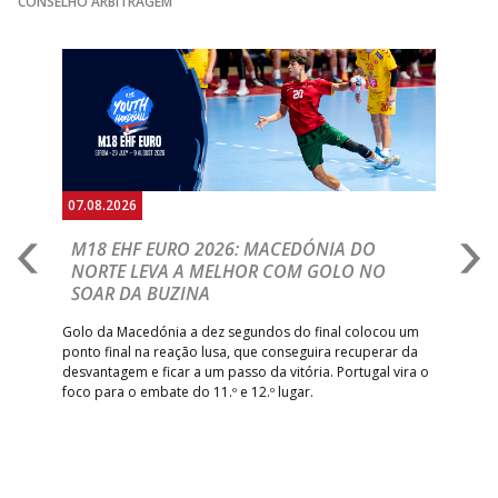
CONSELHO ARBITRAGEM
Anterior
Seguin
07.08.2026
06.
A
M18 EHF EURO 2026: MACEDÓNIA DO
D
NORTE LEVA A MELHOR COM GOLO NO
Com
SOAR DA BUZINA
épo
o de
arra
 o
Golo da Macedónia a dez segundos do final colocou um
de
ponto final na reação lusa, que conseguira recuperar da
desvantagem e ficar a um passo da vitória. Portugal vira o
foco para o embate do 11.º e 12.º lugar.