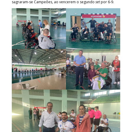
sagraram-se Campeões, ao vencerem o segundo
set
por 6-9.