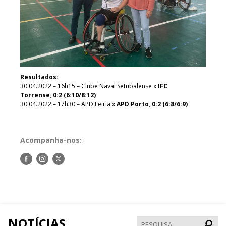
Resultados:
30.04.2022 – 16h15 – Clube Naval Setubalense x
IFC
Torrense
,
0:2 (6:10/8:12)
30.04.2022 – 17h30 – APD Leiria x
APD Porto
,
0:2 (6:8/6:9)
Acompanha-nos:
Siga-
Siga-
Siga-
nos
nos
nos
no
no
no
Facebook
Instagram
Twitter
NOTÍCIAS
Pesqui