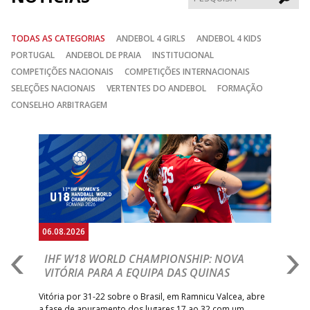
TODAS AS CATEGORIAS
ANDEBOL 4 GIRLS
ANDEBOL 4 KIDS
PORTUGAL
ANDEBOL DE PRAIA
INSTITUCIONAL
COMPETIÇÕES NACIONAIS
COMPETIÇÕES INTERNACIONAIS
SELEÇÕES NACIONAIS
VERTENTES DO ANDEBOL
FORMAÇÃO
CONSELHO ARBITRAGEM
Anterior
Seguin
06.08.2026
06.
IHF W18 WORLD CHAMPIONSHIP: NOVA
M
VITÓRIA PARA A EQUIPA DAS QUINAS
S
ra a
Vitória por 31-22 sobre o Brasil, em Ramnicu Valcea, abre
Sele
a fase de apuramento dos lugares 17 ao 32 com um
EURO