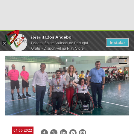
Resultados Andebol
Instalar
Federação de Andebol de Portugal
Grátis - Disponivel na Play Store
01.05.2022
Facebook
Twitter
LinkedIn
WhatsApp
E-