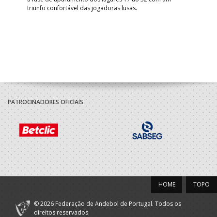
triunfo confortável das jogadoras lusas.
gar
Mun
PATROCINADORES OFICIAIS
HOME
TOPO
© 2026 Federação de Andebol de Portugal. Todos os
direitos reservados.