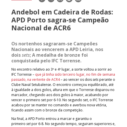
mail
Andebol em Cadeira de Rodas:
APD Porto sagra-se Campeão
Nacional de ACR6
Os nortenhos sagraram-se Campeões
Nacionais ao vencerem a APD Leiria, nos
dois
sets
; A medalha de bronze foi
conquistada pelo IFC Torrense.
No encontro relativo ao 3º e 4º lugar, a sorte voltou a sorrir ao
IFC Torrense –
que já tinha sido terceiro lugar, no fim de semana
passado, na vertente de ACR4
– ao vencer os dois
sets
perante o
Clube Naval Setubalense. O encontro começou equilibrado, até
à igualdade a dois golos, altura em que o Torrense disparou no
marcador, chegando aos dois golos à maior, acabando por
vencer o primeiro set por 6-10. No segundo set, o IFC Torrense
acabou por se manter no comando e averbou nova vitória,
ficando assim com o bronze da competição.
Na final, a APD Porto entrou a marcar e garantiu o
primeiro
set
por 6-8. No segundo tempo, seguiram superiores e,