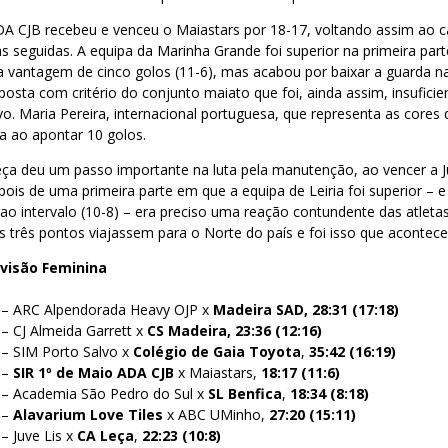
DA CJB recebeu e venceu o Maiastars por 18-17, voltando assim ao 
s seguidas. A equipa da Marinha Grande foi superior na primeira par
 vantagem de cinco golos (11-6), mas acabou por baixar a guarda n
osta com critério do conjunto maiato que foi, ainda assim, insuficie
vo. Maria Pereira, internacional portuguesa, que representa as cores
va ao apontar 10 golos.
ça deu um passo importante na luta pela manutenção, ao vencer a Ju
pois de uma primeira parte em que a equipa de Leiria foi superior – e
o intervalo (10-8) – era preciso uma reação contundente das atleta
os três pontos viajassem para o Norte do país e foi isso que acontece
visão Feminina
 – ARC Alpendorada Heavy OJP x
Madeira SAD, 28:31 (17:18)
– CJ Almeida Garrett x
CS Madeira, 23:36 (12:16)
 – SIM Porto Salvo x
Colégio de Gaia Toyota
,
35:42 (16:19)
 –
SIR 1º de Maio ADA CJB
x Maiastars,
18:17 (11:6)
 – Academia São Pedro do Sul x
SL Benfica
,
18:34 (8:18)
 –
Alavarium Love Tiles
x ABC UMinho,
27:20 (15:11)
– Juve Lis x
CA Leça
,
22:23 (10:8)