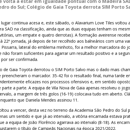
e volta a estar em igualdade pontual com o Madeira SAD
dro do Sul;
Colégio de Gaia Toyota
derrota SIM Porto S
 lugar continua acesa e, este sábado, o Alavarium Love Tiles voltou 
ira SAD na classificação, ainda que as duas equipas tenham os mes
vitórias, um empate e quatro derrotas). A formação aveirense receb
à 22ª jornada, já depois de ter recolhido aos balneários com uma v
a Pissarra, lateral do emblema minhoto, foi a melhor marcadora do j
não foram suficientes para agarrar um resultado positivo e a segun
 por ser confirmada.
io de Gaia Toyota derrotou o SIM Porto Salvo mas o dado mais cha
 preencheram o marcador. 35-42 foi o resultado final, numa tarde e
dentemente eficazes nos processos ofensivos e, em sentido oposto
e parte a parte. A equipa de Vila Nova de Gaia apenas resolveu o jog
ervalo, a margem de três golos (16-19) colocava tudo em aberto. Clá
enquanto que Daniela Mendes assinou 11.
voltou a vencer, desta vez no terreno da Academia São Pedro do Sul 
enas um sentido e que já ao intervalo, a vitória encarnada estava pr
ue a equipa de João Florêncio agarrava ao intervalo (8-18). As encar
quistarem o título de Campeãs Nacionais na época 2021/2022.