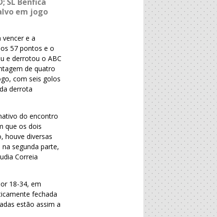
; SL Benfica
alvo em jogo
a vencer e a
mos 57 pontos e o
eu e derrotou o ABC
antagem de quatro
ogo, com seis golos
da derrota
mativo do encontro
m que os dois
, houve diversas
o na segunda parte,
udia Correia
por 18-34, em
aticamente fechada
nadas estão assim a