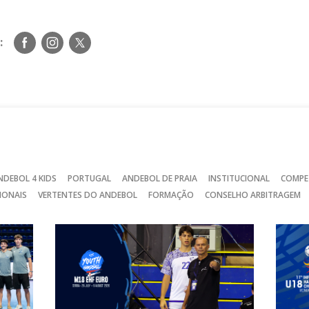
Siga-
Siga-
Siga-
:
nos
nos
nos
no
no
no
Facebook
Instagram
Twitter
NDEBOL 4 KIDS
PORTUGAL
ANDEBOL DE PRAIA
INSTITUCIONAL
COMPE
IONAIS
VERTENTES DO ANDEBOL
FORMAÇÃO
CONSELHO ARBITRAGEM