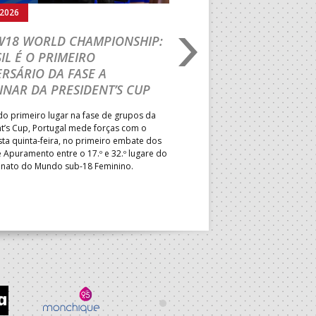
.2026
05.08.2026
 W18 WORLD CHAMPIONSHIP:
IHF W18 WORLD CH
IL É O PRIMEIRO
JOÃO VAREJÃO PREL
RSÁRIO DA FASE A
CURSO INTERNACIO
INAR DA PRESIDENT’S CUP
TREINADORES NA R
o primeiro lugar na fase de grupos da
Treinador português João Var
t’s Cup, Portugal mede forças com o
integrado na EHF Experts List, 
esta quinta-feira, no primeiro embate dos
preletores convidados pela 
 Apuramento entre o 17.º e 32.º lugare do
de Andebol, em Pitești, iniciat
ato do Mundo sub-18 Feminino.
de 400 treinadores.