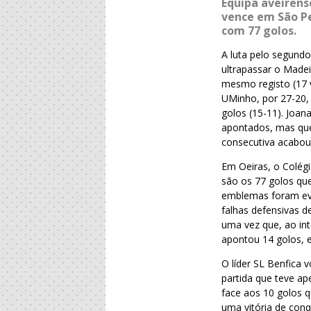
Equipa aveirens
vence em São Pe
com 77 golos.
A luta pelo segundo
ultrapassar o Made
mesmo registo (17 
UMinho, por 27-20, 
golos (15-11). Joan
apontados, mas que 
consecutiva acabou
Em Oeiras, o Colég
são os 77 golos que
emblemas foram evi
falhas defensivas d
uma vez que, ao int
apontou 14 golos, 
O líder SL Benfica 
partida que teve ap
face aos 10 golos q
uma vitória de con