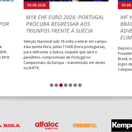
05.08.2026
05.08
M18 EHF EURO 2026: PORTUGAL
IHF
POR
PROCURA REGRESSAR AOS
BRAS
TRIUNFOS FRENTE À SUÉCIA
ADVE
ELIM
Seleção Nacional sub-18 volta a entrar em campo
te
esta quinta-feira, pelas 11h00 (hora portuguesa),
Depois d
 EHF,
para defrontar a Suécia, naquele que será o
Presiden
do M18
penúltimo compromisso de Portugal no
Brasil, 
Campeonato da Europa – transmissão em direto
Jogos de
na EHFTV.
Campeon
1
2
3
4
5
6
7