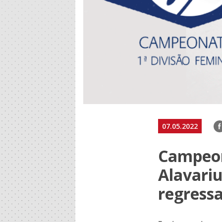
F
07.05.2022
Campeon
Alavari
regress