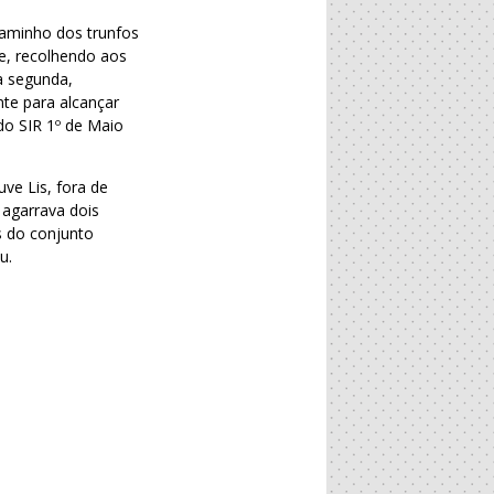
caminho dos trunfos
te, recolhendo aos
a segunda,
nte para alcançar
 do SIR 1º de Maio
ve Lis, fora de
 agarrava dois
s do conjunto
u.