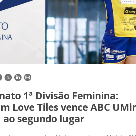
acebook
Twitter
LinkedIn
E-
mail
ato 1ª Divisão Feminina:
um Love Tiles vence ABC UMi
a ao segundo lugar