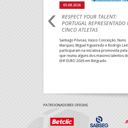
05.08.2026
RO 2026: PORTUGAL
RESPECT YOUR TALENT:
IA E SEGUE NA LUTA
PORTUGAL REPRESENTADO 
LUGAR
CINCO ATLETAS
b-18 regressou às vitórias no
Santiago Póvoas, Vasco Conceição, Nuno
 ao superar a Suécia por 32-
Marques, Miguel Figueiredo e Rodrigo Lei
garantiu uma vaga para o
participaram na iniciativa promovida pela
to do Mundo.
que reuniu alguns dos maiores talentos 
EHF EURO 2026 em Belgrado.
PATROCINADORES OFICIAIS