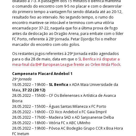
dilatado a 7-3. À passagem dos 15 minutos o Benfica mantinha
o comando do encontro com 9-5 no placar e com o desenrolar
do primeiro tempo a vantagem foi sendo dilatada até ao 20-12,
resultado fixo ao intervalo. No segundo tempo, o rumo do
encontro manteve-se intocável e terminou com uma vitória
encarnada por 37-22, naquela que foi a última prova de fogo
antes da deslocação ao Dragão Arena, para embate com o líder
FC Porto, referente à 28ª Jornada. Petar Djordjic foi o melhor
marcador do encontro com oito golos.
Os restantes jogos referentes à 29ª Jornada estão agendados
para o dia 28 de maio, data em que o
SL Benfica irá disputar a
meia-final da EHF European League frente ao Orlen Wisla Plock
.
Campeonato Placard Andebol 1
29ª Jornada
18.05.2022 – 19h00 –
SL Benfica
x ADA Maia Universidade da
Maia
, 37:22 (20:12)
28.05.2022 – 15h00 – CF Os Belenenses x Artística de Avanca
Bioria
28.05.2022 – 15h00 – Águas Santas Milaneza x FC Porto
28.05.2022 – 16h00 – CD Xico Andebol x FC Gaia Empril
28.05.2022 – 17h00 – Madeira SAD x AD Sanjoanense Delba
28.05.2022 – 18h00 – Vitória FC x ABC UMinho
28.05.2022 – 19h00 – Póvoa AC Bodegão Grupo CCR x Boa Hora
FC Inetum