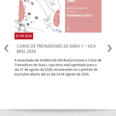
Anterior
Seguin
07.08.2026
07.
CURSO DE TREINADORES DE GRAU 1 – VILA
M
REAL 2026
N
S
A Associação de Andebol de Vila Real promove o Curso de
Treinadores de Grau I, cujo início está agendado para o
Gol
dia 31 de agosto de 2026, encontrando-se o período de
pont
inscrições aberto até ao dia 24 de agosto de 2026.
desv
foco