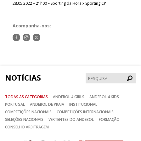
28.05.2022 – 21h00 – Sporting da Hora x Sporting CP
Acompanha-nos:
Siga-
Siga-
Siga-
nos
nos
nos
no
no
no
Facebook
Instagram
Twitter
NOTÍCIAS
Pesqui
TODAS AS CATEGORIAS
ANDEBOL 4 GIRLS
ANDEBOL 4 KIDS
PORTUGAL
ANDEBOL DE PRAIA
INSTITUCIONAL
COMPETIÇÕES NACIONAIS
COMPETIÇÕES INTERNACIONAIS
SELEÇÕES NACIONAIS
VERTENTES DO ANDEBOL
FORMAÇÃO
CONSELHO ARBITRAGEM