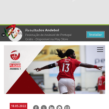
Resultados Andebol
Instalar
Federação de Andebol de Portugal
Grátis - Disponivel na Play Store
18.05.2022
Facebook
Twitter
LinkedIn
WhatsApp
E-