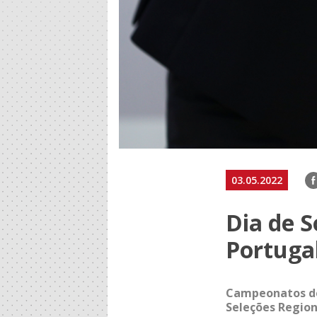
F
03.05.2022
Dia de S
Portuga
Campeonatos de 
Seleções Region