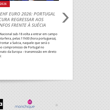
.2026
05.08.2026
EHF EURO 2026: PORTUGAL
IHF W18 WORLD CH
CURA REGRESSAR AOS
BRASIL É O PRIMEIR
NFOS FRENTE À SUÉCIA
ADVERSÁRIO DA FAS
ELIMINAR DA PRESI
Nacional sub-18 volta a entrar em campo
nta-feira, pelas 11h00 (hora portuguesa),
Depois do primeiro lugar na f
rontar a Suécia, naquele que será o
President’s Cup, Portugal med
mo compromisso de Portugal no
Brasil, esta quinta-feira, no p
ato da Europa – transmissão em direto
Jogos de Apuramento entre o 17
V.
Campeonato do Mundo sub-18