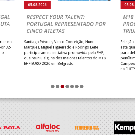
05.08.2026
05.08
UGAL
RESPECT YOUR TALENT:
M18 
LUTA
PORTUGAL REPRESENTADO POR
PRO
CINCO ATLETAS
TRIU
rias no
Santiago Póvoas, Vasco Conceição, Nuno
Seleção 
por 32-
Marques, Miguel Figueiredo e Rodrigo Leite
esta qui
a o
participaram na iniciativa promovida pela EHF,
para def
que reuniu alguns dos maiores talentos do M18
penúlti
EHF EURO 2026 em Belgrado.
Campeon
na EHFT
1
2
3
4
5
6
7