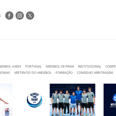
Siga-
Siga-
Siga-
:
nos
nos
nos
no
no
no
Facebook
Instagram
Twitter
NDEBOL 4 KIDS
PORTUGAL
ANDEBOL DE PRAIA
INSTITUCIONAL
COMPE
IONAIS
VERTENTES DO ANDEBOL
FORMAÇÃO
CONSELHO ARBITRAGEM