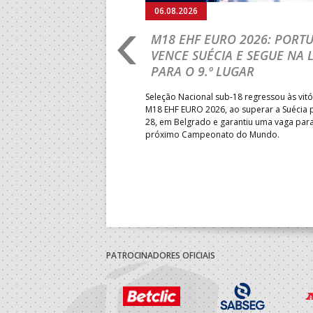
06.08.2026
RLD CHAMPIONSHIP:
M18 EHF EURO 2026: PORT
IA PARA A EQUIPA
VENCE SUÉCIA E SEGUE NA 
PARA O 9.º LUGAR
obre o Brasil, em Ramnicu
Seleção Nacional sub-18 regressou às vitó
e de apuramento dos lugares 17
M18 EHF EURO 2026, ao superar a Suécia 
fo confortável das jogadoras
28, em Belgrado e garantiu uma vaga par
próximo Campeonato do Mundo.
PATROCINADORES OFICIAIS