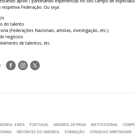
restando apoio / partilhando experiências no seu campo de especiali
 respetiva Federação. Ou seja:
dos
ro do talento
ria (Federações Nacionais, artistas, investigação, etc.)
de negócios
olvimento de talentos, etc.
Siga-
Siga-
Siga-
:
nos
nos
nos
no
no
no
Facebook
Instagram
Twitter
NDEBOL 4 KIDS
PORTUGAL
ANDEBOL DE PRAIA
INSTITUCIONAL
COMPE
IONAIS
VERTENTES DO ANDEBOL
FORMAÇÃO
CONSELHO ARBITRAGEM