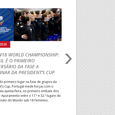
Seguinte
.2026
05.08.2026
 W18 WORLD CHAMPIONSHIP:
IHF W18 WORLD CH
IL É O PRIMEIRO
JOÃO VAREJÃO PREL
RSÁRIO DA FASE A
CURSO INTERNACIO
INAR DA PRESIDENT’S CUP
TREINADORES NA R
o primeiro lugar na fase de grupos da
Treinador português João Var
t’s Cup, Portugal mede forças com o
integrado na EHF Experts List, 
esta quinta-feira, no primeiro embate dos
preletores convidados pela 
 Apuramento entre o 17.º e 32.º lugare do
de Andebol, em Pitești, iniciat
ato do Mundo sub-18 Feminino.
de 400 treinadores.