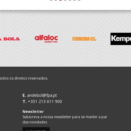
1
2
3
4
5
6
7
odos os direitos reservados.
E.
andebol@fpa.pt
T.
+351 213 611 900
Newsletter
Subscreva a nossa newsletter para se manter a par
das novidades