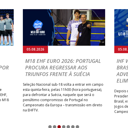
05.08.2026
05.08
M18 EHF EURO 2026: PORTUGAL
IHF
POR
PROCURA REGRESSAR AOS
BRAS
TRIUNFOS FRENTE À SUÉCIA
ADVE
ELIM
Seleção Nacional sub-18 volta a entrar em campo
te
esta quinta-feira, pelas 11h00 (hora portuguesa),
Depois d
 EHF,
para defrontar a Suécia, naquele que será o
Presiden
do M18
penúltimo compromisso de Portugal no
Brasil, 
Campeonato da Europa – transmissão em direto
Jogos de
na EHFTV.
Campeon