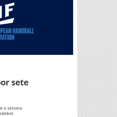
or sete
 é o sétimo
ndebol.