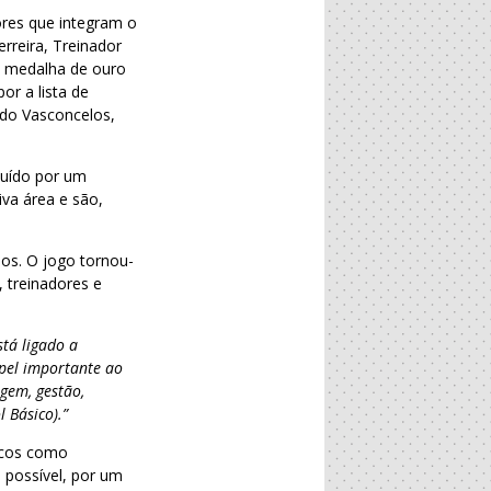
ores que integram o
rreira, Treinador
a medalha de ouro
r a lista de
rdo Vasconcelos,
tuído por um
iva área e são,
os. O jogo tornou-
 treinadores e
tá ligado a
pel importante ao
agem, gestão,
 Básico).”
icos como
s possível, por um