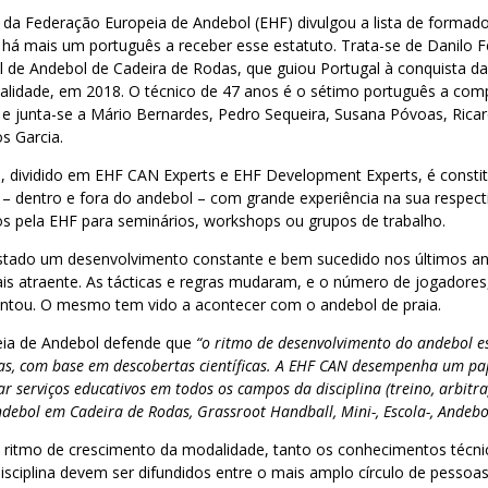
 da Federação Europeia de Andebol (EHF) divulgou a lista de formad
há mais um português a receber esse estatuto. Trata-se de Danilo Fe
l de Andebol de Cadeira de Rodas, que guiou Portugal à conquista d
lidade, em 2018. O técnico de 47 anos é o sétimo português a compo
e junta-se a Mário Bernardes, Pedro Sequeira, Susana Póvoas, Rica
os Garcia.
, dividido em EHF CAN Experts e EHF Development Experts, é consti
 – dentro e fora do andebol – com grande experiência na sua respect
os pela EHF para seminários, workshops ou grupos de trabalho.
stado um desenvolvimento constante e bem sucedido nos últimos an
is atraente. As tácticas e regras mudaram, e o número de jogadores,
tou. O mesmo tem vido a acontecer com o andebol de praia.
ia de Andebol defende que
“o ritmo de desenvolvimento do andebol es
vas, com base em descobertas científicas. A EHF CAN desempenha um pa
nar serviços educativos em todos os campos da disciplina (treino, arbitr
debol em Cadeira de Rodas, Grassroot Handball, Mini-, Escola-, Andebol
ritmo de crescimento da modalidade, tanto os conhecimentos técn
 disciplina devem ser difundidos entre o mais amplo círculo de pessoa