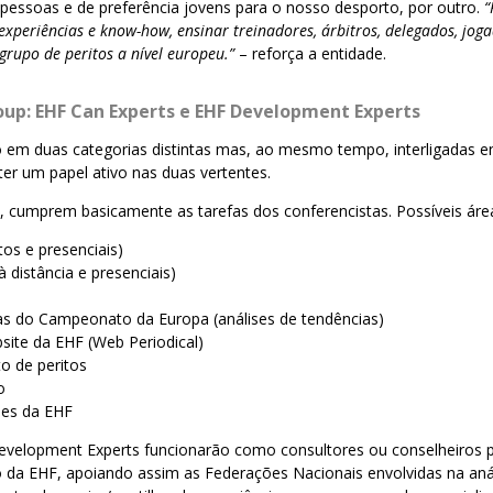
s pessoas e de preferência jovens para o nosso desporto, por outro.
“
experiências e know-how, ensinar treinadores, árbitros, delegados, joga
grupo de peritos a nível europeu.”
– reforça a entidade.
oup: EHF Can Experts e EHF Development Experts
o em duas categorias distintas mas, ao mesmo tempo, interligadas en
er um papel ativo nas duas vertentes.
, cumprem basicamente as tarefas dos conferencistas. Possíveis áre
os e presenciais)
à distância e presenciais)
ivas do Campeonato da Europa (análises de tendências)
bsite da EHF (Web Periodical)
o de peritos
o
ões da EHF
velopment Experts funcionarão como consultores ou conselheiros 
 da EHF, apoiando assim as Federações Nacionais envolvidas na aná