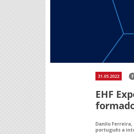
F
31.05.2022
EHF Expe
formado
Danilo Ferreira
português a int