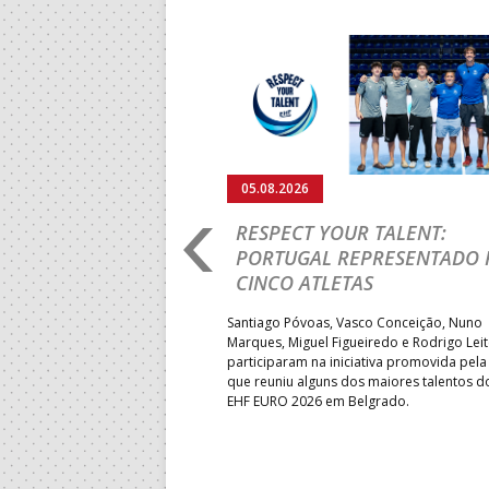
Anterior
05.08.2026
RO 2026: PORTUGAL
RESPECT YOUR TALENT:
IA E SEGUE NA LUTA
PORTUGAL REPRESENTADO 
LUGAR
CINCO ATLETAS
b-18 regressou às vitórias no
Santiago Póvoas, Vasco Conceição, Nuno
 ao superar a Suécia por 32-
Marques, Miguel Figueiredo e Rodrigo Lei
garantiu uma vaga para o
participaram na iniciativa promovida pela
to do Mundo.
que reuniu alguns dos maiores talentos 
EHF EURO 2026 em Belgrado.