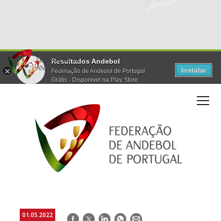
Resultados Andebol
Instalar
Federação de Andebol de Portugal
Grátis - Disponivel na Play Store
01.05.2022
Facebook
Twitter
LinkedIn
WhatsApp
E-