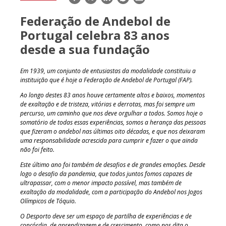
mail
Federação de Andebol de
Portugal celebra 83 anos
desde a sua fundação
Em 1939, um conjunto de entusiastas da modalidade constituiu a
instituição que é hoje a Federação de Andebol de Portugal (FAP).
Ao longo destes 83 anos houve certamente altos e baixos, momentos
de exaltação e de tristeza, vitórias e derrotas, mas foi sempre um
percurso, um caminho que nos deve orgulhar a todos. Somos hoje o
somatório de todas essas experiências, somos a herança das pessoas
que fizeram o andebol nas últimas oito décadas, e que nos deixaram
uma responsabilidade acrescida para cumprir e fazer o que ainda
não foi feito.
Este último ano foi também de desafios e de grandes emoções. Desde
logo o desafio da pandemia, que todos juntos fomos capazes de
ultrapassar, com o menor impacto possível, mas também de
exaltação da modalidade, com a participação do Andebol nos Jogos
Olímpicos de Tóquio.
O Desporto deve ser um espaço de partilha de experiências e de
concórdia, de aprendizagem e de crescimento, como nos dita o