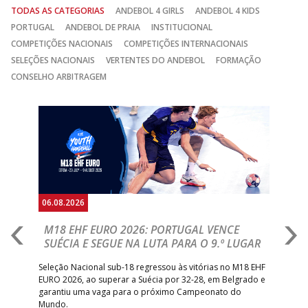
TODAS AS CATEGORIAS
ANDEBOL 4 GIRLS
ANDEBOL 4 KIDS
PORTUGAL
ANDEBOL DE PRAIA
INSTITUCIONAL
COMPETIÇÕES NACIONAIS
COMPETIÇÕES INTERNACIONAIS
SELEÇÕES NACIONAIS
VERTENTES DO ANDEBOL
FORMAÇÃO
CONSELHO ARBITRAGEM
Anterior
Seguin
06.08.2026
05.
M18 EHF EURO 2026: PORTUGAL VENCE
R
SUÉCIA E SEGUE NA LUTA PARA O 9.º LUGAR
R
bre
Seleção Nacional sub-18 regressou às vitórias no M18 EHF
San
EURO 2026, ao superar a Suécia por 32-28, em Belgrado e
Figu
garantiu uma vaga para o próximo Campeonato do
pro
Mundo.
tal