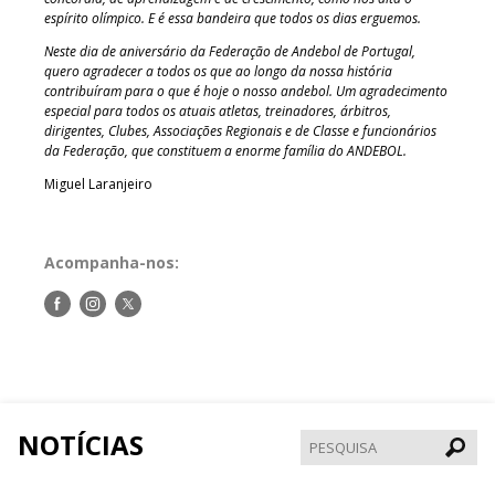
espírito olímpico. E é essa bandeira que todos os dias erguemos.
Neste dia de aniversário da Federação de Andebol de Portugal,
quero agradecer a todos os que ao longo da nossa história
contribuíram para o que é hoje o nosso andebol. Um agradecimento
especial para todos os atuais atletas, treinadores, árbitros,
dirigentes, Clubes, Associações Regionais e de Classe e funcionários
da Federação, que constituem a enorme família do ANDEBOL.
Miguel Laranjeiro
Acompanha-nos:
Siga-
Siga-
Siga-
nos
nos
nos
no
no
no
Facebook
Instagram
Twitter
NOTÍCIAS
Pesqui