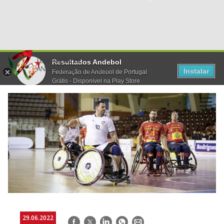
Resultados Andebol
Instalar
Federação de Andebol de Portugal
Grátis - Disponivel na Play Store
29.06.2022
Facebook
Twitter
LinkedIn
WhatsApp
E-