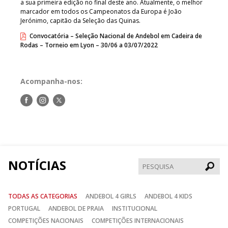
a sua primeira edição no final deste ano. Atualmente, o melhor
marcador em todos os Campeonatos da Europa é João
Jerónimo, capitão da Seleção das Quinas.
Convocatória – Seleção Nacional de Andebol em Cadeira de
Rodas – Torneio em Lyon – 30/06 a 03/07/2022
Acompanha-nos:
Siga-
Siga-
Siga-
nos
nos
nos
no
no
no
Facebook
Instagram
Twitter
NOTÍCIAS
Pesqui
TODAS AS CATEGORIAS
ANDEBOL 4 GIRLS
ANDEBOL 4 KIDS
PORTUGAL
ANDEBOL DE PRAIA
INSTITUCIONAL
COMPETIÇÕES NACIONAIS
COMPETIÇÕES INTERNACIONAIS