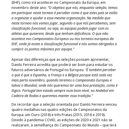
(EHF), como irá acontecer no Campeonato da Europa, em
novembro deste ano:
“O objetivo que nós, enquanto seleção, temos
em participar neste torneio é perceber como é que estes país se estão
a organizar e ajudar a essa mesma organização. Na medida que
neste torneio nós vamos jogar, segundo o que nós percebemos, sem
classificação funcional, ou seja, as equipas podem jogar com os
atletas que quiserem, desde que tenham deficiência. O que não
acontece nos Campeonatos Europeus ou nos torneios europeus da
EHF, onde já existe a classificação funcional e nós somos obrigados a
cumprir os pontos máximos por equipa.”
Apesar das diferenças que as seleções possam apresentar,
Danilo Ferreira acredita que poderá ser bom para estudar os
futuros adversários de Portugal no Europeu:
“É também perceber
o que é que a Espanha, a França e a Bélgica porque está cada vez
mais perto novembro, quando teremos o Campeonato Europeu e
talvez o Mundial, onde nós queremos ter uma boa prestação, como é
lógico. Portugal tem estado sempre num bom nível, no Andebol em
Cadeira de Rodas e queremos manter essa tradição.”
De recordar que a seleção orientada por Danilo Ferreira venceu
quatro medalhas nas quatro edições de Campeonatos da
Europa: um Ouro (2018) e três Pratas (2015, 2016 e 2019).
Devido à pandemia COVID, as edições de 2020 e 2021 não se
realizaram, à semelhança do Campeonato do Mundo – que terá