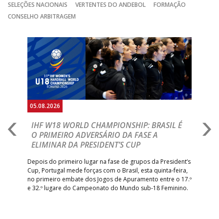
SELEÇÕES NACIONAIS
VERTENTES DO ANDEBOL
FORMAÇÃO
CONSELHO ARBITRAGEM
Anterior
Seguin
05.08.2026
05.
A
IHF W18 WORLD CHAMPIONSHIP: BRASIL É
I
IA
O PRIMEIRO ADVERSÁRIO DA FASE A
V
ELIMINAR DA PRESIDENT’S CUP
I
R
Depois do primeiro lugar na fase de grupos da President’s
Cup, Portugal mede forças com o Brasil, esta quinta-feira,
Tre
–
no primeiro embate dos Jogos de Apuramento entre o 17.º
inte
e 32.º lugare do Campeonato do Mundo sub-18 Feminino.
con
Pite