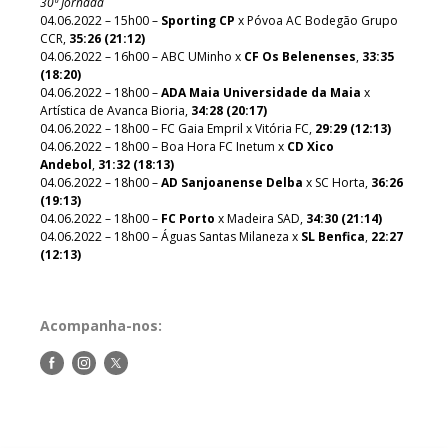
30ª Jornada
04.06.2022 – 15h00 –
Sporting CP
x Póvoa AC Bodegão Grupo
CCR,
35:26 (21:12)
04.06.2022 – 16h00 – ABC UMinho x
CF Os Belenenses
,
33:35
(18:20)
04.06.2022 – 18h00 –
ADA Maia Universidade da Maia
x
Artística de Avanca Bioria,
34:28 (20:17)
04.06.2022 – 18h00 – FC Gaia Empril x Vitória FC,
29:29 (12:13)
04.06.2022 – 18h00 – Boa Hora FC Inetum x
CD Xico
Andebol
,
31:32 (18:13)
04.06.2022 – 18h00 –
AD Sanjoanense Delba
x SC Horta,
36:26
(19:13)
04.06.2022 – 18h00 –
FC Porto
x Madeira SAD,
34:30 (21:14)
04.06.2022 – 18h00 – Águas Santas Milaneza x
SL Benfica
,
22:27
(12:13)
Acompanha-nos:
Siga-
Siga-
Siga-
nos
nos
nos
no
no
no
Facebook
Instagram
Twitter