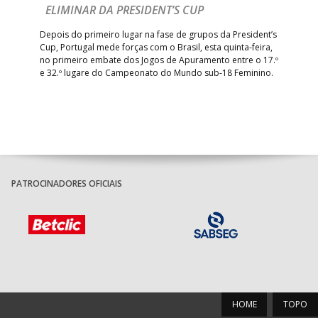
ELIMINAR DA PRESIDENT’S CUP
I
R
Depois do primeiro lugar na fase de grupos da President’s
Cup, Portugal mede forças com o Brasil, esta quinta-feira,
Tre
–
no primeiro embate dos Jogos de Apuramento entre o 17.º
inte
e 32.º lugare do Campeonato do Mundo sub-18 Feminino.
con
Pite
PATROCINADORES OFICIAIS
HOME
TOPO