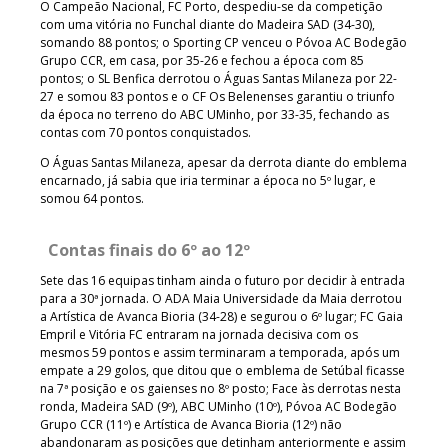
O Campeão Nacional, FC Porto, despediu-se da competição
com uma vitória no Funchal diante do Madeira SAD (34-30),
somando 88 pontos; o Sporting CP venceu o Póvoa AC Bodegão
Grupo CCR, em casa, por 35-26 e fechou a época com 85
pontos; o SL Benfica derrotou o Águas Santas Milaneza por 22-
27 e somou 83 pontos e o CF Os Belenenses garantiu o triunfo
da época no terreno do ABC UMinho, por 33-35, fechando as
contas com 70 pontos conquistados.
O Águas Santas Milaneza, apesar da derrota diante do emblema
encarnado, já sabia que iria terminar a época no 5º lugar, e
somou 64 pontos.
Contas finais do 6º ao 12º
Sete das 16 equipas tinham ainda o futuro por decidir à entrada
para a 30ª jornada. O ADA Maia Universidade da Maia derrotou
a Artística de Avanca Bioria (34-28) e segurou o 6º lugar; FC Gaia
Empril e Vitória FC entraram na jornada decisiva com os
mesmos 59 pontos e assim terminaram a temporada, após um
empate a 29 golos, que ditou que o emblema de Setúbal ficasse
na 7ª posição e os gaienses no 8º posto; Face às derrotas nesta
ronda, Madeira SAD (9º), ABC UMinho (10º), Póvoa AC Bodegão
Grupo CCR (11º) e Artística de Avanca Bioria (12º) não
abandonaram as posições que detinham anteriormente e assim