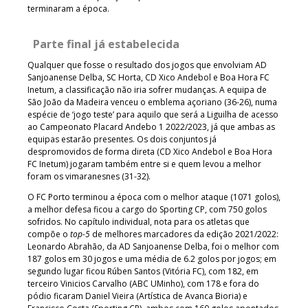
terminaram a época.
Parte final já estabelecida
Qualquer que fosse o resultado dos jogos que envolviam AD
Sanjoanense Delba, SC Horta, CD Xico Andebol e Boa Hora FC
Inetum, a classificação não iria sofrer mudanças. A equipa de
São João da Madeira venceu o emblema açoriano (36-26), numa
espécie de ‘jogo teste’ para aquilo que será a Liguilha de acesso
ao Campeonato Placard Andebo 1 2022/2023, já que ambas as
equipas estarão presentes. Os dois conjuntos já
despromovidos de forma direta (CD Xico Andebol e Boa Hora
FC Inetum) jogaram também entre si e quem levou a melhor
foram os vimaranesnes (31-32).
O FC Porto terminou a época com o melhor ataque (1071 golos),
a melhor defesa ficou a cargo do Sporting CP, com 750 golos
sofridos. No capítulo individual, nota para os atletas que
compõe o
top-5
de melhores marcadores da edição 2021/2022:
Leonardo Abrahão, da AD Sanjoanense Delba, foi o melhor com
187 golos em 30 jogos e uma média de 6.2 golos por jogos; em
segundo lugar ficou Rúben Santos (Vitória FC), com 182, em
terceiro Vinicios Carvalho (ABC UMinho), com 178 e fora do
pódio ficaram Daniel Vieira (Artística de Avanca Bioria) e