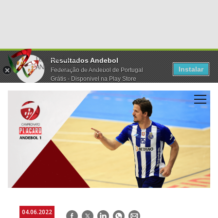
Resultados Andebol
Instalar
Federação de Andebol de Portugal
Grátis - Disponivel na Play Store
04.06.2022
Facebook
Twitter
LinkedIn
WhatsApp
E-