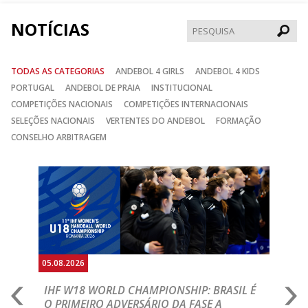
NOTÍCIAS
Pesqui
TODAS AS CATEGORIAS
ANDEBOL 4 GIRLS
ANDEBOL 4 KIDS
PORTUGAL
ANDEBOL DE PRAIA
INSTITUCIONAL
COMPETIÇÕES NACIONAIS
COMPETIÇÕES INTERNACIONAIS
SELEÇÕES NACIONAIS
VERTENTES DO ANDEBOL
FORMAÇÃO
CONSELHO ARBITRAGEM
Anterior
Seguin
05.08.2026
05.
A
IHF W18 WORLD CHAMPIONSHIP: BRASIL É
I
IA
O PRIMEIRO ADVERSÁRIO DA FASE A
V