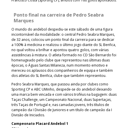
Francisco Costa (Sporting CP), ambos com 160 golos apontados.
Ponto final na carreira de Pedro Seabra
Marques
O mundo do andebol despediu-se este sábado de uma figura
incontornável da modalidade: o central Pedro Seabra Marques,
de 32 anos, colocou um ponto final da carreira para se dedicar
a 100% à medicina e realizou o último jogo diante do SL Benfica,
no qual voltou a brilhar e apontou quatro golos, com várias
assistências à mistura. O atleta formado no CD São Bernardo foi
homenageado pelo clube que representou nas últimas duas
épocas, o Águas Santas Milaneza, num momento emotivo e
mereceu os aplausos dos companheiros de equipa e também
dos atletas do SL Benfica, clube que também representou.
Pedro Seabra Marques, que passou ainda por clubes como
Sporting CP e ABC UMinho, despede-se do andebol deixando
uma marca bem vincada e com vários troféus na bagagem: duas
Taças Challenge, um Campeonato Nacional, duas Supertaças,
três Taças de Portugal e, nas camadas jovens, três títulos de
campeão da I Divisão de Juniores e um título de campeão da I
Divisão de Iniciados.
Campeonato Placard Andebol 1