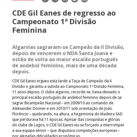
mail
CDE Gil Eanes de regresso ao
Campeonato 1ª Divisão
Feminina
Algarvias sagraram-se Campeãs da II Divisão,
depois de vencerem o NDA Santa Joana e
estão de volta ao maior escalão português
de andebol feminino, mais de uma década
depois.
CDE Gil Eanes ergueu esta tarde a Taça de Campeão da II
Divisão e garantiu a subida ao Campeonato 1ª Divisão Feminina,
11 anos depois. O clube algarvio, recorde-se, havia deixado o
principal escalão português de andebol feminino depois de se
sagrar Bicampeão Nacional – em 2009/10 ao comando de
Aleksander Donner e em 2010/11 sob orientação de João
Florêncio – quebrando, na altura, a hegemonia do Madeira SAD
que perdurava há 11 épocas. Apesar das conquistas e glórias
do clube de Lagos, o CDE Gil Eanes viu-se forçado a interromper
a sua equipa sénior – que disputava competições europeias –
por alegadas dificuldades económicas.