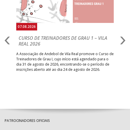
07.08.2026
07.
CURSO DE TREINADORES DE GRAU 1 – VILA
M
REAL 2026
N
S
A Associação de Andebol de Vila Real promove o Curso de
Treinadores de Grau I, cujo início está agendado para o
Gol
dia 31 de agosto de 2026, encontrando-se o período de
pont
inscrições aberto até ao dia 24 de agosto de 2026.
desv
foco
PATROCINADORES OFICIAIS