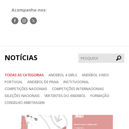
Acompanha-nos:
Siga-
Siga-
Siga-
nos
nos
nos
no
no
no
Facebook
Instagram
Twitter
NOTÍCIAS
Pesqui
TODAS AS CATEGORIAS
ANDEBOL 4 GIRLS
ANDEBOL 4 KIDS
PORTUGAL
ANDEBOL DE PRAIA
INSTITUCIONAL
COMPETIÇÕES NACIONAIS
COMPETIÇÕES INTERNACIONAIS
SELEÇÕES NACIONAIS
VERTENTES DO ANDEBOL
FORMAÇÃO
CONSELHO ARBITRAGEM
Anterior
Seguin