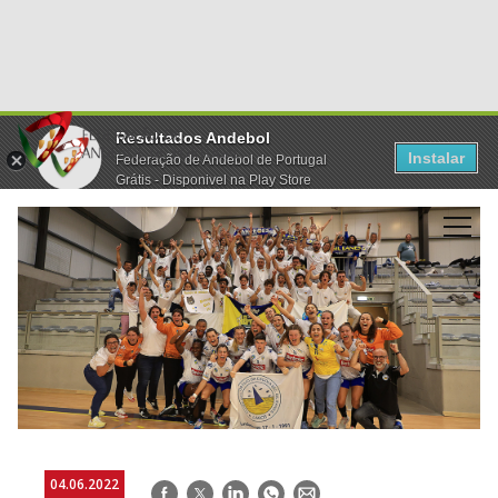
Resultados Andebol
Instalar
Federação de Andebol de Portugal
Grátis - Disponivel na Play Store
04.06.2022
Facebook
Twitter
LinkedIn
WhatsApp
E-