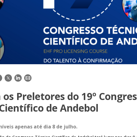
acebook
Twitter
LinkedIn
E-
mail
os Preletores do 19º Congre
Científico de Andebol
níveis apenas até dia 8 de julho.