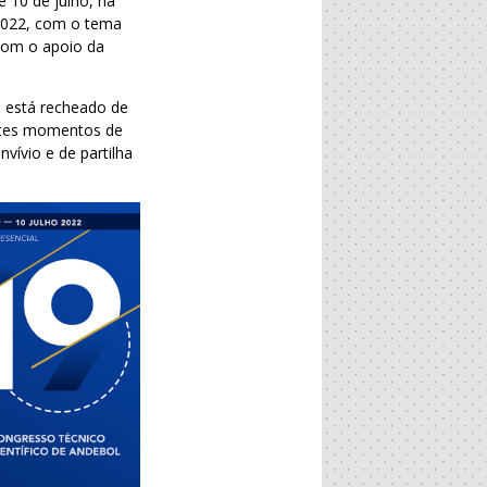
e 10 de julho, na
2022, com o tema
com o apoio da
, está recheado de
entes momentos de
vívio e de partilha