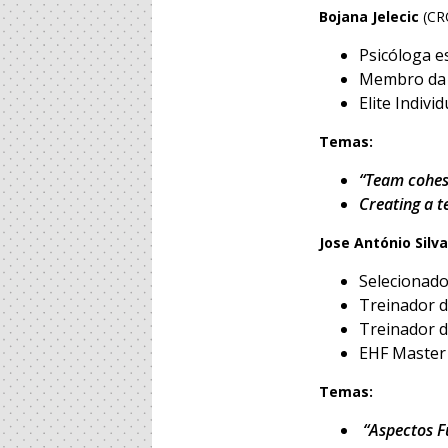
Bojana Jelecic
(CR
Psicóloga e
Membro da 
Elite Indiv
Temas:
“Team cohes
Creating a t
Jose António Silv
Selecionado
Treinador d
Treinador d
EHF Master
Temas:
“Aspectos F