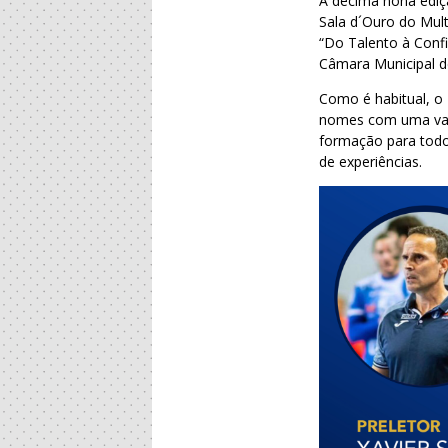
A décima nona ediçã
Sala d´Ouro do Mul
“Do Talento à Conf
Câmara Municipal 
Como é habitual, o 
nomes com uma vast
formação para todos
de experiências.