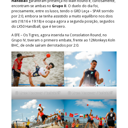
Handball
garantiram presença no Main Round e, curiosamente,
encontram-se ambas no
Grupo II
. O duelo do dia foi,
precisamente, entre os lusos, tendo o GRD Leça – SPAR sorrido
por 2:0, embora se tenha assistido a muito equilíbrio nos dois
sets
(18:16 e 19:18) e ocupa agora a segunda posição, seguidos
do LX50 Handball, que é terceiro.
A EFE – Os Tigres, agora inserida na Consolation Round, no
Grupo IV, tiveram o primeiro embate, frente ao 12Monkeys Koln
BHC, de onde saíram derrotados por 2:0.
© Uros Hocevar / kolektiff
© Uros Hocevar / kolektiff