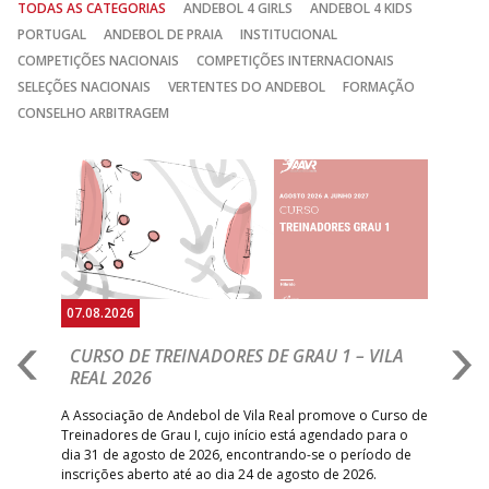
TODAS AS CATEGORIAS
ANDEBOL 4 GIRLS
ANDEBOL 4 KIDS
PORTUGAL
ANDEBOL DE PRAIA
INSTITUCIONAL
COMPETIÇÕES NACIONAIS
COMPETIÇÕES INTERNACIONAIS
SELEÇÕES NACIONAIS
VERTENTES DO ANDEBOL
FORMAÇÃO
CONSELHO ARBITRAGEM
Anterior
Seguin
07.08.2026
07.
CURSO DE TREINADORES DE GRAU 1 – VILA
M
REAL 2026
N
S
A Associação de Andebol de Vila Real promove o Curso de
Treinadores de Grau I, cujo início está agendado para o
Gol
dia 31 de agosto de 2026, encontrando-se o período de
pont
inscrições aberto até ao dia 24 de agosto de 2026.
desv