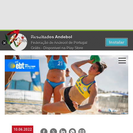
Resultados Andebol
Instalar
Federação de Andebol de Portugal
Grátis - Disponivel na Play Store
10.06.2022
Facebook
Twitter
LinkedIn
WhatsApp
E-