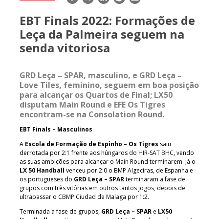
mail
EBT Finals 2022: Formações de
Leça da Palmeira seguem na
senda vitoriosa
GRD Leça – SPAR, masculino, e GRD Leça –
Love Tiles, feminino, seguem em boa posição
para alcançar os Quartos de Final; LX50
disputam Main Round e EFE Os Tigres
encontram-se na Consolation Round.
EBT Finals – Masculinos
A
Escola de Formação de Espinho – Os Tigres
saiu
derrotada por 2:1 frente aos húngaros do HIR-SAT BHC, vendo
as suas ambições para alcançar o Main Round terminarem. Já o
LX 50 Handball
venceu por 2:0 o BMP Algeciras, de Espanha e
os portugueses do
GRD Leça – SPAR
terminaram a fase de
grupos com três vitórias em outros tantos jogos, depois de
ultrapassar o CBMP Ciudad de Malaga por 1:2.
Terminada a fase de grupos,
GRD Leça – SPAR
e
LX50