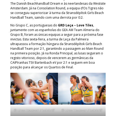
The Danish Beachhandball Dream e às neerlandesas da Westsite
Amsterdam. Já na Consolation Round, a equipa d’Os Tigres não
se conseguiu superiorizar à turma da Stransdépítok Girls Beach
Handball Team, saindo com uma derrota por 0:2.
No Grupo C, as portuguesas do
GRD Leça – Love Tiles
,
juntamente com as espanholas do GEA AM Team Almeria do
Grupo B, foram as únicas equipas a seguir para a próxima fase
invictas. Esta sexta-feira, a turma de Leça da Palmeira
ultrapassou a formação húngara da Stransdépítok Girls Beach
Handball Team por 2:1, garantindo a passagem ao Main Round
na primeira posição. Já na Ronda Principal, as lusas seguiram o
registo vitorioso, depois de vencerem as germânicas da
CAIPIranhas TSV Bartenbach eV por 2:1 e seguem em boa
posição para alcançar os Quartos de Final.
© Uros Hocevar / kolektiff
© Uros Hocevar / kolektiff