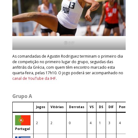
© IHF
As comandadas de Agustin Rodriguez terminam o primeiro dia
de competição no primeiro lugar do grupo, seguidas das
anfitriãs da Grécia, com quem têm encontro marcado esta
quarta-feira, pelas 17h10. O jogo poderá ser acompanhado no
canal de YouTube da IHF
.
Grupo A
Jogos
Vitórias
Derrotas
VS
DS
DIF
Pontos
2
2
0
4
1
3
4
Portugal