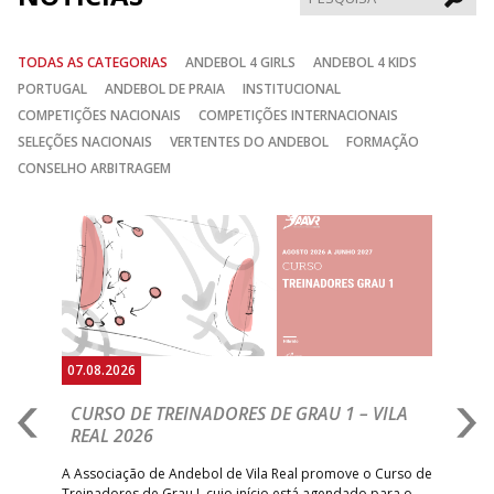
TODAS AS CATEGORIAS
ANDEBOL 4 GIRLS
ANDEBOL 4 KIDS
PORTUGAL
ANDEBOL DE PRAIA
INSTITUCIONAL
COMPETIÇÕES NACIONAIS
COMPETIÇÕES INTERNACIONAIS
SELEÇÕES NACIONAIS
VERTENTES DO ANDEBOL
FORMAÇÃO
CONSELHO ARBITRAGEM
Anterior
Seguin
07.08.2026
07.
CURSO DE TREINADORES DE GRAU 1 – VILA
M
REAL 2026
N
S
A Associação de Andebol de Vila Real promove o Curso de
Treinadores de Grau I, cujo início está agendado para o