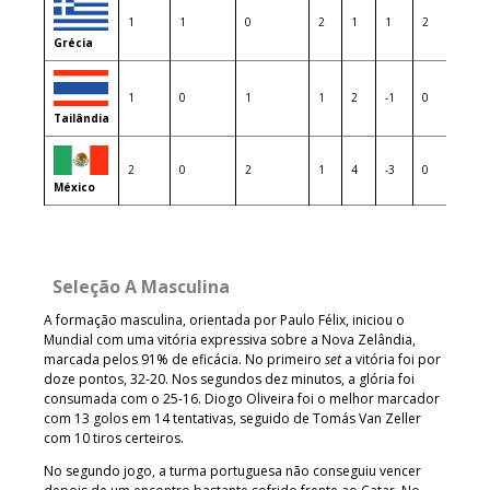
1
1
0
2
1
1
2
Grécia
1
0
1
1
2
-1
0
Tailândia
2
0
2
1
4
-3
0
México
Seleção A Masculina
A formação masculina, orientada por Paulo Félix, iniciou o
Mundial com uma vitória expressiva sobre a Nova Zelândia,
marcada pelos 91% de eficácia. No primeiro
set
a vitória foi por
doze pontos, 32-20. Nos segundos dez minutos, a glória foi
consumada com o 25-16. Diogo Oliveira foi o melhor marcador
com 13 golos em 14 tentativas, seguido de Tomás Van Zeller
com 10 tiros certeiros.
No segundo jogo, a turma portuguesa não conseguiu vencer