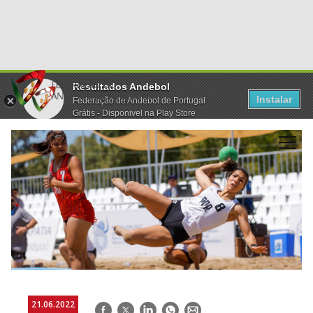
Resultados Andebol
Instalar
Federação de Andebol de Portugal
Grátis - Disponivel na Play Store
21.06.2022
Facebook
Twitter
LinkedIn
WhatsApp
E-