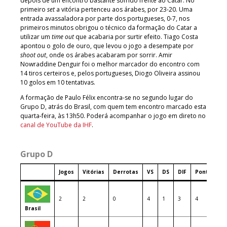
depois de um encontro bastante sofrido frente ao Catar. No
primeiro
set
a vitória pertenceu aos árabes, por 23-20. Uma
entrada avassaladora por parte dos portugueses, 0-7, nos
primeiros minutos obrigou o técnico da formação do Catar a
utilizar um
time out
que acabaria por surtir efeito. Tiago Costa
apontou o golo de ouro, que levou o jogo a desempate por
shoot out
, onde os árabes acabaram por sorrir. Amir
Nowraddine Denguir foi o melhor marcador do encontro com
14 tiros certeiros e, pelos portugueses, Diogo Oliveira assinou
10 golos em 10 tentativas.
A formação de Paulo Félix encontra-se no segundo lugar do
Grupo D, atrás do Brasil, com quem tem encontro marcado esta
quarta-feira, às 13h50. Poderá acompanhar o jogo em direto no
canal de YouTube da IHF
.
Grupo D
Jogos
Vitórias
Derrotas
VS
DS
DIF
Pontos
2
2
0
4
1
3
4
Brasil