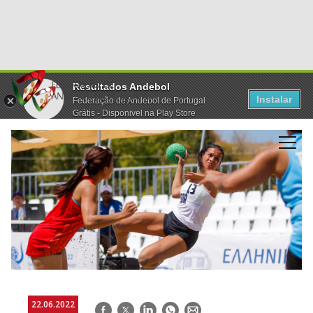
Resultados Andebol
Instalar
Federação de Andebol de Portugal
Grátis - Disponivel na Play Store
22.06.2022
Facebook
Twitter
LinkedIn
WhatsApp
E-