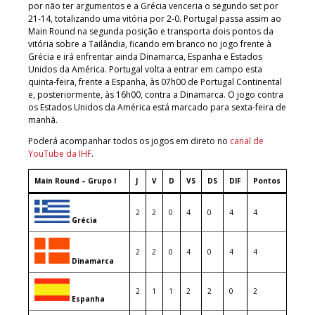
por não ter argumentos e a Grécia venceria o segundo set por
21-14, totalizando uma vitória por 2-0. Portugal passa assim ao
Main Round na segunda posição e transporta dois pontos da
vitória sobre a Tailândia, ficando em branco no jogo frente à
Grécia e irá enfrentar ainda Dinamarca, Espanha e Estados
Unidos da América. Portugal volta a entrar em campo esta
quinta-feira, frente a Espanha, às 07h00 de Portugal Continental
e, posteriormente, às 16h00, contra a Dinamarca. O jogo contra
os Estados Unidos da América está marcado para sexta-feira de
manhã.
Poderá acompanhar todos os jogos em direto no
canal de
YouTube da IHF
.
Main Round – Grupo I
J
V
D
VS
DS
DIF
Pontos
2
2
0
4
0
4
4
Grécia
2
2
0
4
0
4
4
Dinamarca
2
1
1
2
2
0
2
Espanha