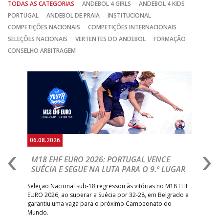
TODAS AS CATEGORIAS
ANDEBOL 4 GIRLS
ANDEBOL 4 KIDS
PORTUGAL
ANDEBOL DE PRAIA
INSTITUCIONAL
COMPETIÇÕES NACIONAIS
COMPETIÇÕES INTERNACIONAIS
SELEÇÕES NACIONAIS
VERTENTES DO ANDEBOL
FORMAÇÃO
CONSELHO ARBITRAGEM
Anterior
Seguin
06.08.2026
05.
M18 EHF EURO 2026: PORTUGAL VENCE
R
SUÉCIA E SEGUE NA LUTA PARA O 9.º LUGAR
R
bre
Seleção Nacional sub-18 regressou às vitórias no M18 EHF
San
EURO 2026, ao superar a Suécia por 32-28, em Belgrado e
Figu
garantiu uma vaga para o próximo Campeonato do
pro
Mundo.
tal