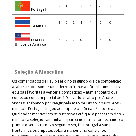
2
1
1
2
3
-1
2
Portugal
2
0
2
1
4
-3
0
Tailândia
Estados
2
0
2
0
4
-4
0
Unidos da América
Seleção A Masculina
Os comandados de Paulo Félix, no segundo dia de competição,
acabaram por somar uma derrota frente ao Brasil – umas das
equipas favoritas a vencer a competição – num encontro que
começou com um parcial de 4-0, levado a cabo por André
Simões, acabando por reagir pela mão de Diogo Ribeiro. Aos 4
minutos, Portugal chegou ao empate por Simão Santos e as
igualdades mantiveram-se sucessivas até que à passagem dos 8
minutos a seleção canarinha disparou no marcador, fechando o
primeiro set a 21-16. No segundo set, foi Portugal a sair na
frente, mas os empates voltaram a ser uma constante,
novamente, os brasileiros conseguiram escapar no marcador