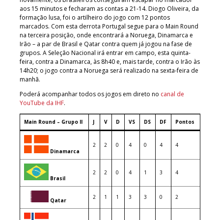
aos 15 minutos e fecharam as contas a 21-14. Diogo Oliveira, da
formação lusa, foi o artilheiro do jogo com 12 pontos
marcados. Com esta derrota Portugal segue para o Main Round
na terceira posição, onde encontrará a Noruega, Dinamarca e
Irão – a par de Brasil e Qatar contra quem já jogou na fase de
grupos. A Seleção Nacional irá entrar em campo, esta quinta-
feira, contra a Dinamarca, às 8h40 e, mais tarde, contra o Irão às
14h20; o jogo contra a Noruega será realizado na sexta-feira de
manhã.
Poderá acompanhar todos os jogos em direto no
canal de
YouTube da IHF
.
Main Round – Grupo II
J
V
D
VS
DS
DF
Pontos
2
2
0
4
0
4
4
Dinamarca
2
2
0
4
1
3
4
Brasil
2
1
1
3
3
0
2
Qatar