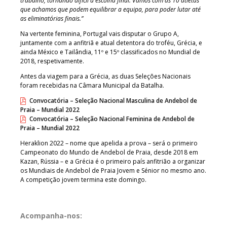
trabalho, tornando difícil a escolha final. Vamos com as 10 atletas
que achamos que podem equilibrar a equipa, para poder lutar até
as eliminatórias finais.”
Na vertente feminina, Portugal vais disputar o Grupo A,
juntamente com a anfitriã e atual detentora do troféu, Grécia, e
ainda México e Tailândia, 11º e 15º classificados no Mundial de
2018, respetivamente.
Antes da viagem para a Grécia, as duas Seleções Nacionais
foram recebidas na Câmara Municipal da Batalha.
Convocatória – Seleção Nacional Masculina de Andebol de
Praia – Mundial 2022
Convocatória – Seleção Nacional Feminina de Andebol de
Praia – Mundial 2022
Heraklion 2022 – nome que apelida a prova – será o primeiro
Campeonato do Mundo de Andebol de Praia, desde 2018 em
Kazan, Rússia – e a Grécia é o primeiro país anfitrião a organizar
os Mundiais de Andebol de Praia Jovem e Sénior no mesmo ano.
A competição jovem termina este domingo.
Acompanha-nos: