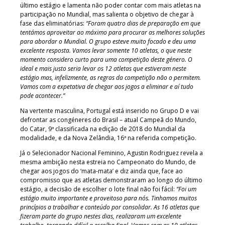
último estágio e lamenta não poder contar com mais atletas na
participação no Mundial, mas salienta o objetivo de chegar à
fase das eliminatórias:
“Foram quatro dias de preparação em que
tentámos aproveitar ao máximo para procurar as melhores soluções
para abordar o Mundial. O grupo esteve muito focado e deu uma
excelente resposta. Vamos levar somente 10 atletas, o que neste
momento considero curto para uma competição deste género. O
ideal e mais justo seria levar os 12 atletas que estiveram neste
estágio mas, infelizmente, as regras da competição não o permitem.
Vamos com a expetativa de chegar aos jogos a eliminar e aí tudo
pode acontecer.”
Na vertente masculina, Portugal está inserido no Grupo D e vai
defrontar as congéneres do Brasil – atual Campeã do Mundo,
do Catar, 9ª classificada na edição de 2018 do Mundial da
modalidade, e da Nova Zelândia, 16ª na referida competição.
Já o Selecionador Nacional Feminino, Agustin Rodriguez revela a
mesma ambição nesta estreia no Campeonato do Mundo, de
chegar aos jogos do ‘mata-mata’ e diz ainda que, face ao
compromisso que as atletas demonstraram ao longo do último
estágio, a decisão de escolher o lote final não foi fácil:
“Foi um
estágio muito importante e proveitoso para nós. Tinhamos muitos
princípios a trabalhar e conteúdo por consolidar. As 16 atletas que
fizeram parte do grupo nestes dias, realizaram um excelente