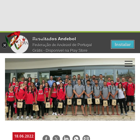
Resultados Andebol
Instalar
Federação de Andebol de Portugal
Grátis - Disponivel na Play Store
18.06.2022
Facebook
Twitter
LinkedIn
WhatsApp
E-