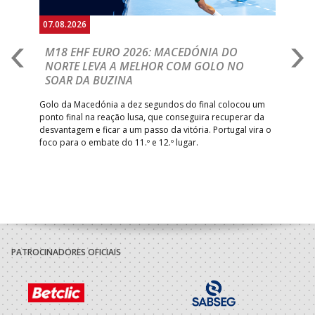
07.08.2026
06.
A
M18 EHF EURO 2026: MACEDÓNIA DO
D
NORTE LEVA A MELHOR COM GOLO NO
Com
SOAR DA BUZINA
épo
o de
arra
 o
Golo da Macedónia a dez segundos do final colocou um
de
ponto final na reação lusa, que conseguira recuperar da
desvantagem e ficar a um passo da vitória. Portugal vira o
foco para o embate do 11.º e 12.º lugar.
PATROCINADORES OFICIAIS