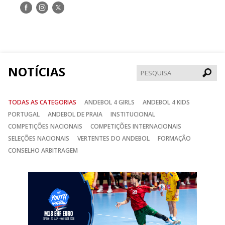
Siga-
Siga-
Siga-
nos
nos
nos
no
no
no
Facebook
Instagram
Twitter
NOTÍCIAS
Pesqui
TODAS AS CATEGORIAS
ANDEBOL 4 GIRLS
ANDEBOL 4 KIDS
PORTUGAL
ANDEBOL DE PRAIA
INSTITUCIONAL
COMPETIÇÕES NACIONAIS
COMPETIÇÕES INTERNACIONAIS
SELEÇÕES NACIONAIS
VERTENTES DO ANDEBOL
FORMAÇÃO
CONSELHO ARBITRAGEM
Anterior
Seguin