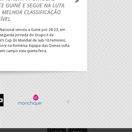
E GUINÉ E SEGUE NA LUTA
MAIN ROUND
 MELHOR CLASSIFICAÇÃO
Segunda parte dominada pelos
ÍVEL
derrota portuguesa por 35-45,
Grupo II da Main Round do Eu
Nacional venceu a Guiné por 28-23, em
Masculino, em Belgrado. Equip
 segunda jornada do Grupo II da
a entrar em campo esta terça-f
t’s Cup do Mundial de sub-18 Feminino,
horas.
orre na Roménia. Equipa das Quinas volta
 em campo esta quinta-feira.