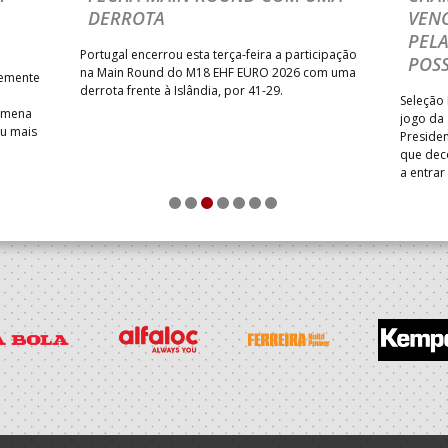
DERROTA
VENC
PELA
Portugal encerrou esta terça-feira a participação
POSS
na Main Round do M18 EHF EURO 2026 com uma
temente
derrota frente à Islândia, por 41-29.
Seleção 
Romena
jogo da
iu mais
Presiden
que dec
a entrar
1
2
3
4
5
6
7