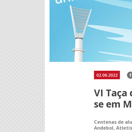
F
02.06.2022
VI Taça 
se em M
Centenas de alu
Andebol, Atleti