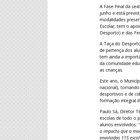
A Fase Final da sex
junho e está previs
modalidades present
Escolar, tem o apoi
Desporto) e das Fe
A Taça do Desporto 
de pertença dos al
tem ainda a import
da comunidade educa
as crianças.
Este ano, o Municíp
nacional), tornando
desportivos e de ci
formação integral d
Paulo Sá, Diretor T
escolas de todo o 
alunos envolvidos:
o impacto que a mod
envolvidas 115 esco