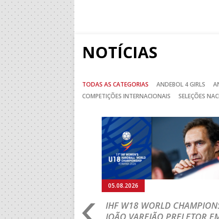
NOTÍCIAS
TODAS AS CATEGORIAS
ANDEBOL 4 GIRLS
A
COMPETIÇÕES INTERNACIONAIS
SELEÇÕES NAC
Anterior
05.08.2026
RLD CHAMPIONSHIP:
IHF W18 WORLD CHAMPIONS
PRIMEIRO
JOÃO VAREJÃO PRELETOR E