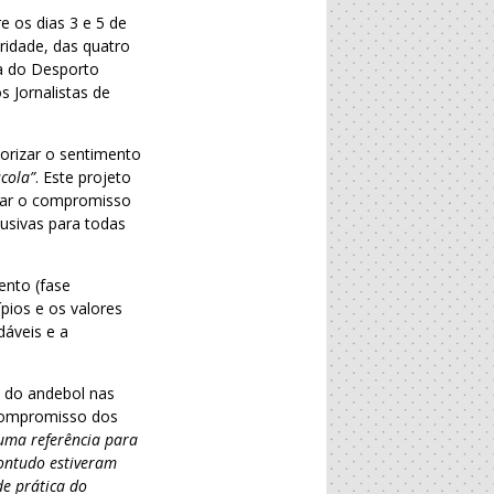
e os dias 3 e 5 de
ridade, das quatro
va do Desporto
 Jornalistas de
.
lorizar o sentimento
cola”
. Este projeto
lhar o compromisso
lusivas para todas
ento (fase
ípios e os valores
dáveis e a
o do andebol nas
 compromisso dos
 uma referência para
contudo estiveram
de prática do