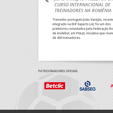
 DA FASE A
CURSO INTERNACIONAL DE
 PRESIDENT’S CUP
TREINADORES NA ROMÉNIA
 lugar na fase de grupos da
Treinador português João Varejão, recen
ortugal mede forças com o
integrado na EHF Experts List, foi um dos
-feira, no primeiro embate dos
preletores convidados pela Federação 
 entre o 17.º e 32.º lugare do
de Andebol, em Pitești, iniciativa que reun
do sub-18 Feminino.
de 400 treinadores.
PATROCINADORES OFICIAIS