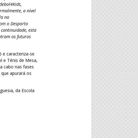
debol4Kids,
ormalmente, a nível
la no
com o Desporto
 continuidade, esta
ntram os futuros
 e caracteriza-se
l e Ténis de Mesa,
 a cabo nas fases
o que apurará os
guesia, da Escola