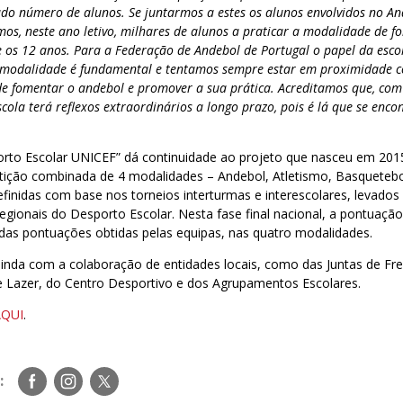
do número de alunos. Se juntarmos a estes os alunos envolvidos no An
mos, neste ano letivo, milhares de alunos a praticar a modalidade de f
 e os 12 anos. Para a Federação de Andebol de Portugal o papel da esco
 modalidade é fundamental e tentamos sempre estar em proximidade 
de fomentar o andebol e promover a sua prática. Acreditamos que, com
cola terá reflexos extraordinários a longo prazo, pois é lá que se enco
orto Escolar UNICEF” dá continuidade ao projeto que nasceu em 2015
ição combinada de 4 modalidades – Andebol, Atletismo, Basquetebo
finidas com base nos torneios interturmas e interescolares, levados
 regionais do Desporto Escolar. Nesta fase final nacional, a pontuaçã
 das pontuações obtidas pelas equipas, nas quatro modalidades.
inda com a colaboração de entidades locais, como das Juntas de Fre
e Lazer, do Centro Desportivo e dos Agrupamentos Escolares.
AQUI
.
Siga-
Siga-
Siga-
:
nos
nos
nos