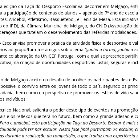
ta edição da Taça do Desporto Escolar vai decorrer em Melgaço, entr
ta a participação de centenas de alunos – apenas do 7º ano de escola
es: Andebol, Atletismo, Basquetebol, e Ténis de Mesa. Esta iniciati
o do IPDJ, da Câmara Municipal de Melgaço, do CNID (Associação dos
derações que tutelam o desenvolvimento das referidas modalidades
Escolar visa promover a prática da atividade física e desportiva e va
unos ao grupo/turma e amigos sob o lema
“ganha a turma, ganha a es
ante colaboração da UNICEF Portugal, com a qual se pretende parti
tiva, na criação de oportunidades desportivas justas, seguras e inc
io de Melgaço aceitou o desafio de acolher os participantes deste Ev
 possível o convívio entre os jovens de todo o país, segundo os princ
dadania, bem como na perspetiva de promover os estilos de vida sau
os indivíduos.
écnico Nacional, salienta o poder deste tipo de eventos na promoçã
país e os reflexos que terá no futuro, bem como a grande adesão e
“Para o andebol, esta participação na Taça do Desporto Escolar é mais
alidade pode ter nas escolas. Nesta fase final participam 24 escolas, 
las durante a realização da competição, o que traduz uma experiência 