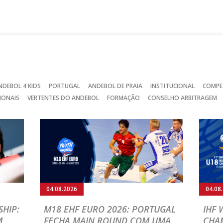
no
no
no
Facebook
Instagram
Twitter
NDEBOL 4 KIDS
PORTUGAL
ANDEBOL DE PRAIA
INSTITUCIONAL
COMPE
IONAIS
VERTENTES DO ANDEBOL
FORMAÇÃO
CONSELHO ARBITRAGEM
04.08.2026
04.08
HIP:
M18 EHF EURO 2026: PORTUGAL
IHF
M
FECHA MAIN ROUND COM UMA
CHA