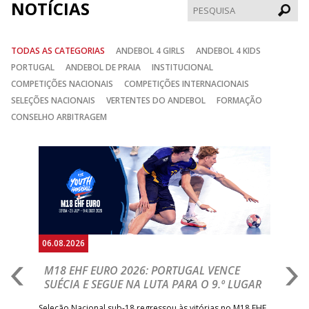
NOTÍCIAS
Pesqui
TODAS AS CATEGORIAS
ANDEBOL 4 GIRLS
ANDEBOL 4 KIDS
PORTUGAL
ANDEBOL DE PRAIA
INSTITUCIONAL
COMPETIÇÕES NACIONAIS
COMPETIÇÕES INTERNACIONAIS
SELEÇÕES NACIONAIS
VERTENTES DO ANDEBOL
FORMAÇÃO
CONSELHO ARBITRAGEM
Anterior
Seguin
06.08.2026
05.
M18 EHF EURO 2026: PORTUGAL VENCE
R
SUÉCIA E SEGUE NA LUTA PARA O 9.º LUGAR
R
bre
Seleção Nacional sub-18 regressou às vitórias no M18 EHF
San