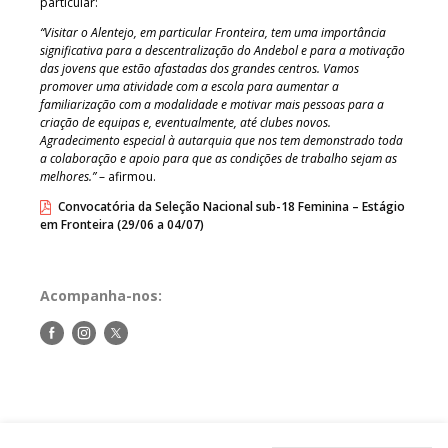
particular:
“Visitar o Alentejo, em particular Fronteira, tem uma importância
significativa para a descentralização do Andebol e para a motivação
das jovens que estão afastadas dos grandes centros. Vamos
promover uma atividade com a escola para aumentar a
familiarização com a modalidade e motivar mais pessoas para a
criação de equipas e, eventualmente, até clubes novos.
Agradecimento especial à autarquia que nos tem demonstrado toda
a colaboração e apoio para que as condições de trabalho sejam as
melhores.”
– afirmou.
Convocatória da Seleção Nacional sub-18 Feminina – Estágio
em Fronteira (29/06 a 04/07)
Acompanha-nos:
Siga-
Siga-
Siga-
nos
nos
nos
no
no
no
Facebook
Instagram
Twitter