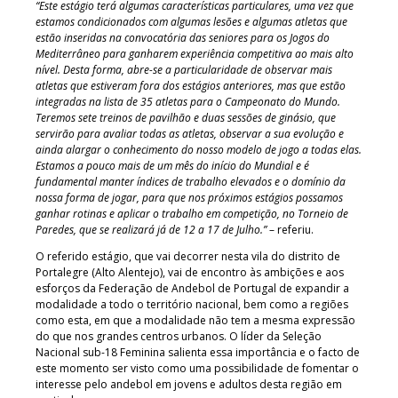
“Este estágio terá algumas características particulares, uma vez que
estamos condicionados com algumas lesões e algumas atletas que
estão inseridas na convocatória das seniores para os Jogos do
Mediterrâneo para ganharem experiência competitiva ao mais alto
nível. Desta forma, abre-se a particularidade de observar mais
atletas que estiveram fora dos estágios anteriores, mas que estão
integradas na lista de 35 atletas para o Campeonato do Mundo.
Teremos sete treinos de pavilhão e duas sessões de ginásio, que
servirão para avaliar todas as atletas, observar a sua evolução e
ainda alargar o conhecimento do nosso modelo de jogo a todas elas.
Estamos a pouco mais de um mês do início do Mundial e é
fundamental manter índices de trabalho elevados e o domínio da
nossa forma de jogar, para que nos próximos estágios possamos
ganhar rotinas e aplicar o trabalho em competição, no Torneio de
Paredes, que se realizará já de 12 a 17 de Julho.”
– referiu.
O referido estágio, que vai decorrer nesta vila do distrito de
Portalegre (Alto Alentejo), vai de encontro às ambições e aos
esforços da Federação de Andebol de Portugal de expandir a
modalidade a todo o território nacional, bem como a regiões
como esta, em que a modalidade não tem a mesma expressão
do que nos grandes centros urbanos. O líder da Seleção
Nacional sub-18 Feminina salienta essa importância e o facto de
este momento ser visto como uma possibilidade de fomentar o
interesse pelo andebol em jovens e adultos desta região em