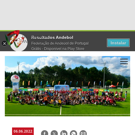
Resultados Andebol
Instalar
Federação de Andebol de Portugal
Grátis - Disponivel na Play Store
06.06.2022
Facebook
Twitter
LinkedIn
WhatsApp
E-