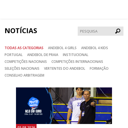
nos
nos
nos
no
no
no
Facebook
Instagram
Twitter
NOTÍCIAS
Pesqui
TODAS AS CATEGORIAS
ANDEBOL 4 GIRLS
ANDEBOL 4 KIDS
PORTUGAL
ANDEBOL DE PRAIA
INSTITUCIONAL
COMPETIÇÕES NACIONAIS
COMPETIÇÕES INTERNACIONAIS
SELEÇÕES NACIONAIS
VERTENTES DO ANDEBOL
FORMAÇÃO
CONSELHO ARBITRAGEM
Anterior
Seguin
05.08.2026
05.