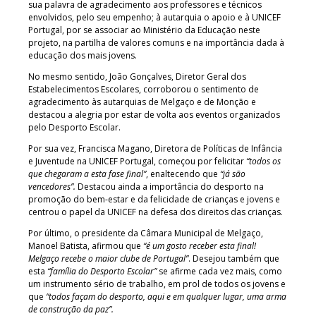
sua palavra de agradecimento aos professores e técnicos
envolvidos, pelo seu empenho; à autarquia o apoio e à UNICEF
Portugal, por se associar ao Ministério da Educação neste
projeto, na partilha de valores comuns e na importância dada à
educação dos mais jovens.
No mesmo sentido, João Gonçalves, Diretor Geral dos
Estabelecimentos Escolares, corroborou o sentimento de
agradecimento às autarquias de Melgaço e de Monção e
destacou a alegria por estar de volta aos eventos organizados
pelo Desporto Escolar.
Por sua vez, Francisca Magano, Diretora de Políticas de Infância
e Juventude na UNICEF Portugal, começou por felicitar
“todos os
que chegaram a esta fase final”
, enaltecendo que
“já são
vencedores”.
Destacou ainda a importância do desporto na
promoção do bem-estar e da felicidade de crianças e jovens e
centrou o papel da UNICEF na defesa dos direitos das crianças.
Por último, o presidente da Câmara Municipal de Melgaço,
Manoel Batista, afirmou que
“é um gosto receber esta final!
Melgaço recebe o maior clube de Portugal”
. Desejou também que
esta
“família do Desporto Escolar”
se afirme cada vez mais, como
um instrumento sério de trabalho, em prol de todos os jovens e
que
“todos façam do desporto, aqui e em qualquer lugar, uma arma
de construção da paz”.