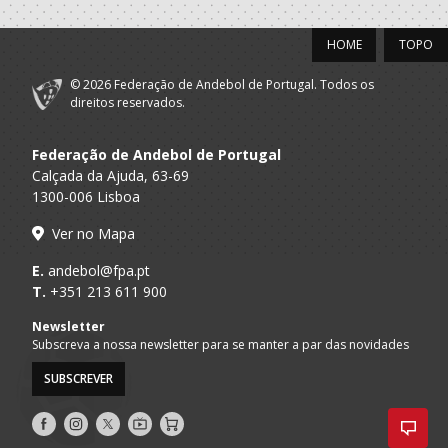
HOME
TOPO
© 2026 Federação de Andebol de Portugal. Todos os
direitos reservados.
Federação de Andebol de Portugal
Calçada da Ajuda, 63-69
1300-006 Lisboa
Ver no Mapa
E.
andebol@fpa.pt
T.
+351 213 611 900
Newsletter
Subscreva a nossa newsletter para se manter a par das novidades
SUBSCREVER
Siga-
Siga-
Siga-
AndebolTV
Loja
nos
nos
nos