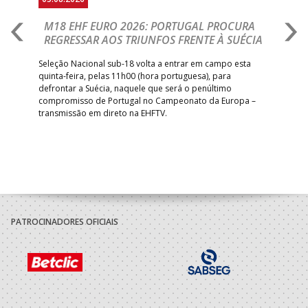
M18 EHF EURO 2026: PORTUGAL PROCURA
I
REGRESSAR AOS TRIUNFOS FRENTE À SUÉCIA
O
E
uel
Seleção Nacional sub-18 volta a entrar em campo esta
quinta-feira, pelas 11h00 (hora portuguesa), para
Depo
defrontar a Suécia, naquele que será o penúltimo
Cup,
compromisso de Portugal no Campeonato da Europa –
no 
transmissão em direto na EHFTV.
e 3
PATROCINADORES OFICIAIS