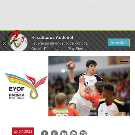
Resultados Andebol
Instalar
Federação de Andebol de Portugal
Grátis - Disponivel na Play Store
25.07.2022
Facebook
Twitter
LinkedIn
WhatsApp
E-