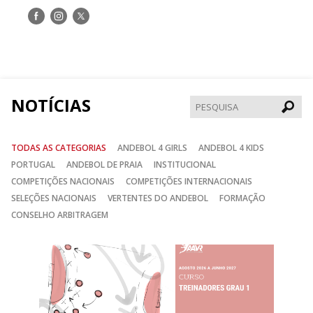
Siga-
Siga-
Siga-
nos
nos
nos
no
no
no
Facebook
Instagram
Twitter
NOTÍCIAS
Pesqui
TODAS AS CATEGORIAS
ANDEBOL 4 GIRLS
ANDEBOL 4 KIDS
PORTUGAL
ANDEBOL DE PRAIA
INSTITUCIONAL
COMPETIÇÕES NACIONAIS
COMPETIÇÕES INTERNACIONAIS
SELEÇÕES NACIONAIS
VERTENTES DO ANDEBOL
FORMAÇÃO
CONSELHO ARBITRAGEM
Anterior
Seguin