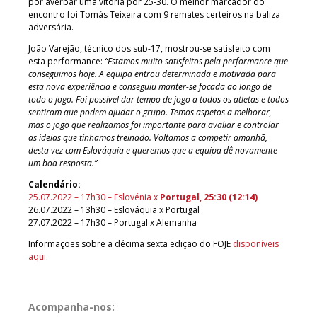
por averbar uma vitória por 25-30. O melhor marcador do
encontro foi Tomás Teixeira com 9 remates certeiros na baliza
adversária.
João Varejão, técnico dos sub-17, mostrou-se satisfeito com
esta performance:
“Estamos muito satisfeitos pela performance que
conseguimos hoje. A equipa entrou determinada e motivada para
esta nova experiência e conseguiu manter-se focada ao longo de
todo o jogo. Foi possível dar tempo de jogo a todos os atletas e todos
sentiram que podem ajudar o grupo. Temos aspetos a melhorar,
mas o jogo que realizamos foi importante para avaliar e controlar
as ideias que tínhamos treinado. Voltamos a competir amanhã,
desta vez com Eslováquia e queremos que a equipa dê novamente
um boa resposta.”
Calendário:
25.07.2022 – 17h30 – Eslovénia x
Portugal, 25:30 (12:14)
26.07.2022 – 13h30 – Eslováquia x Portugal
27.07.2022 – 17h30 – Portugal x Alemanha
Informações sobre a décima sexta edição do FOJE
disponíveis
aqui
.
Acompanha-nos: