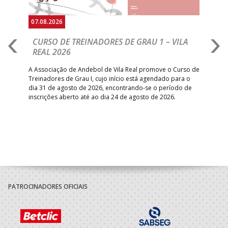
07.08.2026
07.
CURSO DE TREINADORES DE GRAU 1 – VILA
M
REAL 2026
N
S
A Associação de Andebol de Vila Real promove o Curso de
Treinadores de Grau I, cujo início está agendado para o
Gol
dia 31 de agosto de 2026, encontrando-se o período de
pont
inscrições aberto até ao dia 24 de agosto de 2026.
desv
foco
PATROCINADORES OFICIAIS