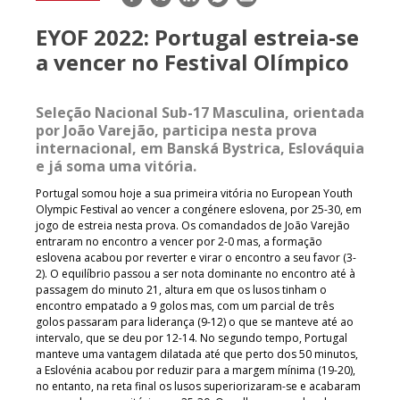
mail
EYOF 2022: Portugal estreia-se
a vencer no Festival Olímpico
Seleção Nacional Sub-17 Masculina, orientada
por João Varejão, participa nesta prova
internacional, em Banská Bystrica, Eslováquia
e já soma uma vitória.
Portugal somou hoje a sua primeira vitória no European Youth
Olympic Festival ao vencer a congénere eslovena, por 25-30, em
jogo de estreia nesta prova. Os comandados de João Varejão
entraram no encontro a vencer por 2-0 mas, a formação
eslovena acabou por reverter e virar o encontro a seu favor (3-
2). O equilíbrio passou a ser nota dominante no encontro até à
passagem do minuto 21, altura em que os lusos tinham o
encontro empatado a 9 golos mas, com um parcial de três
golos passaram para liderança (9-12) o que se manteve até ao
intervalo, que se deu por 12-14. No segundo tempo, Portugal
manteve uma vantagem dilatada até que perto dos 50 minutos,
a Eslovénia acabou por reduzir para a margem mínima (19-20),
no entanto, na reta final os lusos superiorizaram-se e acabaram