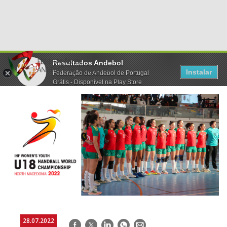
Resultados Andebol
Instalar
Federação de Andebol de Portugal
Grátis - Disponivel na Play Store
28.07.2022
Facebook
Twitter
LinkedIn
WhatsApp
E-