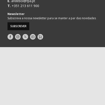
E.
andebol@fpa.pt
T.
+351 213 611 900
Newsletter
Subscreva a nossa newsletter para se manter a par das novidades
SUBSCREVER
Siga-
Siga-
Siga-
AndebolTV
Loja
nos
nos
nos
no
no
no
Facebook
Instagram
Twitter