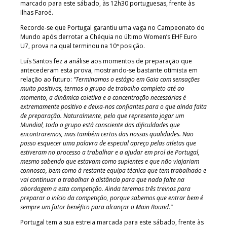
marcado para este sábado, às 12h30 portuguesas, frente às
Ilhas Faroé.
Recorde-se que Portugal garantiu uma vaga no Campeonato do
Mundo após derrotar a Chéquia no último Women’s EHF Euro
U7, prova na qual terminou na 10ª posição.
Luís Santos fez a análise aos momentos de preparação que
antecederam esta prova, mostrando-se bastante otimista em
relação ao futuro:
“Terminamos o estágio em Gaia com sensações
muito positivas, termos o grupo de trabalho completo até ao
momento, a dinâmica coletiva e a concentração necessárias é
extremamente positivo e deixa-nos confiantes para o que ainda falta
de preparação. Naturalmente, pelo que representa jogar um
Mundial, todo o grupo está consciente das dificuldades que
encontraremos, mas também certos das nossas qualidades. Não
posso esquecer uma palavra de especial apreço pelas atletas que
estiveram no processo a trabalhar e a ajudar em prol de Portugal,
mesmo sabendo que estavam como suplentes e que não viajariam
connosco, bem como à restante equipa técnica que tem trabalhado e
vai continuar a trabalhar à distância para que nada falte na
abordagem a esta competição. Ainda teremos três treinos para
preparar o início da competição, porque sabemos que entrar bem é
sempre um fator benéfico para alcançar o Main Round.”
Portugal tem a sua estreia marcada para este sábado, frente às