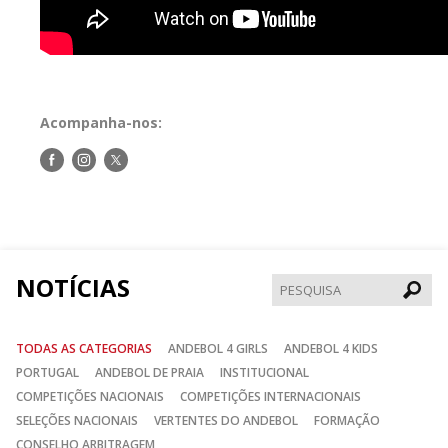
Acompanha-nos:
Siga-
Siga-
Siga-
nos
nos
nos
no
no
no
Facebook
Instagram
Twitter
NOTÍCIAS
Pesqui
TODAS AS CATEGORIAS
ANDEBOL 4 GIRLS
ANDEBOL 4 KIDS
PORTUGAL
ANDEBOL DE PRAIA
INSTITUCIONAL
COMPETIÇÕES NACIONAIS
COMPETIÇÕES INTERNACIONAIS
SELEÇÕES NACIONAIS
VERTENTES DO ANDEBOL
FORMAÇÃO
CONSELHO ARBITRAGEM