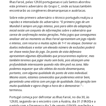
Ilhas Faroé, pelas 12h30 portuguesas e Luís Santos abordou
este primeiro adversário do Grupo C, onde as lusas também
encontrarão as congéneres dinamarquesas e austríacas.
Sobre este primeiro adversário o técnico português realçou a
rapidez e intensidade do adversário:
“O primeiro jogo de um
Mundial é sempre um jogo intenso, pois para além da adaptação
inicial existe um conjunto de informações sobre o adversário que
carece de confirmação nestas gerações. Pelos jogos que conseguimos
analisar até ao momento as Ilhas Faroé apresentam um jogo rápido
e intenso, com recurso a muitas ações de 1×1 no ataque. Dominar os
duelos individuais e evitar um elevado número de exclusões poderá
ser chave nesta fase do jogo. Do ponto de vista defensivo
apresentam algumas dificuldades que procuraremos explorar, mas
também teremos que jogar muito sem bola, pois alcançam uma
profundidade interessante quando não têm pivô na zona. Não
podemos esquecer que são atletas da escola dinamarquesa,
portanto, com alguma qualidade do ponto de vista individual.
Mesmo assim, estamos convencidos que poderemos entrar bem,
garantindo uma vitória com um jogo de qualidade. Esta geração tem
muita qualidade e agora chega a hora de o demonstrar.”
–
terminou.
Portugal começa por defrontar as Ilhas Faroé, no dia 30, às
12h30, seguindo-se o encontro com a Áustria, dia 31 (19h30) e a
partida com a Dinamarca dia 2 de agosto (15h30), que fecha a