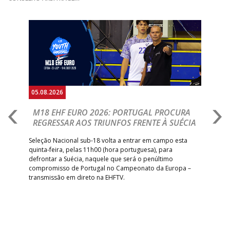
Anterior
Seguin
05.08.2026
05.
M18 EHF EURO 2026: PORTUGAL PROCURA
I
REGRESSAR AOS TRIUNFOS FRENTE À SUÉCIA
O
E
uel
Seleção Nacional sub-18 volta a entrar em campo esta
quinta-feira, pelas 11h00 (hora portuguesa), para
Depo
defrontar a Suécia, naquele que será o penúltimo
Cup,
compromisso de Portugal no Campeonato da Europa –
no 
transmissão em direto na EHFTV.
e 3