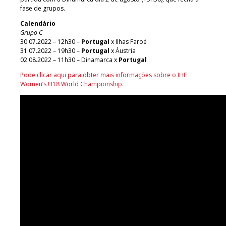
fase de grupos.
Calendário
Grupo C
30.07.2022 – 12h30 –
Portugal
x Ilhas Faroé
31.07.2022 – 19h30 –
Portugal
x Áustria
02.08.2022 – 11h30 – Dinamarca x
Portugal
Pode clicar aqui para obter mais informações sobre o IHF
Women’s U18 World Championship.