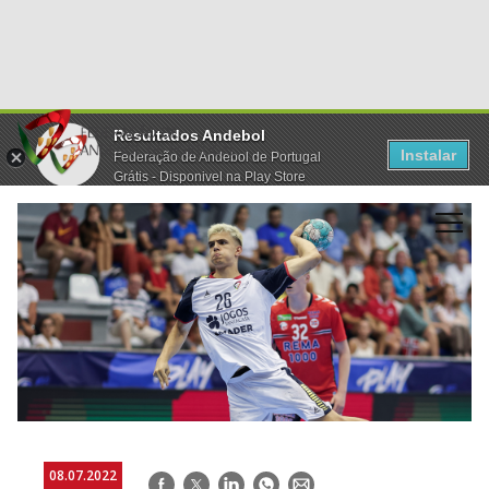
Resultados Andebol
Instalar
Federação de Andebol de Portugal
Grátis - Disponivel na Play Store
08.07.2022
Facebook
Twitter
LinkedIn
WhatsApp
E-