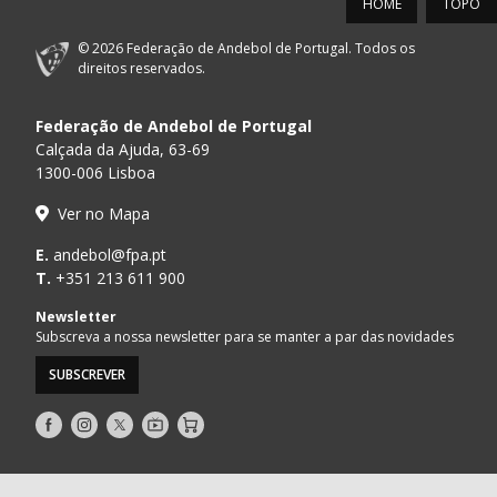
HOME
TOPO
© 2026 Federação de Andebol de Portugal. Todos os
direitos reservados.
Federação de Andebol de Portugal
Calçada da Ajuda, 63-69
1300-006 Lisboa
Ver no Mapa
E.
andebol@fpa.pt
T.
+351 213 611 900
Newsletter
Subscreva a nossa newsletter para se manter a par das novidades
SUBSCREVER
Siga-
Siga-
Siga-
AndebolTV
Loja
nos
nos
nos
no
no
no
Facebook
Instagram
Twitter