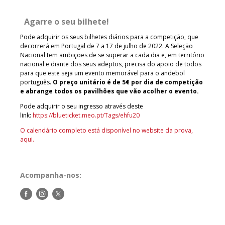
Agarre o seu bilhete!
Pode adquirir os seus bilhetes diários para a competição, que
decorrerá em Portugal de 7 a 17 de julho de 2022. A Seleção
Nacional tem ambições de se superar a cada dia e, em território
nacional e diante dos seus adeptos, precisa do apoio de todos
para que este seja um evento memorável para o andebol
português.
O preço unitário é de 5€ por dia de competição
e abrange todos os pavilhões que vão acolher o evento.
Pode adquirir o seu ingresso através deste
link:
https://blueticket.meo.pt/Tags/ehfu20
O calendário completo está disponível no website da prova,
aqui.
Acompanha-nos:
Siga-
Siga-
Siga-
nos
nos
nos
no
no
no