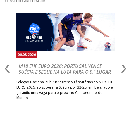
CONSELHO ARBITRAGEM
Anterior
Seguin
06.08.2026
05.
M18 EHF EURO 2026: PORTUGAL VENCE
R
SUÉCIA E SEGUE NA LUTA PARA O 9.º LUGAR
R
bre
Seleção Nacional sub-18 regressou às vitórias no M18 EHF
San
EURO 2026, ao superar a Suécia por 32-28, em Belgrado e
Figu
garantiu uma vaga para o próximo Campeonato do
pro
Mundo.
tal