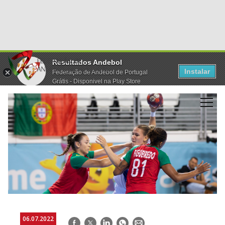
Resultados Andebol
Instalar
Federação de Andebol de Portugal
Grátis - Disponivel na Play Store
06.07.2022
Facebook
Twitter
LinkedIn
WhatsApp
E-