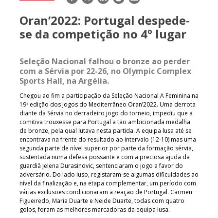
mail
Oran’2022: Portugal despede-
se da competição no 4º lugar
Seleção Nacional falhou o bronze ao perder
com a Sérvia por 22-26, no Olympic Complex
Sports Hall, na Argélia.
Chegou ao fim a participação da Seleção Nacional A Feminina na
19ª edição dos Jogos do Mediterrâneo Oran’2022. Uma derrota
diante da Sérvia no derradeiro jogo do torneio, impediu que a
comitiva trouxesse para Portugal a tão ambicionada medalha
de bronze, pela qual lutava nesta partida. A equipa lusa até se
encontrava na frente do resultado ao intervalo (12-10) mas uma
segunda parte de nível superior por parte da formação sérvia,
sustentada numa defesa possante e com a preciosa ajuda da
guardiã Jelena Durasinovic, sentenciaram o jogo a favor do
adversário. Do lado luso, registaram-se algumas dificuldades ao
nível da finalização e, na etapa complementar, um período com
várias exclusões condicionaram a reação de Portugal. Carmen
Figueiredo, Maria Duarte e Neide Duarte, todas com quatro
golos, foram as melhores marcadoras da equipa lusa.