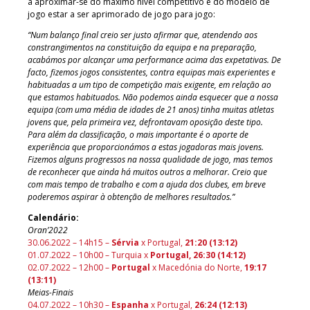
a aproximar-se do máximo nível competitivo e do modelo de
jogo estar a ser aprimorado de jogo para jogo:
“Num balanço final creio ser justo afirmar que, atendendo aos
constrangimentos na constituição da equipa e na preparação,
acabámos por alcançar uma performance acima das expetativas. De
facto, fizemos jogos consistentes, contra equipas mais experientes e
habituadas a um tipo de competição mais exigente, em relação ao
que estamos habituados. Não podemos ainda esquecer que a nossa
equipa (com uma média de idades de 21 anos) tinha muitas atletas
jovens que, pela primeira vez, defrontavam oposição deste tipo.
Para além da classificação, o mais importante é o aporte de
experiência que proporcionámos a estas jogadoras mais jovens.
Fizemos alguns progressos na nossa qualidade de jogo, mas temos
de reconhecer que ainda há muitos outros a melhorar. Creio que
com mais tempo de trabalho e com a ajuda dos clubes, em breve
poderemos aspirar à obtenção de melhores resultados.”
Calendário:
Oran’2022
30.06.2022 – 14h15 –
Sérvia
x Portugal,
21:20 (13:12)
01.07.2022 – 10h00 – Turquia x
Portugal,
26:30 (14:12)
02.07.2022 – 12h00 –
Portugal
x Macedónia do Norte,
19:17
(13:11)
Meias-Finais
04.07.2022 – 10h30 –
Espanha
x Portugal,
26:24 (12:13)