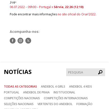
3º/4º
06.07.2022 – 09h00 – Portugal x
Sérvia
,
22:26 (12:10)
Pode encontrar mais informações
no site oficial do Oran’2022.
Acompanha-nos:
Siga-
Siga-
Siga-
nos
nos
nos
no
no
no
Facebook
Instagram
Twitter
NOTÍCIAS
Pesqui
TODAS AS CATEGORIAS
ANDEBOL 4 GIRLS
ANDEBOL 4 KIDS
PORTUGAL
ANDEBOL DE PRAIA
INSTITUCIONAL
COMPETIÇÕES NACIONAIS
COMPETIÇÕES INTERNACIONAIS
SELEÇÕES NACIONAIS
VERTENTES DO ANDEBOL
FORMAÇÃO