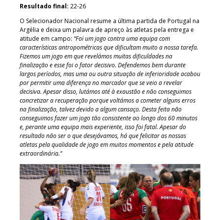
Resultado final:
22-26
O Selecionador Nacional resume a última partida de Portugal na
Argélia e deixa um palavra de apreço às atletas pela entrega e
atitude em campo:
“Foi um jogo contra uma equipa com
características antropométricas que dificultam muito a nossa tarefa.
Fizemos um jogo em que revelámos muitas dificuldades na
finalização e esse foi o fator decisivo. Defendemos bem durante
largos períodos, mas uma ou outra situação de inferioridade acabou
por permitir uma diferença no marcador que se veio a revelar
decisiva. Apesar disso, lutámos até à exaustão e não conseguimos
concretizar a recuperação porque voltámos a cometer alguns erros
na finalização, talvez devido a algum cansaço. Desta feita não
conseguimos fazer um jogo tão consistente ao longo dos 60 minutos
e, perante uma equipa mais experiente, isso foi fatal. Apesar do
resultado não ser o que desejávamos, há que felicitar as nossas
atletas pela qualidade de jogo em muitos momentos e pela atitude
extraordinária.”