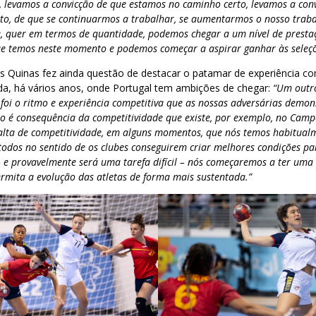
go, levamos a convicção de que estamos no caminho certo, levamos a co
to, de que se continuarmos a trabalhar, se aumentarmos o nosso trab
, quer em termos de quantidade, podemos chegar a um nível de presta
ue temos neste momento e podemos começar a aspirar ganhar às seleçõe
as Quinas fez ainda questão de destacar o patamar de experiência c
ida, há vários anos, onde Portugal tem ambições de chegar:
“Um outro
, foi o ritmo e experiência competitiva que as nossas adversárias demo
to é consequência da competitividade que existe, por exemplo, no Cam
lta de competitividade, em alguns momentos, que nós temos habitualm
odos no sentido de os clubes conseguirem criar melhores condições para
 e provavelmente será uma tarefa difícil – nós começaremos a ter um
ermita a evolução das atletas de forma mais sustentada.”