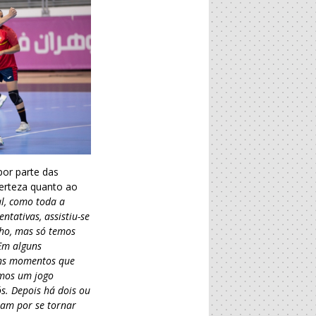
por parte das
certeza quanto ao
l, como toda a
tativas, assistiu-se
nho, mas só temos
 Em alguns
uns momentos que
emos um jogo
s. Depois há dois ou
ram por se tornar