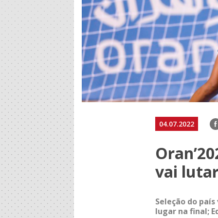
F
04.07.2022
Oran’20
vai luta
Seleção do país
lugar na final;