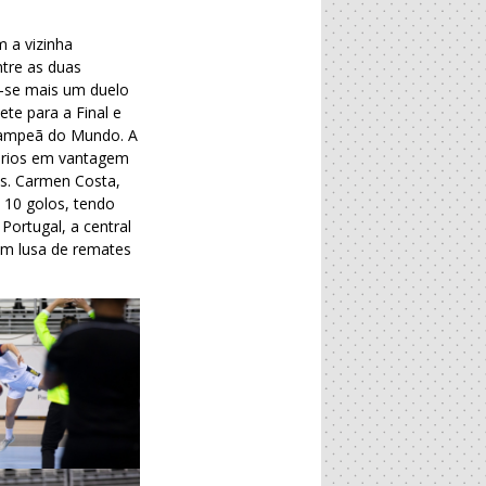
m a vizinha
tre as duas
u-se mais um duelo
te para a Final e
-campeã do Mundo. A
eários em vantagem
es. Carmen Costa,
 10 golos, tendo
ortugal, a central
em lusa de remates