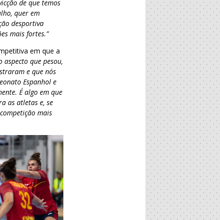
nvicção de que temos
alho, quer em
ção desportiva
s mais fortes.”
ompetitiva em que a
 aspecto que pesou,
nstraram e que nós
peonato Espanhol e
ente. É algo em que
 as atletas e, se
a competição mais