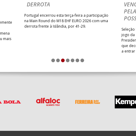
ND
NOVO FÔLEGO NA COMPE
ominada pelos húngaros ditou a
Na estreia nesta fase da competição, P
sa por 35-45, na estreia do
mediu forças com o Uzbequistão, no Gr
n Round do Europeu Sub-18
President’s Cup, entrando determinado
lgrado. Equipa das Quinas volta
regressar às vitórias e a manter intacta
 esta terça-feira, pelas 16
aspirações de alcançar a melhor classi
possível no Campeonato do Mundo.
1
2
3
4
5
6
7