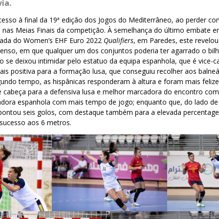
ia.
cesso à final da 19ª edição dos Jogos do Mediterrâneo, ao perder co
, nas Meias Finais da competição. À semelhança do último embate en
rnada do Women’s EHF Euro 2022
Qualifiers
, em Paredes, este revelo
enso, em que qualquer um dos conjuntos poderia ter agarrado o bilhe
o se deixou intimidar pelo estatuo da equipa espanhola, que é vice
mais positiva para a formação lusa, que conseguiu recolher aos baln
gundo tempo, as hispânicas responderam à altura e foram mais feliz
 de cabeça para a defensiva lusa e melhor marcadora do encontro com
adora espanhola com mais tempo de jogo; enquanto que, do lado de P
pontou seis golos, com destaque também para a elevada percentag
sucesso aos 6 metros.