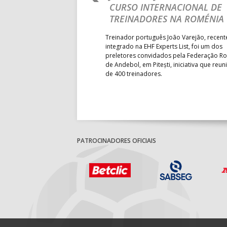
VENCE GUINÉ E SEGUE NA LUTA
MAIN ROU
PELA MELHOR CLASSIFICAÇÃO
Segunda parte d
POSSÍVEL
derrota portugue
Grupo II da Mai
Seleção Nacional venceu a Guiné por 28-23, em
Masculino, em Be
jogo da segunda jornada do Grupo II da
a entrar em campo
President’s Cup do Mundial de sub-18 Feminino,
horas.
que decorre na Roménia. Equipa das Quinas volta
a entrar em campo esta quinta-feira.
PATROCINADORES OFICIAIS