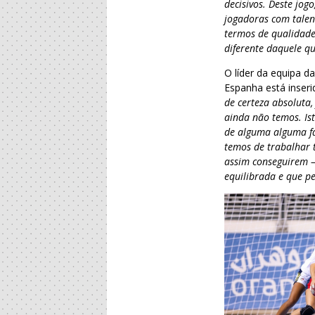
decisivos. Deste jo
jogadoras com talen
termos de qualidade
diferente daquele q
O líder da equipa d
Espanha está inser
de certeza absoluta
ainda não temos. Is
de alguma alguma fa
temos de trabalhar t
assim conseguirem –
equilibrada e que p