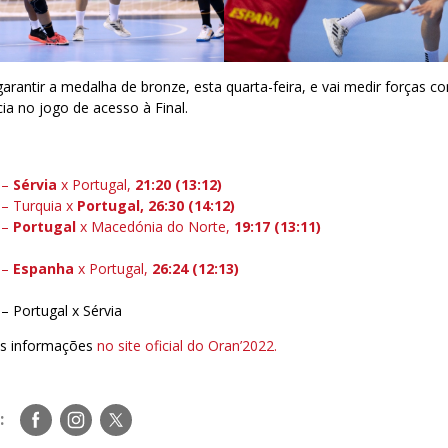
garantir a medalha de bronze, esta quarta-feira, e vai medir forças c
a no jogo de acesso à Final.
 –
Sérvia
x Portugal,
21:20 (13:12)
– Turquia x
Portugal,
26:30 (14:12)
 –
Portugal
x Macedónia do Norte,
19:17 (13:11)
 –
Espanha
x Portugal,
26:24 (12:13)
– Portugal x Sérvia
is informações
no site oficial do Oran’2022.
Siga-
Siga-
Siga-
:
nos
nos
nos