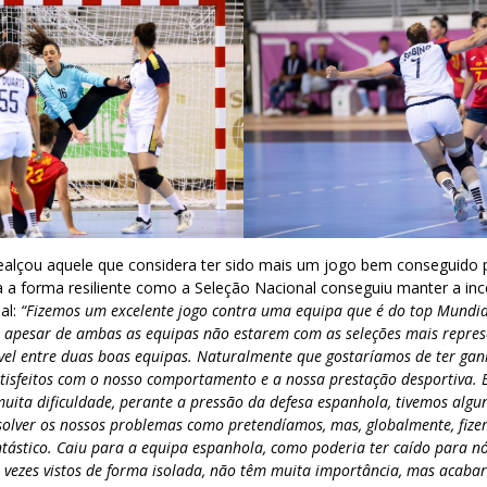
realçou aquele que considera ter sido mais um jogo bem conseguido 
da a forma resiliente como a Seleção Nacional conseguiu manter a in
al:
“Fizemos um excelente jogo contra uma equipa que é do top Mundia
, apesar de ambas as equipas não estarem com as seleções mais represen
ível entre duas boas equipas. Naturalmente que gostaríamos de ter ga
atisfeitos com o nosso comportamento e a nossa prestação desportiva.
ita dificuldade, perante a pressão da defesa espanhola, tivemos alg
olver os nossos problemas como pretendíamos, mas, globalmente, fiz
tástico. Caiu para a equipa espanhola, como poderia ter caído para nó
às vezes vistos de forma isolada, não têm muita importância, mas acaba