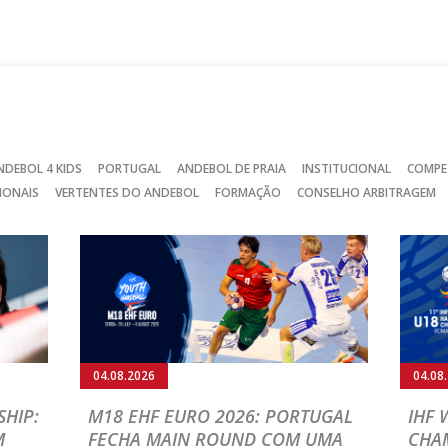
no
no
no
Facebook
Instagram
Twitter
NDEBOL 4 KIDS
PORTUGAL
ANDEBOL DE PRAIA
INSTITUCIONAL
COMPE
IONAIS
VERTENTES DO ANDEBOL
FORMAÇÃO
CONSELHO ARBITRAGEM
03.08.2026
URO 2026: PORTUGAL
IHF W18 WORLD CHAMPIO
TE DA HUNGRIA NA
PORTUGAL VENCE E GANH