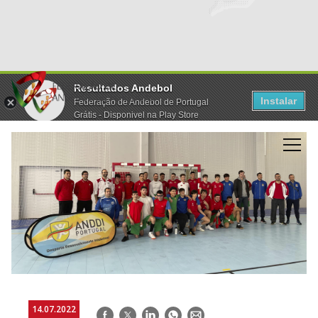
Resultados Andebol
Instalar
Federação de Andebol de Portugal
Grátis - Disponivel na Play Store
14.07.2022
Facebook
Twitter
LinkedIn
WhatsApp
E-