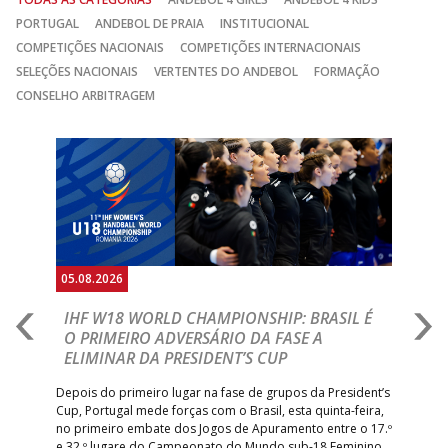
PORTUGAL
ANDEBOL DE PRAIA
INSTITUCIONAL
COMPETIÇÕES NACIONAIS
COMPETIÇÕES INTERNACIONAIS
SELEÇÕES NACIONAIS
VERTENTES DO ANDEBOL
FORMAÇÃO
CONSELHO ARBITRAGEM
Anterior
Seguin
05.08.2026
05.
A
IHF W18 WORLD CHAMPIONSHIP: BRASIL É
I
IA
O PRIMEIRO ADVERSÁRIO DA FASE A
V
ELIMINAR DA PRESIDENT’S CUP
I
R
Depois do primeiro lugar na fase de grupos da President’s
Cup, Portugal mede forças com o Brasil, esta quinta-feira,
Tre
–
no primeiro embate dos Jogos de Apuramento entre o 17.º
inte
e 32.º lugare do Campeonato do Mundo sub-18 Feminino.