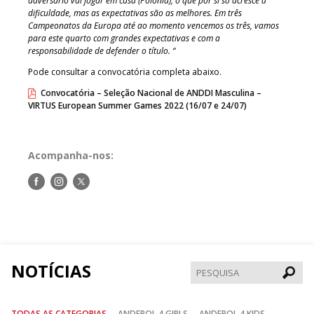
adversário vai jogar em casa (Polónia), o que por si só acresce a
dificuldade, mas as expectativas são as melhores. Em três
Campeonatos da Europa até ao momento vencemos os três, vamos
para este quarto com grandes expectativas e com a
responsabilidade de defender o título. “
Pode consultar a convocatória completa abaixo.
Convocatória – Seleção Nacional de ANDDI Masculina –
VIRTUS European Summer Games 2022 (16/07 e 24/07)
Acompanha-nos:
Siga-
Siga-
Siga-
nos
nos
nos
no
no
no
Facebook
Instagram
Twitter
NOTÍCIAS
Pesqui
TODAS AS CATEGORIAS
ANDEBOL 4 GIRLS
ANDEBOL 4 KIDS