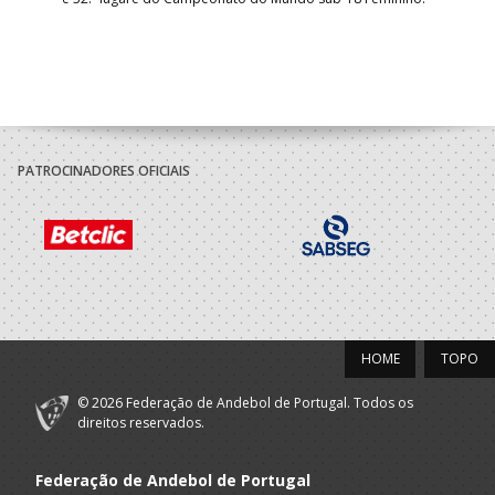
con
Pite
PATROCINADORES OFICIAIS
HOME
TOPO
© 2026 Federação de Andebol de Portugal. Todos os
direitos reservados.
Federação de Andebol de Portugal