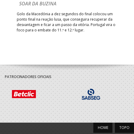
Com
SOAR DA BUZINA
épo
o de
arra
 o
Golo da Macedónia a dez segundos do final colocou um
de
ponto final na reação lusa, que conseguira recuperar da
desvantagem e ficar a um passo da vitória. Portugal vira o
foco para o embate do 11.º e 12.º lugar.
PATROCINADORES OFICIAIS
HOME
TOPO