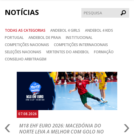
NOTÍCIAS
Pesqui
TODAS AS CATEGORIAS
ANDEBOL 4 GIRLS
ANDEBOL 4 KIDS
PORTUGAL
ANDEBOL DE PRAIA
INSTITUCIONAL
COMPETIÇÕES NACIONAIS
COMPETIÇÕES INTERNACIONAIS
SELEÇÕES NACIONAIS
VERTENTES DO ANDEBOL
FORMAÇÃO
CONSELHO ARBITRAGEM
Anterior
Seguin
07.08.2026
06.
A
M18 EHF EURO 2026: MACEDÓNIA DO
D
NORTE LEVA A MELHOR COM GOLO NO