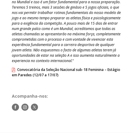
no Mundial e isso é um fator fundamental para a nossa preparação.
Teremos 5 treinos, mais 3 sessões de ginásio e 5 jogos oficiais, o que
nos vai permitir trabalhar rotinas fundamentais do nosso modelo de
jogo e ao mesmo tempo preparar as atletas física e psicologicamente
para a exigência da competição. A pouco mais de 15 dias de entrar
num grande palco como é um Mundial, acreditamos que todas as
atletas chamadas se apresentarão na máxima força, completamente
comprometidas com o processo e com vontade de vivenciar esta
experiência fundamental para a carreira desportiva de qualquer
jovem atleta. Não esquecemos o facto de algumas atletas terem já
oportunidades de estar na seleção A e isso aumenta naturalmente a
experiencia no contexto internacional.
“
Convocatória da Seleção Nacional sub-18 Feminina – Estágio
em Paredes (12/07 a 17/07)
Acompanha-nos:
Siga-
Siga-
Siga-
nos
nos
nos
no
no
no
Facebook
Instagram
Twitter