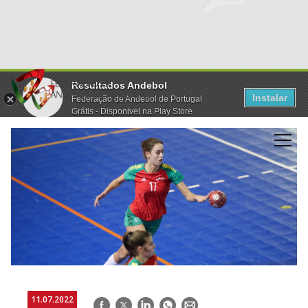
Resultados Andebol
Instalar
Federação de Andebol de Portugal
Grátis - Disponivel na Play Store
11.07.2022
Facebook
Twitter
LinkedIn
WhatsApp
E-