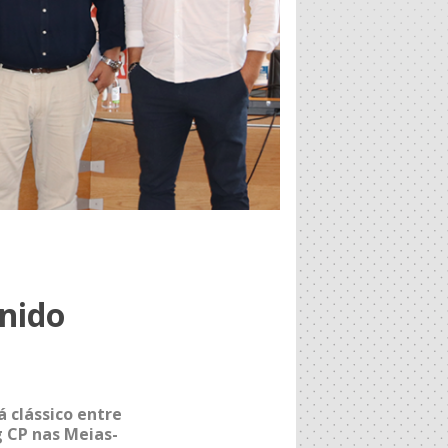
inido
á clássico entre
g CP nas Meias-