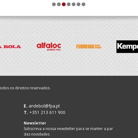
1
2
3
4
5
6
7
odos os direitos reservados.
E.
andebol@fpa.pt
T.
+351 213 611 900
Newsletter
Subscreva a nossa newsletter para se manter a par
das novidades