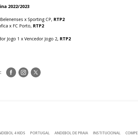
ina 2022/2023
 Belenenses x Sporting CP,
RTP2
fica x FC Porto,
RTP2
dor Jogo 1 x Vencedor Jogo 2,
RTP2
Siga-
Siga-
Siga-
:
nos
nos
nos
no
no
no
Facebook
Instagram
Twitter
NDEBOL 4 KIDS
PORTUGAL
ANDEBOL DE PRAIA
INSTITUCIONAL
COMPE