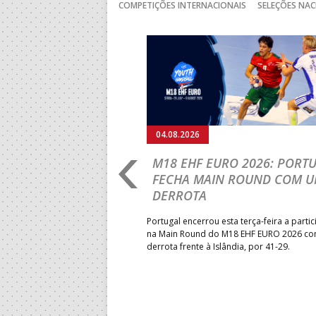
COMPETIÇÕES INTERNACIONAIS
SELEÇÕES NAC
Anterior
04.08.2026
RLD CHAMPIONSHIP:
M18 EHF EURO 2026: PORT
ÃO PRELETOR EM
FECHA MAIN ROUND COM 
RNACIONAL DE
DERROTA
S NA ROMÉNIA
Portugal encerrou esta terça-feira a parti
na Main Round do M18 EHF EURO 2026 c
s João Varejão, recentemente
derrota frente à Islândia, por 41-29.
perts List, foi um dos
ados pela Federação Romena
ti, iniciativa que reuniu mais