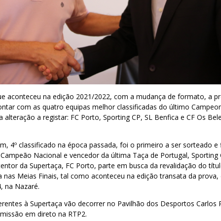
e aconteceu na edição 2021/2022, com a mudança de formato, a pr
contar com as quatro equipas melhor classificadas do último Campeo
alteração a registar: FC Porto, Sporting CP, SL Benfica e CF Os Bel
 4º classificado na época passada, foi o primeiro a ser sorteado e 
ce-Campeão Nacional e vencedor da última Taça de Portugal, Sporting
tentor da Supertaça, FC Porto, parte em busca da revalidação do tít
a nas Meias Finais, tal como aconteceu na edição transata da prova
, na Nazaré.
erentes à Supertaça vão decorrer no Pavilhão dos Desportos Carlos 
missão em direto na RTP2.