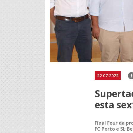
F
22.07.2022
Supertaç
esta sex
Final Four da pr
FC Porto e SL B