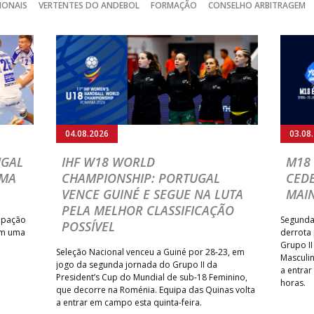
IONAIS
VERTENTES DO ANDEBOL
FORMAÇÃO
CONSELHO ARBITRAGEM
04.08.2026
03.08
UGAL
IHF W18 WORLD
M18 
UMA
CHAMPIONSHIP: PORTUGAL
CEDE
VENCE GUINÉ E SEGUE NA LUTA
MAI
PELA MELHOR CLASSIFICAÇÃO
cipação
Segunda
POSSÍVEL
om uma
derrota 
Grupo I
Seleção Nacional venceu a Guiné por 28-23, em
Masculin
jogo da segunda jornada do Grupo II da
a entrar
President’s Cup do Mundial de sub-18 Feminino,
horas.
que decorre na Roménia. Equipa das Quinas volta
a entrar em campo esta quinta-feira.