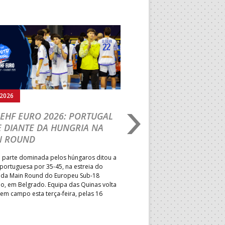
Seguinte
.2026
03.08.2026
EHF EURO 2026: PORTUGAL
IHF W18 WORLD CH
 DIANTE DA HUNGRIA NA
PORTUGAL VENCE E
N ROUND
NOVO FÔLEGO NA 
 parte dominada pelos húngaros ditou a
Na estreia nesta fase da compe
portuguesa por 35-45, na estreia do
mediu forças com o Uzbequistã
I da Main Round do Europeu Sub-18
President’s Cup, entrando det
o, em Belgrado. Equipa das Quinas volta
regressar às vitórias e a mante
 em campo esta terça-feira, pelas 16
aspirações de alcançar a melho
possível no Campeonato do M