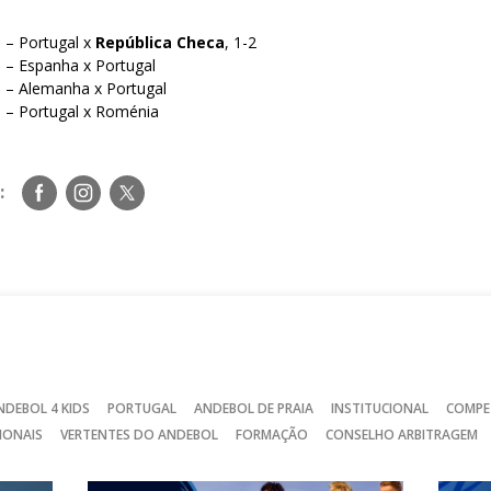
 – Portugal x
República Checa
, 1-2
 – Espanha x Portugal
 – Alemanha x Portugal
 – Portugal x Roménia
Siga-
Siga-
Siga-
:
nos
nos
nos
no
no
no
Facebook
Instagram
Twitter
NDEBOL 4 KIDS
PORTUGAL
ANDEBOL DE PRAIA
INSTITUCIONAL
COMPE
IONAIS
VERTENTES DO ANDEBOL
FORMAÇÃO
CONSELHO ARBITRAGEM