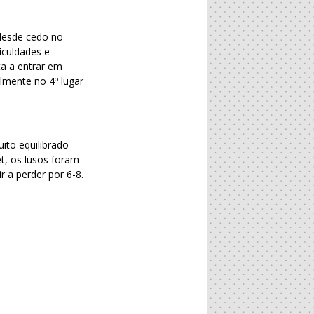
 desde cedo no
iculdades e
ta a entrar em
lmente no 4º lugar
ito equilibrado
et, os lusos foram
 a perder por 6-8.