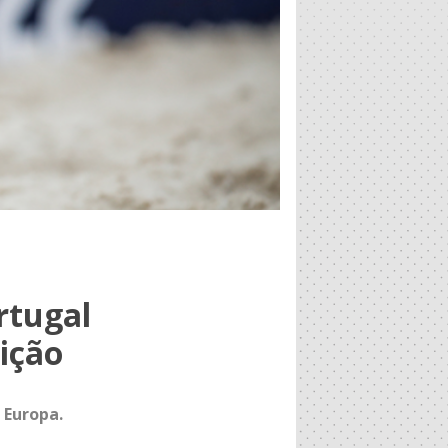
rtugal
ição
 Europa.