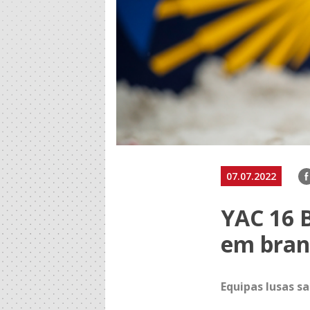
F
07.07.2022
YAC 16 
em bran
Equipas lusas 