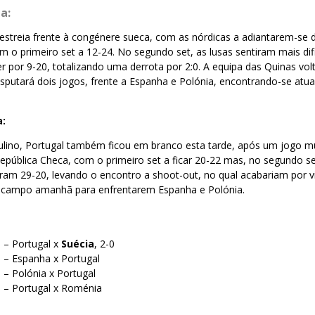
a:
 estreia frente à congénere sueca, com as nórdicas a adiantarem-se
 o primeiro set a 12-24. No segundo set, as lusas sentiram mais dif
 por 9-20, totalizando uma derrota por 2:0. A equipa das Quinas vol
putará dois jogos, frente a Espanha e Polónia, encontrando-se atua
a:
ulino, Portugal também ficou em branco esta tarde, após um jogo mu
República Checa, com o primeiro set a ficar 20-22 mas, no segundo s
ram 29-20, levando o encontro a shoot-out, no qual acabariam por vir
 campo amanhã para enfrentarem Espanha e Polónia.
 – Portugal x
Suécia
, 2-0
 – Espanha x Portugal
 – Polónia x Portugal
 – Portugal x Roménia