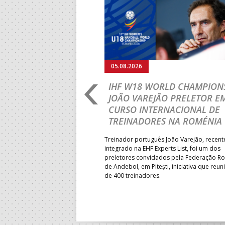
Anterior
05.08.2026
RLD CHAMPIONSHIP:
IHF W18 WORLD CHAMPIONS
PRIMEIRO
JOÃO VAREJÃO PRELETOR E
 DA FASE A
CURSO INTERNACIONAL DE
 PRESIDENT’S CUP
TREINADORES NA ROMÉNIA
 lugar na fase de grupos da
Treinador português João Varejão, recen
ortugal mede forças com o
integrado na EHF Experts List, foi um dos
-feira, no primeiro embate dos
preletores convidados pela Federação 
 entre o 17.º e 32.º lugare do
de Andebol, em Pitești, iniciativa que reun
do sub-18 Feminino.
de 400 treinadores.