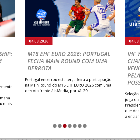
04.08.2026
04.08
HIP:
M18 EHF EURO 2026: PORTUGAL
IHF
M
FECHA MAIN ROUND COM UMA
CHA
DERROTA
VENC
PELA
Portugal encerrou esta terça-feira a participação
POSS
na Main Round do M18 EHF EURO 2026 com uma
temente
derrota frente à Islândia, por 41-29.
Seleção 
Romena
jogo da
iu mais
Presiden
que dec
a entrar
1
2
3
4
5
6
7