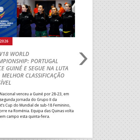
Seguinte
.2026
03.08.2026
 W18 WORLD
M18 EHF EURO 2026
MPIONSHIP: PORTUGAL
CEDE DIANTE DA HU
E GUINÉ E SEGUE NA LUTA
MAIN ROUND
 MELHOR CLASSIFICAÇÃO
Segunda parte dominada pelos
ÍVEL
derrota portuguesa por 35-45,
Grupo II da Main Round do Eu
Nacional venceu a Guiné por 28-23, em
Masculino, em Belgrado. Equip
 segunda jornada do Grupo II da
a entrar em campo esta terça-f
t’s Cup do Mundial de sub-18 Feminino,
horas.
orre na Roménia. Equipa das Quinas volta
 em campo esta quinta-feira.