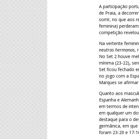
A participação por
de Praia, a decorre
sorrir, no que aos 
feminina) perderam 
competição revelou-
Na vertente feminin
neutras hermanas
, 
No Set 2 houve mel
mínima (23-22), sen
Set ficou fechado e
no jogo com a Espan
Marques se afirmar
Quanto aos masculi
Espanha e Alemanha
em termos de intens
em qualquer um dos
destaque para o de
germânica, em que 
foram 23-20 e 17-1