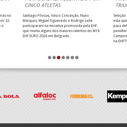
CINCO ATLETAS
TRIU
rias no
Santiago Póvoas, Vasco Conceição, Nuno
Seleção 
por 32-
Marques, Miguel Figueiredo e Rodrigo Leite
esta qui
a o
participaram na iniciativa promovida pela EHF,
para def
que reuniu alguns dos maiores talentos do M18
penúlti
EHF EURO 2026 em Belgrado.
Campeon
na EHFT
1
2
3
4
5
6
7