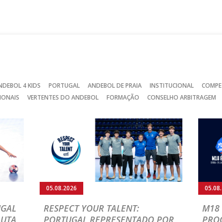
no
no
no
Facebook
Instagram
Twitter
NDEBOL 4 KIDS
PORTUGAL
ANDEBOL DE PRAIA
INSTITUCIONAL
COMPE
IONAIS
VERTENTES DO ANDEBOL
FORMAÇÃO
CONSELHO ARBITRAGEM
05.08.2026
05.08
UGAL
RESPECT YOUR TALENT:
M18 
LUTA
PORTUGAL REPRESENTADO POR
PRO