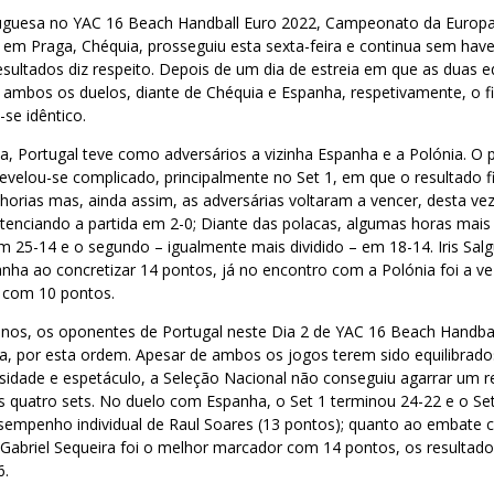
tuguesa no YAC 16 Beach Handball Euro 2022, Campeonato da Europ
r em Praga, Chéquia, prosseguiu esta sexta-feira e continua sem hav
resultados diz respeito. Depois de um dia de estreia em que as duas e
ambos os duelos, diante de Chéquia e Espanha, respetivamente, o fi
se idêntico.
a, Portugal teve como adversários a vizinha Espanha e a Polónia. O 
revelou-se complicado, principalmente no Set 1, em que o resultado fi
horias mas, ainda assim, as adversárias voltaram a vencer, desta v
tenciando a partida em 2-0; Diante das polacas, algumas horas mais 
m 25-14 e o segundo – igualmente mais dividido – em 18-14. Iris Sal
ha ao concretizar 14 pontos, já no encontro com a Polónia foi a ve
 com 10 pontos.
nos, os oponentes de Portugal neste Dia 2 de YAC 16 Beach Handba
, por esta ordem. Apesar de ambos os jogos terem sido equilibrad
idade e espetáculo, a Seleção Nacional não conseguiu agarrar um re
 quatro sets. No duelo com Espanha, o Set 1 terminou 24-22 e o Se
sempenho individual de Raul Soares (13 pontos); quanto ao embate
Gabriel Sequeira foi o melhor marcador com 14 pontos, os resultado
6.