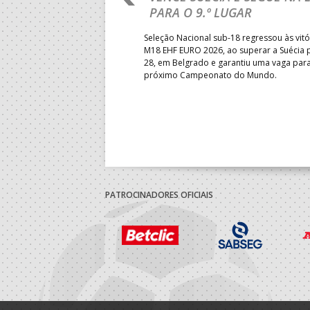
PARA O 9.º LUGAR
obre o Brasil, em Ramnicu
Seleção Nacional sub-18 regressou às vitó
e de apuramento dos lugares 17
M18 EHF EURO 2026, ao superar a Suécia 
fo confortável das jogadoras
28, em Belgrado e garantiu uma vaga par
próximo Campeonato do Mundo.
PATROCINADORES OFICIAIS