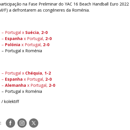
 participação na Fase Preliminar do YAC 16 Beach Handball Euro 202
M/F) a defrontarem as congéneres da Roménia.
 – Portugal x
Suécia
,
2-0
5 –
Espanha
x Portugal,
2-0
5 –
Polónia
x Portugal,
2-0
 – Portugal x Roménia
 – Portugal x
Chéqui
a
,
1-2
5 –
Espanha
x Portugal,
2-0
5 –
Alemanha
x Portugal,
2-0
 – Portugal x Roménia
/ kolektiff
Siga-
Siga-
Siga-
:
nos
nos
nos