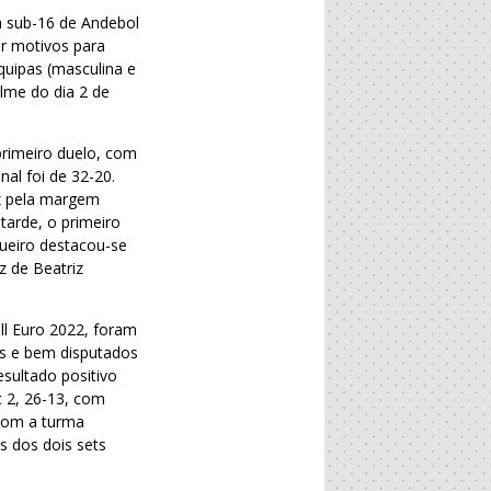
a sub-16 de Andebol
er motivos para
quipas (masculina e
lme do dia 2 de
primeiro duelo, com
nal foi de 32-20.
ez pela margem
tarde, o primeiro
gueiro destacou-se
z de Beatriz
ll Euro 2022, foram
os e bem disputados
sultado positivo
t 2, 26-13, com
 com a turma
s dos dois sets