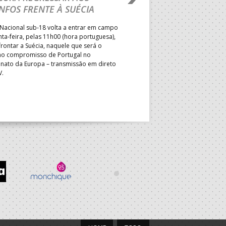
NFOS FRENTE À SUÉCIA
ADVERSÁRIO DA FAS
ELIMINAR DA PRESI
Nacional sub-18 volta a entrar em campo
nta-feira, pelas 11h00 (hora portuguesa),
Depois do primeiro lugar na f
rontar a Suécia, naquele que será o
President’s Cup, Portugal med
mo compromisso de Portugal no
Brasil, esta quinta-feira, no p
ato da Europa – transmissão em direto
Jogos de Apuramento entre o 17
V.
Campeonato do Mundo sub-18