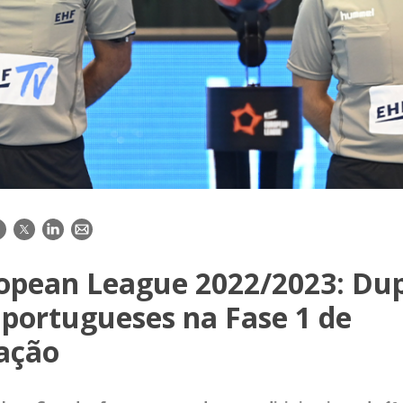
acebook
Twitter
LinkedIn
E-
mail
opean League 2022/2023: Dup
 portugueses na Fase 1 de
cação