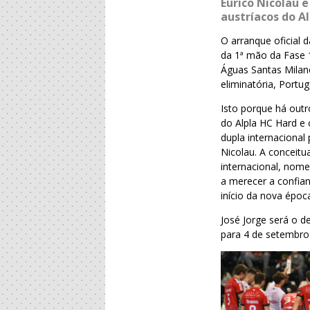
Eurico Nicolau 
austríacos do A
O arranque oficial
da 1ª mão da Fase 1
Águas Santas Milan
eliminatória, Portu
Isto porque há outr
do Alpla HC Hard e 
dupla internacional
Nicolau. A conceitu
internacional, nom
a merecer a confia
início da nova époc
José Jorge será o d
para 4 de setembro 