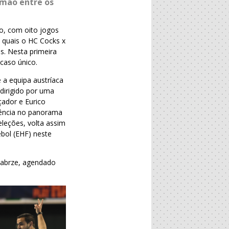
 mão entre os
o, com oito jogos
s quais o HC Cocks x
s. Nesta primeira
caso único.
 a equipa austríaca
dirigido por uma
çador e Eurico
riência no panorama
leções, volta assim
bol (EHF) neste
 Zabrze, agendado