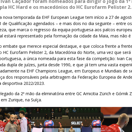
e Ivan Caçador foram nomeados para dirigir o jogo da 1ª
lpla HC Hard e os macedónios do HC Eurofarm Pelister 2.
 da nova temporada da EHF European League tem início a 27 de agost
 de Qualificação agendados – e mais dois no dia seguinte – entre o
eza, que marca o regresso da equipa portuguesa aos palcos europeu
gal estará representado pela formação da cidade da Maia, mas não é 
o embate que merece especial destaque, e que coloca frente a frente
o HC Eurofarm Pelister 2, da Macedónia do Norte, uma vez que será 
 portuguesa, a única nomeada para esta fase da competição: Ivan Ca
ada dupla de juízes, junta desde 1990, e que já tem uma vasta expe
eadamente na EHF Champions League, em Europeus e Mundiais de se
nça dos responsáveis pela arbitragem da Federação Europeia de Ande
a desportiva 2022/2023.
elegado da 2ª mão da eliminatória entre GC Amicitia Zürich e Górnik
em Zurique, na Suíça.