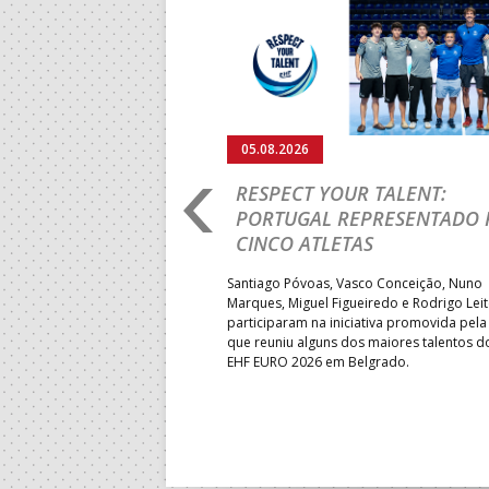
Anterior
05.08.2026
RO 2026: PORTUGAL
RESPECT YOUR TALENT:
IA E SEGUE NA LUTA
PORTUGAL REPRESENTADO 
LUGAR
CINCO ATLETAS
b-18 regressou às vitórias no
Santiago Póvoas, Vasco Conceição, Nuno
 ao superar a Suécia por 32-
Marques, Miguel Figueiredo e Rodrigo Lei
garantiu uma vaga para o
participaram na iniciativa promovida pela
to do Mundo.
que reuniu alguns dos maiores talentos 
EHF EURO 2026 em Belgrado.