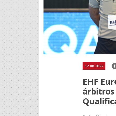
F
12.08.2022
EHF Eur
árbitros
Qualifi