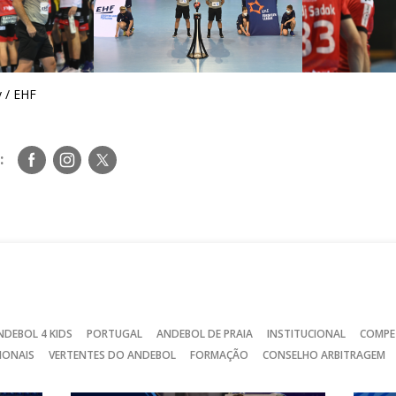
 / EHF
Siga-
Siga-
Siga-
:
nos
nos
nos
no
no
no
Facebook
Instagram
Twitter
NDEBOL 4 KIDS
PORTUGAL
ANDEBOL DE PRAIA
INSTITUCIONAL
COMPE
IONAIS
VERTENTES DO ANDEBOL
FORMAÇÃO
CONSELHO ARBITRAGEM