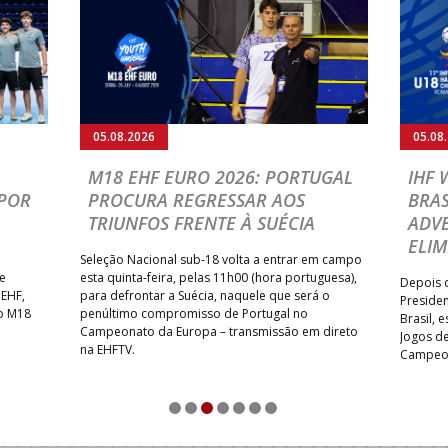
05.08.2026
05.08
M18 EHF EURO 2026: PORTUGAL
IHF
POR
PROCURA REGRESSAR AOS
BRAS
TRIUNFOS FRENTE À SUÉCIA
ADVE
ELIM
Seleção Nacional sub-18 volta a entrar em campo
te
esta quinta-feira, pelas 11h00 (hora portuguesa),
Depois d
 EHF,
para defrontar a Suécia, naquele que será o
Presiden
do M18
penúltimo compromisso de Portugal no
Brasil, 
Campeonato da Europa – transmissão em direto
Jogos de
na EHFTV.
Campeon
1
2
3
4
5
6
7