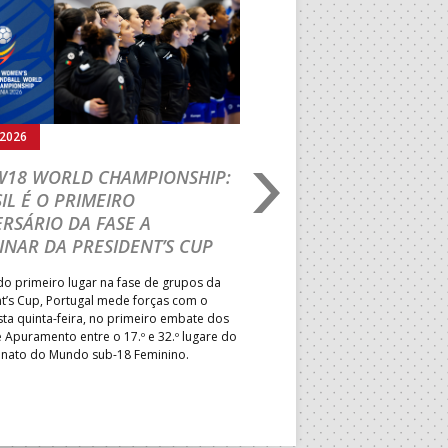
Seguinte
.2026
05.08.2026
 W18 WORLD CHAMPIONSHIP:
IHF W18 WORLD CH
IL É O PRIMEIRO
JOÃO VAREJÃO PREL
RSÁRIO DA FASE A
CURSO INTERNACIO
INAR DA PRESIDENT’S CUP
TREINADORES NA R
o primeiro lugar na fase de grupos da
Treinador português João Var
t’s Cup, Portugal mede forças com o
integrado na EHF Experts List, 
esta quinta-feira, no primeiro embate dos
preletores convidados pela 
 Apuramento entre o 17.º e 32.º lugare do
de Andebol, em Pitești, iniciat
ato do Mundo sub-18 Feminino.
de 400 treinadores.