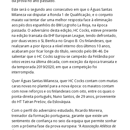
da prova no ano passado.
Este será o segundo ano consecutivo em que o Águas Santas
Milaneza vai disputar a Ronda 1 de Qualificação, e o conjunto
maiato vai tentar dar uma melhor resposta face à eliminação
aos pés dos espanhóis do BM Logroño La Rioja, na época
passada. O adversário desta edição, HC Cocks, esteve presente
na edição transata da EHF European League, tendo defrontado,
por duas vezes o SL Benfica no Grupo B. Os finlandeses, que
realizaram a pior época a nível interno dos últimos 10 anos,
acabaram por ficar longe do título, vencido pelo BK-46. De
salientar que o HC Cocks sagrou-se campeão da Finlândia por
oitos vezes na última década, com exceção da época transata e
da temporada 2019/2020, em que a competição foi
interrompida.
Quer Águas Santas Milaneza, quer HC Cocks contam com muitas
caras novas no plantel para a nova época: os maiatos contam
com nove reforços e os finlandeses com oito, entre os quais o
ponta-direita português, Nuno Santos, de 29 anos, proveniente
do HT Tatran Prešov, da Eslováquia.
Com o perfil do adversário estudado, Ricardo Moreira,
treinador da formação portuguesa, garante que existe um
sentimento de confiança no seio da equipa que permite sonhar
com a próxima fase da prova europeia:
“A Associação Atlética de