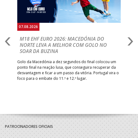
07.08.2026
06.
A
M18 EHF EURO 2026: MACEDÓNIA DO
D
NORTE LEVA A MELHOR COM GOLO NO
Com
SOAR DA BUZINA
épo
o de
arra
 o
Golo da Macedónia a dez segundos do final colocou um
de
ponto final na reação lusa, que conseguira recuperar da
desvantagem e ficar a um passo da vitória. Portugal vira o
foco para o embate do 11.º e 12.º lugar.
PATROCINADORES OFICIAIS