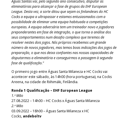
Águas Santas vai, pelo segundo ano consecutivo, disputar as
eliminatórias para alcançar a fase de grupos da EHF European
League. Desta vez, a sorte ditou que sejam os finlandeses do HC
Cocks a equipa a ultrapassar e estamos entusiasmados com a
possibilidade de eliminar uma equipa habituada a competições
europeias. A equipa adversária tem um treinador novo e jogadores
preponderantes em fase de integração, o que torna a análise dos
seus comportamentos num desafio complexo que teremos de
resolver nestes dois jogos. Nós próprios recebemos um grande
número de novos jogadores, mas temos boas indicações dos jogos de
preparação, o que nos deixa confiantes nas nossas capacidades de
disputarmos a eliminatória e conseguirmos a passagem à segunda
fase de qualificação.”
O primeiro jogo entre Águas Santa Milaneza e HC Cocks vai
acontecer este sábado, às 14h00 (hora portuguesa), na Cocks
Areena, na cidade de Riihimäki, Finlândia.
Ronda 1 Qualificação – EHF European League
1.ª Mão
27.08.2022 – 14h00 – HC Cocks x Águas Santa Milaneza
2.ª Mão
03.09.2022 – 18h00 – Águas Santa Milaneza x HC
Cocks,
andeboltv