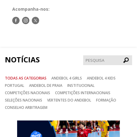
Acompanha-nos:
Siga-
Siga-
Siga-
nos
nos
nos
no
no
no
Facebook
Instagram
Twitter
NOTÍCIAS
Pesqui
TODAS AS CATEGORIAS
ANDEBOL 4 GIRLS
ANDEBOL 4 KIDS
PORTUGAL
ANDEBOL DE PRAIA
INSTITUCIONAL
COMPETIÇÕES NACIONAIS
COMPETIÇÕES INTERNACIONAIS
SELEÇÕES NACIONAIS
VERTENTES DO ANDEBOL
FORMAÇÃO
CONSELHO ARBITRAGEM
Anterior
Seguin