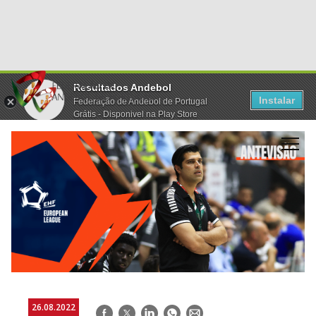
Resultados Andebol
Instalar
Federação de Andebol de Portugal
Grátis - Disponivel na Play Store
26.08.2022
Facebook
Twitter
LinkedIn
WhatsApp
E-