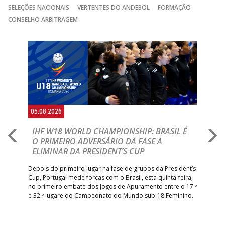
SELEÇÕES NACIONAIS
VERTENTES DO ANDEBOL
FORMAÇÃO
CONSELHO ARBITRAGEM
Anterior
Seguin
05.08.2026
05.
A
IHF W18 WORLD CHAMPIONSHIP: BRASIL É
I
IA
O PRIMEIRO ADVERSÁRIO DA FASE A
V
ELIMINAR DA PRESIDENT’S CUP
I
R
Depois do primeiro lugar na fase de grupos da President’s
Cup, Portugal mede forças com o Brasil, esta quinta-feira,
Tre
–
no primeiro embate dos Jogos de Apuramento entre o 17.º
inte
e 32.º lugare do Campeonato do Mundo sub-18 Feminino.
con
Pite