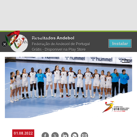
Resultados Andebol
Instalar
Federação de Andebol de Portugal
Grátis - Disponivel na Play Store
01.08.2022
Facebook
Twitter
LinkedIn
WhatsApp
E-