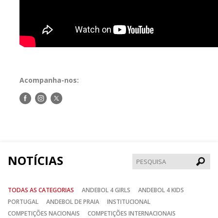
Acompanha-nos:
Siga-
Siga-
Siga-
nos
nos
nos
no
no
no
Facebook
Instagram
Twitter
NOTÍCIAS
Pesqui
TODAS AS CATEGORIAS
ANDEBOL 4 GIRLS
ANDEBOL 4 KIDS
PORTUGAL
ANDEBOL DE PRAIA
INSTITUCIONAL
COMPETIÇÕES NACIONAIS
COMPETIÇÕES INTERNACIONAIS