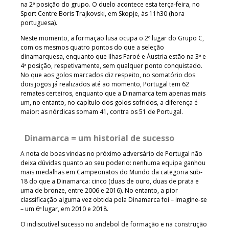
na 2ª posição do grupo. O duelo acontece esta terça-feira, no
Sport Centre Boris Trajkovski, em Skopje, às 11h30 (hora
portuguesa).
Neste momento, a formação lusa ocupa o 2º lugar do Grupo C,
com os mesmos quatro pontos do que a seleção
dinamarquesa, enquanto que Ilhas Faroé e Áustria estão na 3ª e
4ª posição, respetivamente, sem qualquer ponto conquistado.
No que aos golos marcados diz respeito, no somatório dos
dois jogos já realizados até ao momento, Portugal tem 62
remates certeiros, enquanto que a Dinamarca tem apenas mais
um, no entanto, no capítulo dos golos sofridos, a diferença é
maior: as nórdicas somam 41, contra os 51 de Portugal.
Dinamarca = um historial de sucesso
A nota de boas vindas no próximo adversário de Portugal não
deixa dúvidas quanto ao seu poderio: nenhuma equipa ganhou
mais medalhas em Campeonatos do Mundo da categoria sub-
18 do que a Dinamarca: cinco (duas de ouro, duas de prata e
uma de bronze, entre 2006 e 2016). No entanto, a pior
classificação alguma vez obtida pela Dinamarca foi – imagine-se
– um 6º lugar, em 2010 e 2018.
O indiscutível sucesso no andebol de formação e na construção