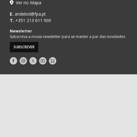
Ver no Mapa
E.
andebol@fpa.pt
T.
+351 213 611 900
Newsletter
Subscreva a nossa newsletter para se manter a par das novidades
SUBSCREVER
Siga-
Siga-
Siga-
AndebolTV
Loja
nos
nos
nos
no
no
no
Facebook
Instagram
Twitter