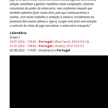
seleção candidata a ganhar medalhas nesta competição. Estamos
conscientes do poder do adversário, mas confiantes naquilo que
também sabemos fazer muito bem, pelo que continuaremos a
sonhar, com muito trabalho e ambição à mistura. Acreditamos no
potencial das nossas atletas e, agora, é jogar esta final com emoção
e controlo do ritmo de jogo sem deixar o adversário tranquilo.”
Calendário
Grupo C
30.07.2022 – 12h30 –
Portugal
x Ilhas Faroé, 29:24 (15:13)
31.07.2022 – 19h30 –
Portugal
x Áustria, 33:27 (13:11)
02.08.2022 – 11h30 – Dinamarca x
Portugal