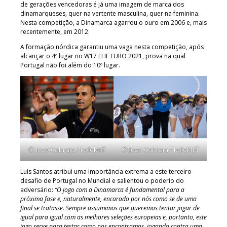
de gerações vencedoras é já uma imagem de marca dos
dinamarqueses, quer na vertente masculina, quer na feminina.
Nesta competição, a Dinamarca agarrou o ouro em 2006 e, mais
recentemente, em 2012.
A formação nórdica garantiu uma vaga nesta competição, após
alcançar o 4º lugar no W17 EHF EURO 2021, prova na qual
Portugal não foi além do 10º lugar.
© Jozo Cabraja / kolektiff
© Jozo Cabraja / kolektiff
Luís Santos atribui uma importância extrema a este terceiro
desafio de Portugal no Mundial e salientou o poderio do
adversário:
“O jogo com a Dinamarca é fundamental para a
próxima fase e, naturalmente, encarado por nós como se de uma
final se tratasse. Sempre assumimos que queremos tentar jogar de
igual para igual com as melhores seleções europeias e, portanto, este
jogo serve para testar como nos encontramos, jogando contra uma