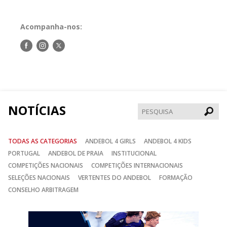
Acompanha-nos:
Siga-
Siga-
Siga-
nos
nos
nos
no
no
no
Facebook
Instagram
Twitter
NOTÍCIAS
Pesqui
TODAS AS CATEGORIAS
ANDEBOL 4 GIRLS
ANDEBOL 4 KIDS
PORTUGAL
ANDEBOL DE PRAIA
INSTITUCIONAL
COMPETIÇÕES NACIONAIS
COMPETIÇÕES INTERNACIONAIS
SELEÇÕES NACIONAIS
VERTENTES DO ANDEBOL
FORMAÇÃO
CONSELHO ARBITRAGEM
Anterior
Seguin