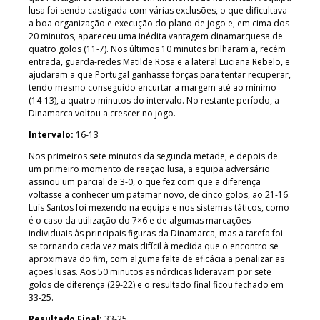
lusa foi sendo castigada com várias exclusões, o que dificultava
a boa organização e execução do plano de jogo e, em cima dos
20 minutos, apareceu uma inédita vantagem dinamarquesa de
quatro golos (11-7). Nos últimos 10 minutos brilharam a, recém
entrada, guarda-redes Matilde Rosa e a lateral Luciana Rebelo, e
ajudaram a que Portugal ganhasse forças para tentar recuperar,
tendo mesmo conseguido encurtar a margem até ao mínimo
(14-13), a quatro minutos do intervalo. No restante período, a
Dinamarca voltou a crescer no jogo.
Intervalo:
16-13
Nos primeiros sete minutos da segunda metade, e depois de
um primeiro momento de reação lusa, a equipa adversário
assinou um parcial de 3-0, o que fez com que a diferença
voltasse a conhecer um patamar novo, de cinco golos, ao 21-16.
Luís Santos foi mexendo na equipa e nos sistemas táticos, como
é o caso da utilização do 7×6 e de algumas marcações
individuais às principais figuras da Dinamarca, mas a tarefa foi-
se tornando cada vez mais difícil à medida que o encontro se
aproximava do fim, com alguma falta de eficácia a penalizar as
ações lusas. Aos 50 minutos as nórdicas lideravam por sete
golos de diferença (29-22) e o resultado final ficou fechado em
33-25.
Resultado Final:
33-25