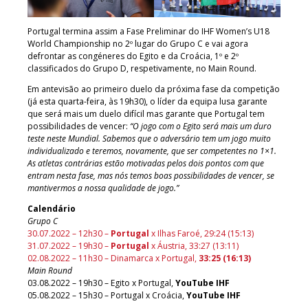
Portugal termina assim a Fase Preliminar do IHF Women’s U18
World Championship no 2º lugar do Grupo C e vai agora
defrontar as congéneres do Egito e da Croácia, 1º e 2º
classificados do Grupo D, respetivamente, no Main Round.
Em antevisão ao primeiro duelo da próxima fase da competição
(já esta quarta-feira, às 19h30), o líder da equipa lusa garante
que será mais um duelo difícil mas garante que Portugal tem
possibilidades de vencer:
“O jogo com o Egito será mais um duro
teste neste Mundial. Sabemos que o adversário tem um jogo muito
individualizado e teremos, novamente, que ser competentes no 1×1.
As atletas contrárias estão motivadas pelos dois pontos com que
entram nesta fase, mas nós temos boas possibilidades de vencer, se
mantivermos a nossa qualidade de jogo.”
Calendário
Grupo C
30.07.2022 – 12h30 –
Portugal
x Ilhas Faroé, 29:24 (15:13)
31.07.2022 – 19h30 –
Portugal
x Áustria, 33:27 (13:11)
02.08.2022 – 11h30 – Dinamarca x Portugal,
33:25 (16:13)
Main Round
03.08.2022 – 19h30 – Egito x Portugal,
YouTube IHF
05.08.2022 – 15h30 – Portugal x Croácia,
YouTube IHF