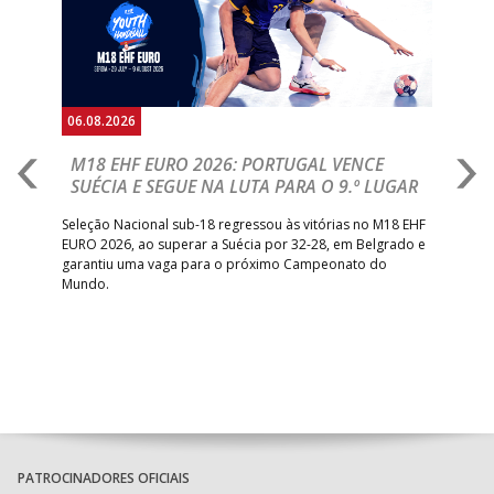
06.08.2026
05.
M18 EHF EURO 2026: PORTUGAL VENCE
R
SUÉCIA E SEGUE NA LUTA PARA O 9.º LUGAR
R
bre
Seleção Nacional sub-18 regressou às vitórias no M18 EHF
San
EURO 2026, ao superar a Suécia por 32-28, em Belgrado e
Figu
garantiu uma vaga para o próximo Campeonato do
pro
Mundo.
tal
PATROCINADORES OFICIAIS