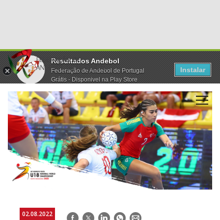
Resultados Andebol
Instalar
Federação de Andebol de Portugal
Grátis - Disponivel na Play Store
02.08.2022
Facebook
Twitter
LinkedIn
WhatsApp
E-