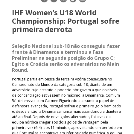
mail
IHF Women’s U18 World
Championship: Portugal sofre
primeira derrota
Seleção Nacional sub-18 não conseguiu fazer
frente à Dinamarca e terminou a Fase
Preliminar na segunda posição do Grupo C;
Egito e Croácia serão os adversários no Main
Round.
Portugal partia em busca da terceira vitória consecutiva no
Campeonato do Mundo da categoria sub-18, diante de um
adversário cujo estatuto e poderio obrigavam a que os níveis
de concentração estivessem no máximo: a Dinamarca. Com um
5:1 defensivo, com Carmen Figueiredo a assumir o papel de
defensora avançada, Portugal sofreu o primeiro golo bem cedo
e, desde então, a Dinamarca nunca mais abandonou a dianteira
até ao final. Depois de nove golos alternados, foi a vez da
equipa nórdica chegar aos dois golos de vantagem pela
primeira vez (6-4), aos 11 minutos, aproveitando um período em
que Portugal se encontrava em inferioridade numérica. A equipa