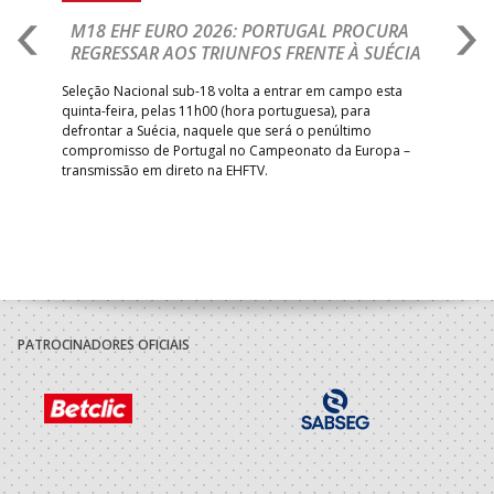
M18 EHF EURO 2026: PORTUGAL PROCURA
I
REGRESSAR AOS TRIUNFOS FRENTE À SUÉCIA
O
E
uel
Seleção Nacional sub-18 volta a entrar em campo esta
quinta-feira, pelas 11h00 (hora portuguesa), para
Depo
defrontar a Suécia, naquele que será o penúltimo
Cup,
compromisso de Portugal no Campeonato da Europa –
no 
transmissão em direto na EHFTV.
e 3
PATROCINADORES OFICIAIS