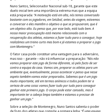
Nuno Santos, Selecionador Nacional sub-18, garante que este
duelo inicial tem uma importância extrema mas que a equipa
está preparada:
“A motivação está em alta, nós temos conversado
bastante com os jogadores, em Setúbal, antes da viagem, estivemos
a conversar e eles mantêm o objetivo a que se propuseram, que é
um objetivo alto. Eu penso que, por esse lado, está tudo bem. A
nossa maior preocupação está mesmo relacionada com a
recuperação dos atletas, estamos a fazer tudo para o conseguir, hoje
realizámos um treino curto mas bom e já estamos a preparar o jogo
com Montenegro.”
O fator casa pode constituir uma vantagem para o adversário,
mas isso – garante – não irá influenciar a preparação:
“Nós não
vamos preparar este jogo de forma diferente, só pelo facto de ser
contra a equipa da casa. Vamos sim, preparar os atletas para um
ambiente que, eventualmente, possa acontecer e penso que nesse
aspeto também vamos estar preparados. Sabemos que é um jogo
muito importante, até em termos anímicos e todos podem ter a
certeza de uma coisa: vamos fazer tudo por tudo para conseguir
ganhar este primeiro jogo. O corpo pode estar cansado, mas é
importante ter a cabeça limpa também e estamos a precisar de
ganhar um jogo.”
Sobre a seleção de Montenegro, Nuno Santos salienta o poder
de fogo dos atletas que compõe a primeira linha:
“É uma equipa