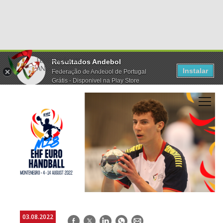
Resultados Andebol
Instalar
Federação de Andebol de Portugal
Grátis - Disponivel na Play Store
03.08.2022
Facebook
Twitter
LinkedIn
WhatsApp
E-