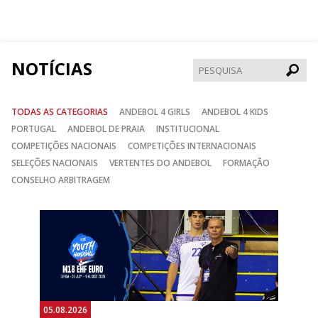
no
no
no
Facebook
Instagram
Twitter
NOTÍCIAS
Pesqui
TODAS AS CATEGORIAS
ANDEBOL 4 GIRLS
ANDEBOL 4 KIDS
PORTUGAL
ANDEBOL DE PRAIA
INSTITUCIONAL
COMPETIÇÕES NACIONAIS
COMPETIÇÕES INTERNACIONAIS
SELEÇÕES NACIONAIS
VERTENTES DO ANDEBOL
FORMAÇÃO
CONSELHO ARBITRAGEM
Anterior
Seguin
05.08.2026
05.