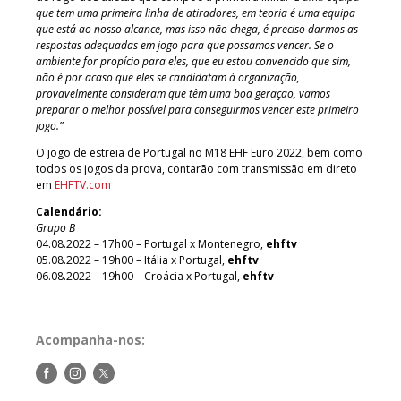
que tem uma primeira linha de atiradores, em teoria é uma equipa
que está ao nosso alcance, mas isso não chega, é preciso darmos as
respostas adequadas em jogo para que possamos vencer. Se o
ambiente for propício para eles, que eu estou convencido que sim,
não é por acaso que eles se candidatam à organização,
provavelmente consideram que têm uma boa geração, vamos
preparar o melhor possível para conseguirmos vencer este primeiro
jogo.”
O jogo de estreia de Portugal no M18 EHF Euro 2022, bem como
todos os jogos da prova, contarão com transmissão em direto
em
EHFTV.com
Calendário:
Grupo B
04.08.2022 – 17h00 – Portugal x Montenegro,
ehftv
05.08.2022 – 19h00 – Itália x Portugal,
ehftv
06.08.2022 – 19h00 – Croácia x Portugal,
ehftv
Acompanha-nos:
Siga-
Siga-
Siga-
nos
nos
nos