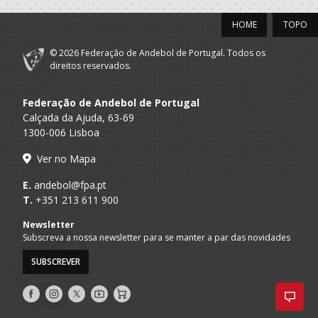
HOME
TOPO
© 2026 Federação de Andebol de Portugal. Todos os
direitos reservados.
Federação de Andebol de Portugal
Calçada da Ajuda, 63-69
1300-006 Lisboa
Ver no Mapa
E.
andebol@fpa.pt
T.
+351 213 611 900
Newsletter
Subscreva a nossa newsletter para se manter a par das novidades
SUBSCREVER
Siga-
Siga-
Siga-
AndebolTV
Loja
nos
nos
nos