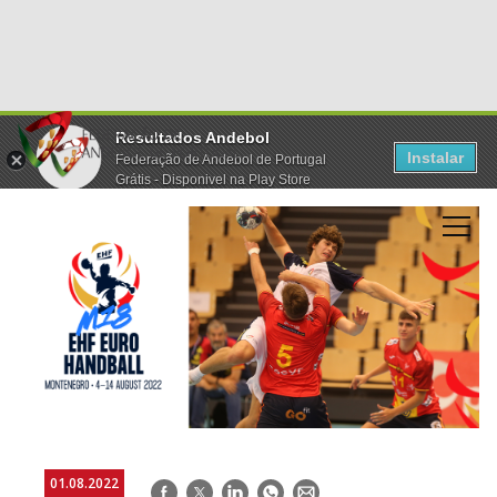
Resultados Andebol
Instalar
Federação de Andebol de Portugal
Grátis - Disponivel na Play Store
01.08.2022
Facebook
Twitter
LinkedIn
WhatsApp
E-