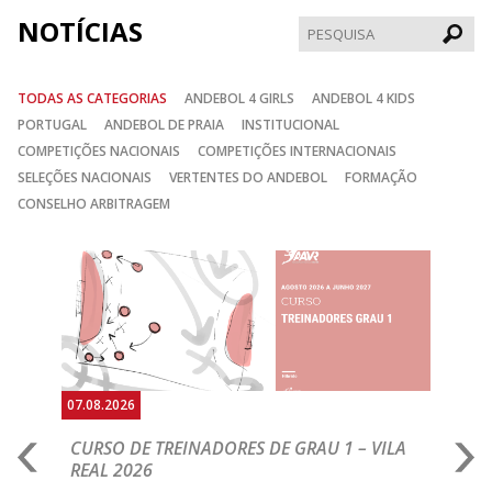
NOTÍCIAS
Pesqui
TODAS AS CATEGORIAS
ANDEBOL 4 GIRLS
ANDEBOL 4 KIDS
PORTUGAL
ANDEBOL DE PRAIA
INSTITUCIONAL
COMPETIÇÕES NACIONAIS
COMPETIÇÕES INTERNACIONAIS
SELEÇÕES NACIONAIS
VERTENTES DO ANDEBOL
FORMAÇÃO
CONSELHO ARBITRAGEM
Anterior
Seguin
07.08.2026
07.
CURSO DE TREINADORES DE GRAU 1 – VILA
M
REAL 2026
N
S