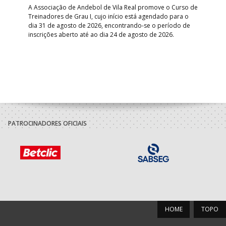
A Associação de Andebol de Vila Real promove o Curso de
Treinadores de Grau I, cujo início está agendado para o
Gol
dia 31 de agosto de 2026, encontrando-se o período de
pont
inscrições aberto até ao dia 24 de agosto de 2026.
desv
foco
PATROCINADORES OFICIAIS
HOME
TOPO