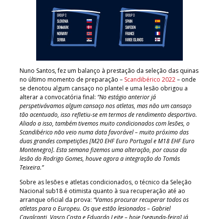
Nuno Santos, fez um balanço à prestação da seleção das quinas
no último momento de preparação –
Scandibérico 2022
– onde
se denotou algum cansaço no plantel e uma lesão obrigou a
alterar a convocatória final:
“No estágio anterior já
perspetivávamos algum cansaço nos atletas, mas não um cansaço
tão acentuado, isso refletiu-se em termos de rendimento desportivo.
Aliado a isso, também tivemos muito condicionados com lesões, o
Scandibérico não veio numa data favorável – muito próximo das
duas grandes competições [M20 EHF Euro Portugal e M18 EHF Euro
Montenegro]. Esta semana fizemos uma alteração, por causa da
lesão do Rodrigo Gomes, houve agora a integração do Tomás
Teixeira.”
Sobre as lesões e atletas condicionados, o técnico da Seleção
Nacional sub18 é otimista quanto à sua recuperação até ao
arranque oficial da prova:
“Vamos procurar recuperar todos os
atletas para o Europeu. Os que estão lesionados – Gabriel
Cavalcanti, Vasco Costa e Eduardo Leite – hoje [segunda-feira] já