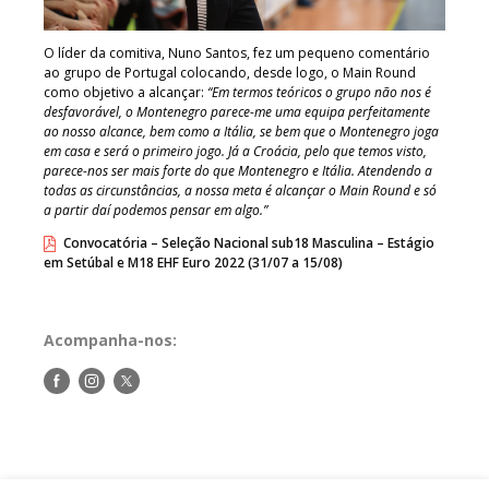
O líder da comitiva, Nuno Santos, fez um pequeno comentário
ao grupo de Portugal colocando, desde logo, o Main Round
como objetivo a alcançar:
“Em termos teóricos o grupo não nos é
desfavorável, o Montenegro parece-me uma equipa perfeitamente
ao nosso alcance, bem como a Itália, se bem que o Montenegro joga
em casa e será o primeiro jogo. Já a Croácia, pelo que temos visto,
parece-nos ser mais forte do que Montenegro e Itália. Atendendo a
todas as circunstâncias, a nossa meta é alcançar o Main Round e só
a partir daí podemos pensar em algo.”
Convocatória – Seleção Nacional sub18 Masculina – Estágio
em Setúbal e M18 EHF Euro 2022 (31/07 a 15/08)
Acompanha-nos:
Siga-
Siga-
Siga-
nos
nos
nos
no
no
no
Facebook
Instagram
Twitter