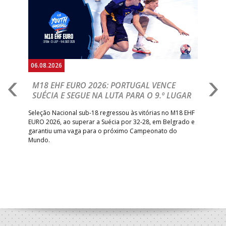
Anterior
Seguin
06.08.2026
05.
M18 EHF EURO 2026: PORTUGAL VENCE
R
SUÉCIA E SEGUE NA LUTA PARA O 9.º LUGAR
R
bre
Seleção Nacional sub-18 regressou às vitórias no M18 EHF
San
EURO 2026, ao superar a Suécia por 32-28, em Belgrado e
Figu
garantiu uma vaga para o próximo Campeonato do
pro
Mundo.
tal