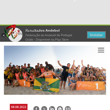
Resultados Andebol
Instalar
Federação de Andebol de Portugal
Grátis - Disponivel na Play Store
08.08.2022
Facebook
Twitter
LinkedIn
WhatsApp
E-