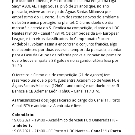
por Manolo Cadenas, e 7º colocado na última edição da Liga
Sacyr ASOBAL. Tiago Sousa, pivô de 21 anos que, no ano
passado, esteve ao serviço do Águas Santas Milaneza por
empréstimo do FC Porto, é um dos rostos novos do emblema
de León e único portugês no plantel. O último duelo do dia
marcará a estreia do SL Benfica na competição, diante do HBC
Nantes (19h00 – Canal 11/BTV). Os campeões da EHF European
League, e terceiros classificados do Campeonato Placard
Andebol 1, voltam assim a encontrar o conjunto francês, algo
que aconteceu por duas vezes na temporada passada, a contar
para a Fase de Grupos da referida prova europeia: no primeiro
duelo houve empate a 33 golos e no segundo, vitória lusa por
31-30.
O terceiro e último dia de competição (21 de agosto) tem
reservado um duelo português entre Académico de Viseu FC e
Águas Santas Milaneza (12h00 – andeboltv) e um duelo entre SL
Benfica e CB Ademar León (16h00 – Canal 11 / BTV).
As transmissões dos jogos ficarão ao cargo do Canal 11, Porto
Canal, BTV e andeboltv. A entrada é livre.
Calendário:
19.08.2021 – 19h00 – Académico de Viseu FC x Onnereds HK –
andeboltv
19.08.2021 – 21h00 – FC Porto x HBC Nantes –
Canal 11 / Porto