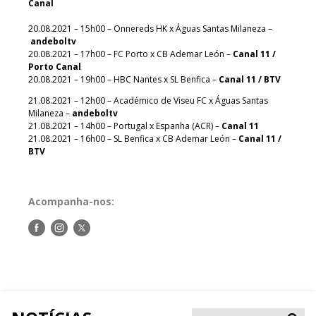
Canal
20.08.2021 – 15h00 – Onnereds HK x Águas Santas Milaneza –
andeboltv
20.08.2021 – 17h00 – FC Porto x CB Ademar León –
Canal 11 /
Porto Canal
20.08.2021 – 19h00 – HBC Nantes x SL Benfica –
Canal 11 / BTV
21.08.2021 – 12h00 – Académico de Viseu FC x Águas Santas
Milaneza –
andeboltv
21.08.2021 – 14h00 – Portugal x Espanha (ACR) –
Canal 11
21.08.2021 – 16h00 – SL Benfica x CB Ademar León –
Canal 11 /
BTV
Acompanha-nos:
Siga-
Siga-
Siga-
nos
nos
nos
no
no
no
Facebook
Instagram
Twitter
Pesqui