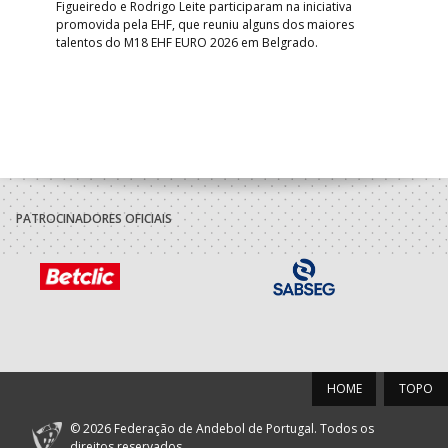
o e
Figueiredo e Rodrigo Leite participaram na iniciativa
quin
promovida pela EHF, que reuniu alguns dos maiores
defr
talentos do M18 EHF EURO 2026 em Belgrado.
com
tra
PATROCINADORES OFICIAIS
HOME
TOPO
© 2026 Federação de Andebol de Portugal. Todos os
direitos reservados.