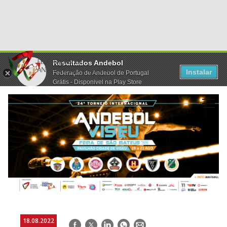
Resultados Andebol
Instalar
Federação de Andebol de Portugal
Grátis - Disponivel na Play Store
18.08.2022
Facebook
Twitter
LinkedIn
WhatsApp
E-