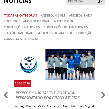
NOTÍCIAS
TODAS AS CATEGORIAS
ANDEBOL 4 GIRLS
ANDEBOL 4 KIDS
PORTUGAL
ANDEBOL DE PRAIA
INSTITUCIONAL
COMPETIÇÕES NACIONAIS
COMPETIÇÕES INTERNACIONAIS
SELEÇÕES NACIONAIS
VERTENTES DO ANDEBOL
FORMAÇÃO
CONSELHO ARBITRAGEM
Anterior
Seguin
05.08.2026
05.
RESPECT YOUR TALENT: PORTUGAL
M
AR
REPRESENTADO POR CINCO ATLETAS
R
 EHF
Santiago Póvoas, Vasco Conceição, Nuno Marques, Miguel
Sele