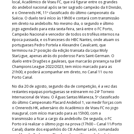
local, Académico de Viseu FC, que irá figurar entre os grandes
do andebol nacional após se ter sagrado campeão da II Divisão,
e o Onnereds HK, 11º classificado do último campeonato da
Suécia. O duelo terá início às 19h00 e contará com transmissão
em direto na andeboltv. No mesmo dia, o segundo e último
jogo agendado para esta sexta-feira, será entre o FC Porto,
Campeão Nacional e vencedor de todos os troféus internos na
época passada, e os franceses do HBC Nantes, onde atuam os
portugueses Pedro Portela e Alexandre Cavalcanti, que
terminou na 2ª posição da edição transata da Liqui Moly
StarLigue, apenas atrás do poderoso Paris Saint-Germain. O
duelo entre Dragões e gauleses, que marcarão presença na EHF
Champions League 2022/2023, tem início marcado para as
21h00, e poderá acompanhar em direto, no Canal 11 ou no
Porto Canal.
No dia 20 de agosto, segundo dia de competição, é a vez das
restantes equipas portuguesas se estrearem no 24º Torneio
Internacional de Viseu. O Águas Santas Milaneza, 5º classificado
do último Campeonato Placard Andebol 1, vai medir forças com
o Onnereds HK, adversário do Académico de Viseu FC no jogo
inaugural, com início marcado para as 15h00, com a
transmissão a ficar a cargo da andeboltv. De seguida, o FC
Porto irá realizar o último jogo na prova (17h00 – Canal 11/Porto
Canal), diante dos espanhóis do CB Ademar León, comandado