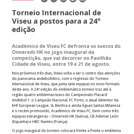
mail
Torneio Internacional de
Viseu a postos para a 24º
edição
Académico de Viseu FC defronta os suecos do
Onnereds HK no jogo inaugural da
competição, que vai decorrer no Pavilhão
Cidade de Viseu, entre 19 e 21 de agosto.
Nos próximos três dias, Viseu volta a ser o centro das atenções
do panorama andebolístico, com o regresso do Torneio
Internacional de Viseu, que junta sete equipas no novo formato
deste ano. A 24ª edição do emblemático torneio traz até à
região quatro emblemas lusos do Campeonato Placard
Andebol 1: o Campeão Nacional, FC Porto, o atual detentor da
EHF European League, SL Benfica e ainda Águas Santas Milaneza
e o recém promovido, Académico de Viseu FC, bem como três
equipas estrangeiras – Onnereds HK (Suécia), CB Ademar León
(Espanha) e HBC Nantes (França).
O jogo inaugural do torneio colocará frente a frente o emblema