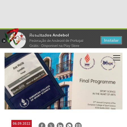
Resultados Andebol
Instalar
Federação de Andebol de Portugal
Grátis - Disponivel na Play Store
06.09.2022
Facebook
Twitter
LinkedIn
WhatsApp
E-