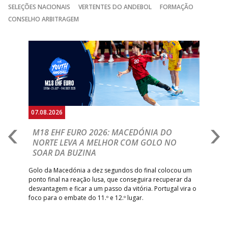
SELEÇÕES NACIONAIS
VERTENTES DO ANDEBOL
FORMAÇÃO
CONSELHO ARBITRAGEM
Anterior
Seguin
07.08.2026
06.
A
M18 EHF EURO 2026: MACEDÓNIA DO
D
NORTE LEVA A MELHOR COM GOLO NO
Com
SOAR DA BUZINA
épo
o de
arra
 o
Golo da Macedónia a dez segundos do final colocou um
de
ponto final na reação lusa, que conseguira recuperar da
desvantagem e ficar a um passo da vitória. Portugal vira o
foco para o embate do 11.º e 12.º lugar.