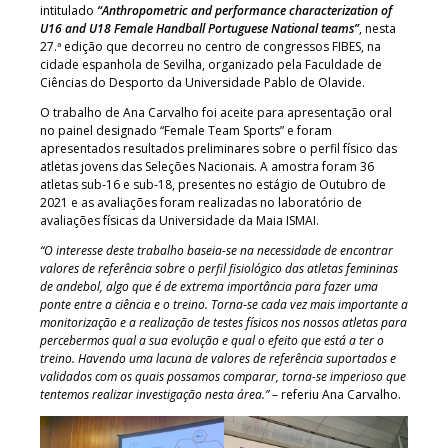
intitulado
“Anthropometric and performance characterization of
U16 and U18 Female Handball Portuguese National teams”
, nesta
27.ª edição que decorreu no centro de congressos FIBES, na
cidade espanhola de Sevilha, organizado pela Faculdade de
Ciências do Desporto da Universidade Pablo de Olavide.
O trabalho de Ana Carvalho foi aceite para apresentação oral
no painel designado “Female Team Sports” e foram
apresentados resultados preliminares sobre o perfil físico das
atletas jovens das Seleções Nacionais. A amostra foram 36
atletas sub-16 e sub-18, presentes no estágio de Outubro de
2021 e as avaliações foram realizadas no laboratório de
avaliações físicas da Universidade da Maia ISMAI.
“O interesse deste trabalho baseia-se na necessidade de encontrar
valores de referência sobre o perfil fisiológico das atletas femininas
de andebol, algo que é de extrema importância para fazer uma
ponte entre a ciência e o treino. Torna-se cada vez mais importante a
monitorização e a realização de testes físicos nos nossos atletas para
percebermos qual a sua evolução e qual o efeito que está a ter o
treino. Havendo uma lacuna de valores de referência suportados e
validados com os quais possamos comparar, torna-se imperioso que
tentemos realizar investigação nesta área.”
– referiu Ana Carvalho.