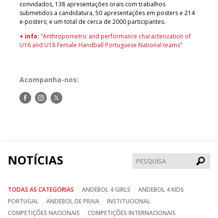
convidados, 138 apresentações orais com trabalhos
submetidos a candidatura, 50 apresentações em posters e 214
e-posters; e um total de cerca de 2000 participantes.
+ info:
“Anthropometric and performance characterization of
U16 and U18 Female Handball Portuguese National teams”
Acompanha-nos:
Siga-
Siga-
Siga-
nos
nos
nos
no
no
no
Facebook
Instagram
Twitter
NOTÍCIAS
Pesqui
TODAS AS CATEGORIAS
ANDEBOL 4 GIRLS
ANDEBOL 4 KIDS
PORTUGAL
ANDEBOL DE PRAIA
INSTITUCIONAL
COMPETIÇÕES NACIONAIS
COMPETIÇÕES INTERNACIONAIS