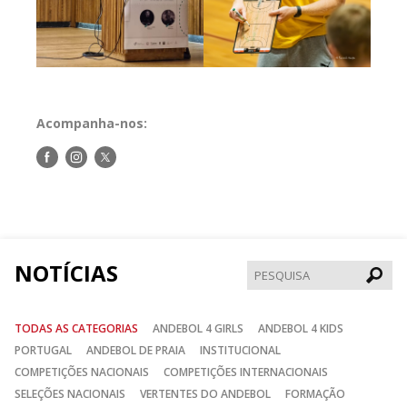
Acompanha-nos:
Siga-
Siga-
Siga-
nos
nos
nos
no
no
no
Facebook
Instagram
Twitter
NOTÍCIAS
Pesqui
TODAS AS CATEGORIAS
ANDEBOL 4 GIRLS
ANDEBOL 4 KIDS
PORTUGAL
ANDEBOL DE PRAIA
INSTITUCIONAL
COMPETIÇÕES NACIONAIS
COMPETIÇÕES INTERNACIONAIS
SELEÇÕES NACIONAIS
VERTENTES DO ANDEBOL
FORMAÇÃO