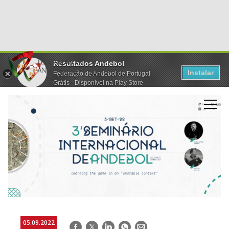
Resultados Andebol
Instalar
Federação de Andebol de Portugal
Grátis - Disponivel na Play Store
05.09.2022
Facebook
Twitter
LinkedIn
WhatsApp
E-