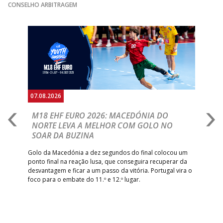
CONSELHO ARBITRAGEM
Anterior
Seguin
07.08.2026
06.
A
M18 EHF EURO 2026: MACEDÓNIA DO
D
NORTE LEVA A MELHOR COM GOLO NO
Com
SOAR DA BUZINA
épo
o de
arra
 o
Golo da Macedónia a dez segundos do final colocou um
de
ponto final na reação lusa, que conseguira recuperar da
desvantagem e ficar a um passo da vitória. Portugal vira o
foco para o embate do 11.º e 12.º lugar.