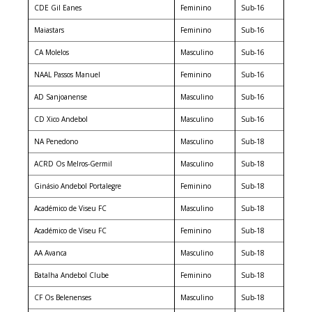
CDE Gil Eanes
Feminino
Sub-16
Maiastars
Feminino
Sub-16
CA Molelos
Masculino
Sub-16
NAAL Passos Manuel
Feminino
Sub-16
AD Sanjoanense
Masculino
Sub-16
CD Xico Andebol
Masculino
Sub-16
NA Penedono
Masculino
Sub-18
ACRD Os Melros-Germil
Masculino
Sub-18
Ginásio Andebol Portalegre
Feminino
Sub-18
Académico de Viseu FC
Masculino
Sub-18
Académico de Viseu FC
Feminino
Sub-18
AA Avanca
Masculino
Sub-18
Batalha Andebol Clube
Feminino
Sub-18
CF Os Belenenses
Masculino
Sub-18