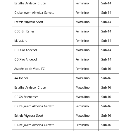
Batalha Andebol Clube
Feminino
Sub-14
Clube Jovem Almeida Garrett
Feminino
Sub-14
Estrela Vigorosa Sport
Masculino
Sub-14
CDE Gil Eanes
Feminino
Sub-14
Maiastars
Feminino
Sub-14
CD Xico Andebol
Masculino
Sub-14
CD Xico Andebol
Feminino
Sub-14
Académico de Viseu FC
Feminino
Sub-16
AA Avanca
Masculino
Sub-16
Batalha Andebol Clube
Masculino
Sub-16
CF Os Belenenses
Masculino
Sub-16
Clube Jovem Almeida Garrett
Feminino
Sub-16
Estrela Vigorosa Sport
Masculino
Sub-16
Clube Jovem Almeida Garrett
Feminino
Sub-16