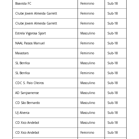
Boavista FC
Feminino
Sub-18
Clube Jovem Almeida Garrett
Feminino
Sub-18
Clube Jovem Almeida Garrett
Feminino
Sub-18
Estrela Vigorosa Sport
Masculino
Sub-18
NAAL Passos Manuel
Feminino
Sub-18
Maiastars
Feminino
Sub-18
SL Benfica
Masculino
Sub-18
SL Benfica
Feminino
Sub-18
CDC S. Paio Oleiros
Masculino
Sub-18
AD Sanjoanense
Masculino
Sub-18
CD São Bernardo
Masculino
Sub-18
UJ Alverca
Masculino
Sub-18
CD Xico Andebol
Masculino
Sub-18
CD Xico Andebol
Feminino
Sub-18