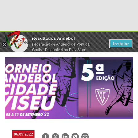
Resultados Andebol
Instalar
Federação de Andebol de Portugal
Grátis - Disponivel na Play Store
06.09.2022
Facebook
Twitter
LinkedIn
WhatsApp
E-