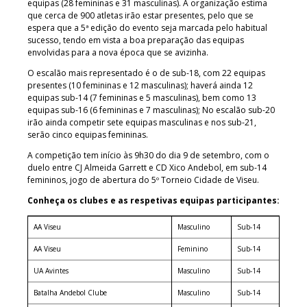
equipas (28 femininas e 31 masculinas). A organização estima
que cerca de 900 atletas irão estar presentes, pelo que se
espera que a 5ª edição do evento seja marcada pelo habitual
sucesso, tendo em vista a boa preparação das equipas
envolvidas para a nova época que se avizinha.
O escalão mais representado é o de sub-18, com 22 equipas
presentes (10 femininas e 12 masculinas); haverá ainda 12
equipas sub-14 (7 femininas e 5 masculinas), bem como 13
equipas sub-16 (6 femininas e 7 masculinas); No escalão sub-20
irão ainda competir sete equipas masculinas e nos sub-21,
serão cinco equipas femininas.
A competição tem início às 9h30 do dia 9 de setembro, com o
duelo entre CJ Almeida Garrett e CD Xico Andebol, em sub-14
femininos, jogo de abertura do 5º Torneio Cidade de Viseu.
Conheça os clubes e as respetivas equipas participantes:
AA Viseu
Masculino
Sub-14
AA Viseu
Feminino
Sub-14
UA Avintes
Masculino
Sub-14
Batalha Andebol Clube
Masculino
Sub-14