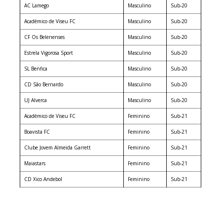
AC Lamego
Masculino
Sub-20
Académico de Viseu FC
Masculino
Sub-20
CF Os Belenenses
Masculino
Sub-20
Estrela Vigorosa Sport
Masculino
Sub-20
SL Benfica
Masculino
Sub-20
CD São Bernardo
Masculino
Sub-20
UJ Alverca
Masculino
Sub-20
Académico de Viseu FC
Feminino
Sub-21
Boavista FC
Feminino
Sub-21
Clube Jovem Almeida Garrett
Feminino
Sub-21
Maiastars
Feminino
Sub-21
CD Xico Andebol
Feminino
Sub-21