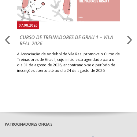
07.08.2026
07.
CURSO DE TREINADORES DE GRAU 1 – VILA
M
REAL 2026
N
S
A Associação de Andebol de Vila Real promove o Curso de
Treinadores de Grau I, cujo início está agendado para o
Gol
dia 31 de agosto de 2026, encontrando-se o período de
pont
inscrições aberto até ao dia 24 de agosto de 2026.
desv
foco
PATROCINADORES OFICIAIS