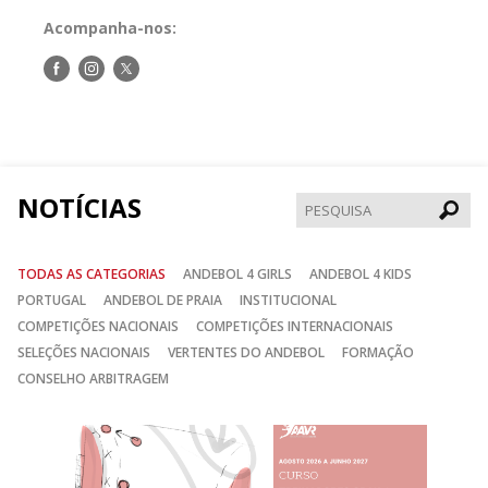
Acompanha-nos:
Siga-
Siga-
Siga-
nos
nos
nos
no
no
no
Facebook
Instagram
Twitter
NOTÍCIAS
Pesqui
TODAS AS CATEGORIAS
ANDEBOL 4 GIRLS
ANDEBOL 4 KIDS
PORTUGAL
ANDEBOL DE PRAIA
INSTITUCIONAL
COMPETIÇÕES NACIONAIS
COMPETIÇÕES INTERNACIONAIS
SELEÇÕES NACIONAIS
VERTENTES DO ANDEBOL
FORMAÇÃO
CONSELHO ARBITRAGEM
Anterior
Seguin