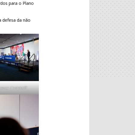
rdos para o Plano
a defesa da não
var / kolektiff