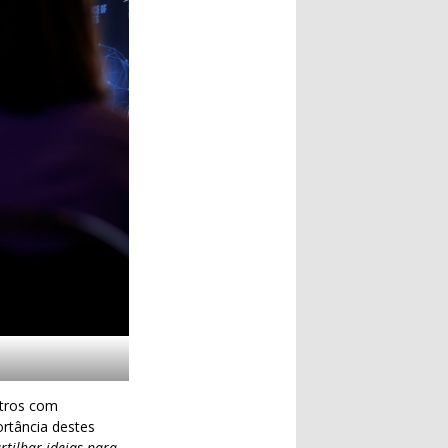
ntros com
rtância destes
tilhar ideias para