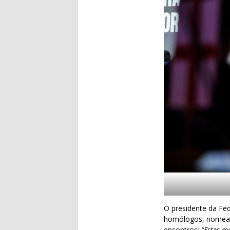
O presidente da Fed
homólogos, nomeada
encontros:
“Estes m