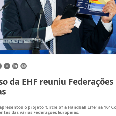
acebook
Twitter
LinkedIn
E-
mail
so da EHF reuniu Federações
as
presentou o projeto ‘Circle of a Handball Life’ na 16ª 
entes das várias Federações Europeias.