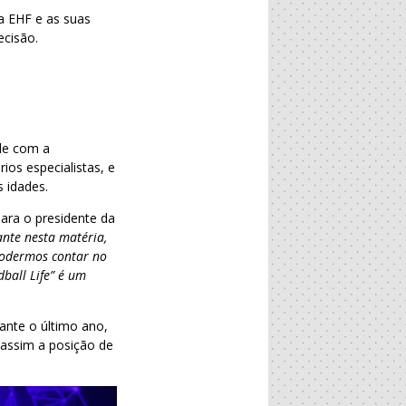
 a EHF e as suas
ecisão.
de com a
ios especialistas, e
 idades.
ara o presidente da
nte nesta matéria,
 podermos contar no
ball Life” é um
ante o último ano,
 assim a posição de