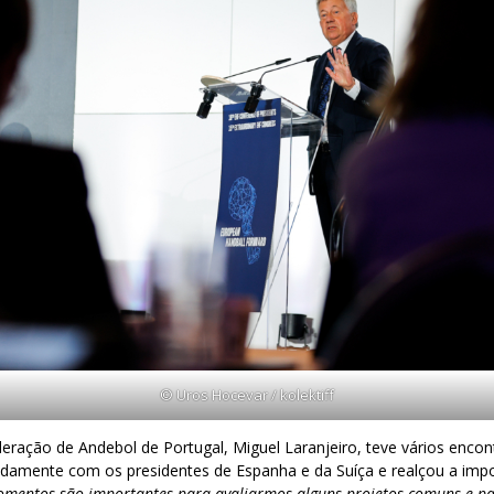
© Uros Hocevar / kolektiff
eração de Andebol de Portugal, Miguel Laranjeiro, teve vários enco
mente com os presidentes de Espanha e da Suíça e realçou a impo
omentos são importantes para avaliarmos alguns projetos comuns e par