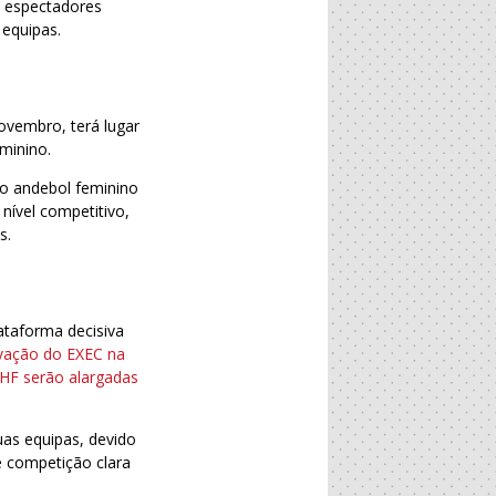
 espectadores
 equipas.
vembro, terá lugar
minino.
do andebol feminino
nível competitivo,
s.
ataforma decisiva
vação do EXEC na
EHF serão alargadas
uas equipas, devido
 competição clara