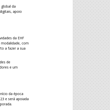
 global da
igitais, apoio
ividades da EHF
a modalidade, com
to a fazer a sua
ades de
adores e um
início da época
23 e será apoiada
mporada.