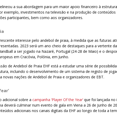
elineou a sua abordagem para um maior apoio financeiro à estrutura
r exemplo, investimentos na televisão e na produção de conteúdos d
ções participantes, bem como aos organizadores.
ia
rescente interesse pelo andebol de praia, à medida que as futuras at
resentadas. 2023 será um ano cheio de destaques para a vertente d
ndball a ser jogado na Nazaré, Portugal (24-28 de Maio) e o despor
uropeus em Cracóvia, Polónia, em Junho.
são de Andebol de Praia EHF está a estudar uma série de possibilid
futura, incluindo o desenvolvimento de um sistema de registo de jog
a novas nações de Andebol de Praia e organizadores de EBT.
Year’
o adicional sobre a
campanha ‘Player Of the Year’
que foi lançada no 
a deverá culminar num evento de gala em Viena a 26 de Junho de 20
nteúdos adicionais nos canais digitais da EHF ao longo de toda a te