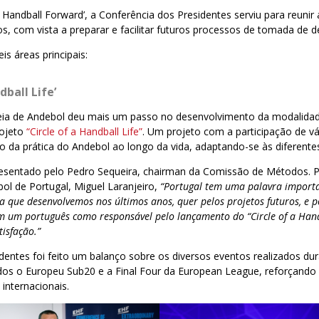
n Handball Forward’, a Conferência dos Presidentes serviu para reunir
 com vista a preparar e facilitar futuros processos de tomada de d
s áreas principais:
dball Life’
eia de Andebol deu mais um passo no desenvolvimento da modalida
rojeto
“Circle of a Handball Life”
. Um projeto com a participação de vár
 da prática do Andebol ao longo da vida, adaptando-se às diferentes
presentado pelo Pedro Sequeira, chairman da Comissão de Métodos. P
ol de Portugal, Miguel Laranjeiro,
“Portugal tem uma palavra importa
ia que desenvolvemos nos últimos anos, quer pelos projetos futuros, e
m um português como responsável pelo lançamento do “Circle of a Hand
isfação.”
dentes foi feito um balanço sobre os diversos eventos realizados dur
dos o Europeu Sub20 e a Final Four da European League, reforçando
 internacionais.