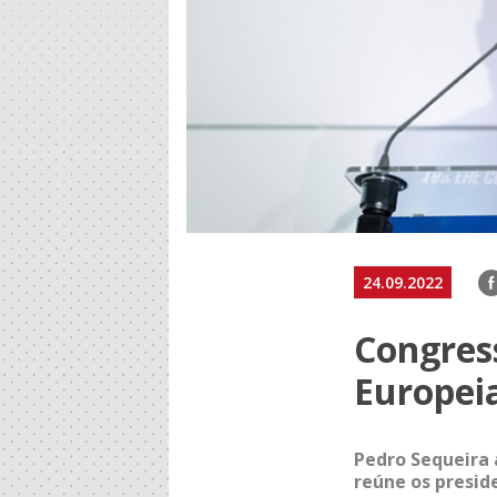
F
24.09.2022
Congres
Europei
Pedro Sequeira a
reúne os presid