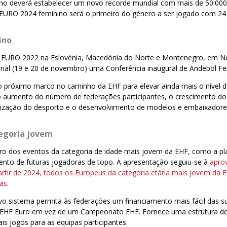
o deverá estabelecer um novo recorde mundial com mais de 50.000
 EURO 2024 feminino será o primeiro do género a ser jogado com 24
ino
 EURO 2022 na Eslovénia, Macedónia do Norte e Montenegro, em No
inal (19 e 20 de novembro) uma Conferência inaugural de Andebol Fe
 o próximo marco no caminho da EHF para elevar ainda mais o nível 
o aumento do número de federações participantes, o crescimento do 
alização do desporto e o desenvolvimento de modelos e embaixadore
tegoria jovem
uro dos eventos da categoria de idade mais jovem da EHF, como a pl
ento de futuras jogadoras de topo. A apresentação seguiu-se à
apro
partir de 2024, todos os Europeus da categoria etária mais jovem da 
pas
.
vo sistema permita às federações um financiamento mais fácil das s
 EHF Euro em vez de um Campeonato EHF. Fornece uma estrutura de
s jogos para as equipas participantes.