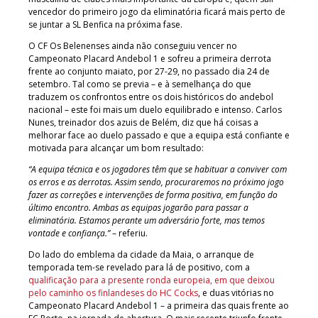
vencedor do primeiro jogo da eliminatória ficará mais perto de
se juntar a SL Benfica na próxima fase.
O CF Os Belenenses ainda não conseguiu vencer no
Campeonato Placard Andebol 1 e sofreu a primeira derrota
frente ao conjunto maiato, por 27-29, no passado dia 24 de
setembro. Tal como se previa – e à semelhança do que
traduzem os confrontos entre os dois históricos do andebol
nacional – este foi mais um duelo equilibrado e intenso. Carlos
Nunes, treinador dos azuis de Belém, diz que há coisas a
melhorar face ao duelo passado e que a equipa está confiante e
motivada para alcançar um bom resultado:
“A equipa técnica e os jogadores têm que se habituar a conviver com
os erros e as derrotas. Assim sendo, procuraremos no próximo jogo
fazer as correções e intervenções de forma positiva, em função do
último encontro. Ambas as equipas jogarão para passar a
eliminatória. Estamos perante um adversário forte, mas temos
vontade e confiança.”
– referiu.
Do lado do emblema da cidade da Maia, o arranque de
temporada tem-se revelado para lá de positivo, com a
qualificação para a presente ronda europeia, em que deixou
pelo caminho os finlandeses do HC Cocks
, e duas vitórias no
Campeonato Placard Andebol 1 – a primeira das quais frente ao