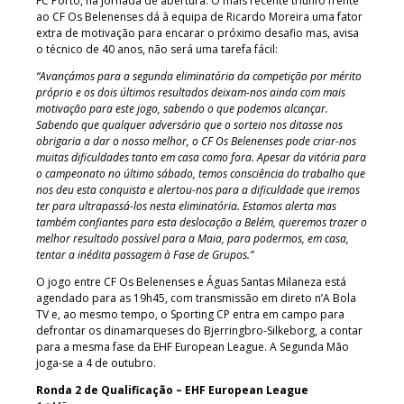
FC Porto, na jornada de abertura. O mais recente triunfo frente
ao CF Os Belenenses dá à equipa de Ricardo Moreira uma fator
extra de motivação para encarar o próximo desafio mas, avisa
o técnico de 40 anos, não será uma tarefa fácil:
“Avançámos para a segunda eliminatória da competição por mérito
próprio e os dois últimos resultados deixam-nos ainda com mais
motivação para este jogo, sabendo o que podemos alcançar.
Sabendo que qualquer adversário que o sorteio nos ditasse nos
obrigaria a dar o nosso melhor, o CF Os Belenenses pode criar-nos
muitas dificuldades tanto em casa como fora. Apesar da vitória para
o campeonato no último sábado, temos consciência do trabalho que
nos deu esta conquista e alertou-nos para a dificuldade que iremos
ter para ultrapassá-los nesta eliminatória. Estamos alerta mas
também confiantes para esta deslocação a Belém, queremos trazer o
melhor resultado possível para a Maia, para podermos, em casa,
tentar a inédita passagem à Fase de Grupos.”
O jogo entre CF Os Belenenses e Águas Santas Milaneza está
agendado para as 19h45, com transmissão em direto n’A Bola
TV e, ao mesmo tempo, o Sporting CP entra em campo para
defrontar os dinamarqueses do Bjerringbro-Silkeborg, a contar
para a mesma fase da EHF European League. A Segunda Mão
joga-se a 4 de outubro.
Ronda 2 de Qualificação – EHF European League