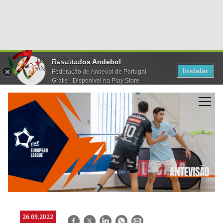
Resultados Andebol
Instalar
Federação de Andebol de Portugal
Grátis - Disponivel na Play Store
26.09.2022
Facebook
Twitter
LinkedIn
WhatsApp
E-