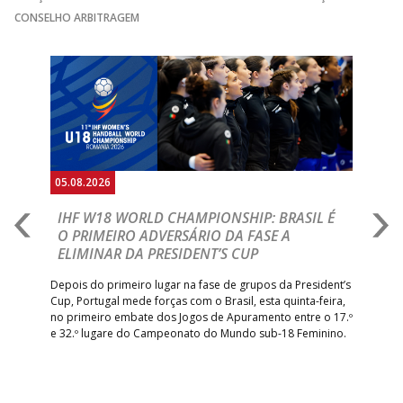
CONSELHO ARBITRAGEM
Anterior
Seguin
05.08.2026
05.
A
IHF W18 WORLD CHAMPIONSHIP: BRASIL É
I
IA
O PRIMEIRO ADVERSÁRIO DA FASE A
V
ELIMINAR DA PRESIDENT’S CUP
I
R
Depois do primeiro lugar na fase de grupos da President’s
Cup, Portugal mede forças com o Brasil, esta quinta-feira,
Tre
–
no primeiro embate dos Jogos de Apuramento entre o 17.º
inte
e 32.º lugare do Campeonato do Mundo sub-18 Feminino.
con
Pite