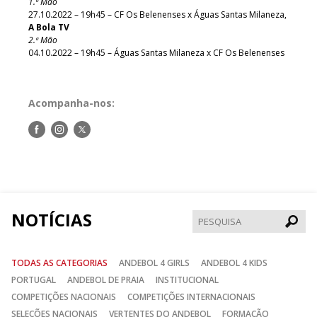
1.ª Mão
27.10.2022 – 19h45 – CF Os Belenenses x Águas Santas Milaneza,
A Bola TV
2.ª Mão
04.10.2022 – 19h45 – Águas Santas Milaneza x CF Os Belenenses
Acompanha-nos:
Siga-
Siga-
Siga-
nos
nos
nos
no
no
no
Facebook
Instagram
Twitter
NOTÍCIAS
Pesqui
TODAS AS CATEGORIAS
ANDEBOL 4 GIRLS
ANDEBOL 4 KIDS
PORTUGAL
ANDEBOL DE PRAIA
INSTITUCIONAL
COMPETIÇÕES NACIONAIS
COMPETIÇÕES INTERNACIONAIS
SELEÇÕES NACIONAIS
VERTENTES DO ANDEBOL
FORMAÇÃO