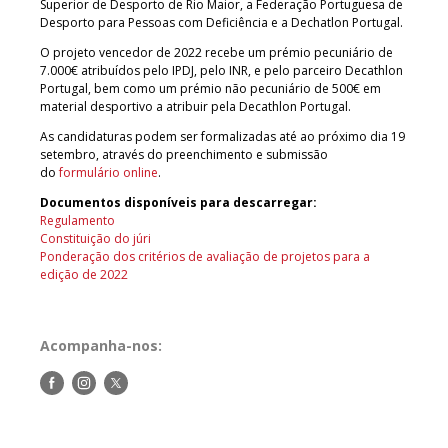
Superior de Desporto de Rio Maior, a Federação Portuguesa de
Desporto para Pessoas com Deficiência e a Dechatlon Portugal.
O projeto vencedor de 2022 recebe um prémio pecuniário de
7.000€ atribuídos pelo IPDJ, pelo INR, e pelo parceiro Decathlon
Portugal, bem como um prémio não pecuniário de 500€ em
material desportivo a atribuir pela Decathlon Portugal.
As candidaturas podem ser formalizadas até ao próximo dia 19
setembro, através do preenchimento e submissão
do
formulário online
.
Documentos disponíveis para descarregar:
Regulamento
Constituição do júri
Ponderação dos critérios de avaliação de projetos para a
edição de 2022
Acompanha-nos:
Siga-
Siga-
Siga-
nos
nos
nos
no
no
no