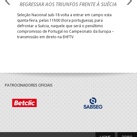
REGRESSAR AOS TRIUNFOS FRENTE À SUÉCIA
O
E
uel
Seleção Nacional sub-18 volta a entrar em campo esta
quinta-feira, pelas 11h00 (hora portuguesa), para
Depo
defrontar a Suécia, naquele que será o penúltimo
Cup,
compromisso de Portugal no Campeonato da Europa –
no 
transmissão em direto na EHFTV.
e 3
PATROCINADORES OFICIAIS