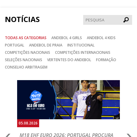
Facebook
Instagram
Twitter
NOTÍCIAS
Pesqui
TODAS AS CATEGORIAS
ANDEBOL 4 GIRLS
ANDEBOL 4 KIDS
PORTUGAL
ANDEBOL DE PRAIA
INSTITUCIONAL
COMPETIÇÕES NACIONAIS
COMPETIÇÕES INTERNACIONAIS
SELEÇÕES NACIONAIS
VERTENTES DO ANDEBOL
FORMAÇÃO
CONSELHO ARBITRAGEM
Anterior
Seguin
05.08.2026
05.
M18 EHF EURO 2026: PORTUGAL PROCURA
I