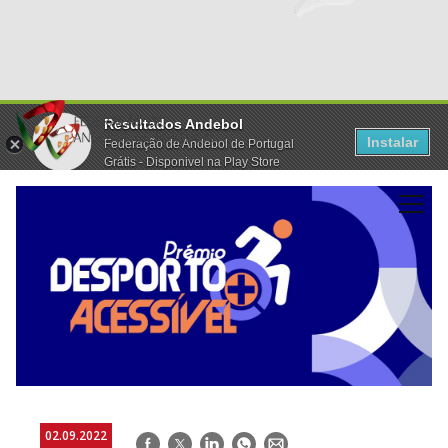
Resultados Andebol
Instalar
Federação de Andebol de Portugal
Grátis - Disponivel na Play Store
02.09.2022
Facebook
Twitter
LinkedIn
WhatsApp
E-