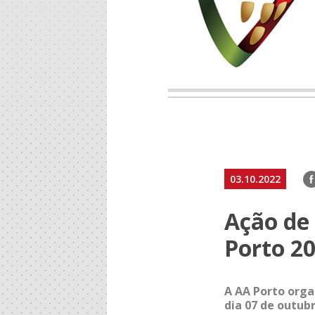
F
03.10.2022
Ação de
Porto 2
A AA Porto orga
dia 07 de outubr