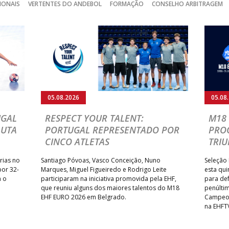
IONAIS
VERTENTES DO ANDEBOL
FORMAÇÃO
CONSELHO ARBITRAGEM
05.08.2026
05.08
UGAL
RESPECT YOUR TALENT:
M18 
LUTA
PORTUGAL REPRESENTADO POR
PRO
CINCO ATLETAS
TRIU
rias no
Santiago Póvoas, Vasco Conceição, Nuno
Seleção 
por 32-
Marques, Miguel Figueiredo e Rodrigo Leite
esta qui
a o
participaram na iniciativa promovida pela EHF,
para def
que reuniu alguns dos maiores talentos do M18
penúlti
EHF EURO 2026 em Belgrado.
Campeon
na EHFT