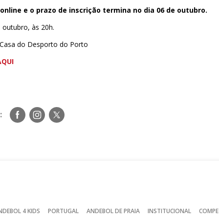
 online e o prazo de inscrição termina no dia 06 de outubro.
 outubro, às 20h.
a Casa do Desporto do Porto
AQUI
Siga-
Siga-
Siga-
:
nos
nos
nos
no
no
no
Facebook
Instagram
Twitter
NDEBOL 4 KIDS
PORTUGAL
ANDEBOL DE PRAIA
INSTITUCIONAL
COMPE