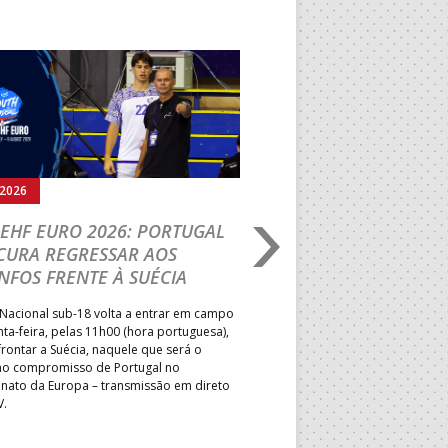
Seguinte
.2026
05.08.2026
EHF EURO 2026: PORTUGAL
IHF W18 WORLD CH
CURA REGRESSAR AOS
BRASIL É O PRIMEIR
NFOS FRENTE À SUÉCIA
ADVERSÁRIO DA FAS
ELIMINAR DA PRESI
Nacional sub-18 volta a entrar em campo
nta-feira, pelas 11h00 (hora portuguesa),
Depois do primeiro lugar na f
rontar a Suécia, naquele que será o
President’s Cup, Portugal med
mo compromisso de Portugal no
Brasil, esta quinta-feira, no p
ato da Europa – transmissão em direto
Jogos de Apuramento entre o 17
V.
Campeonato do Mundo sub-18