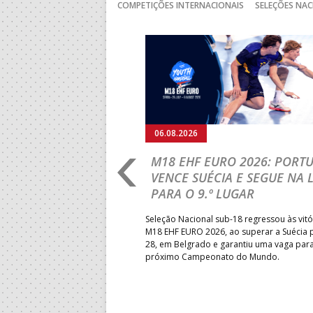
COMPETIÇÕES INTERNACIONAIS
SELEÇÕES NAC
Anterior
06.08.2026
RLD CHAMPIONSHIP:
M18 EHF EURO 2026: PORT
IA PARA A EQUIPA
VENCE SUÉCIA E SEGUE NA 
PARA O 9.º LUGAR
obre o Brasil, em Ramnicu
Seleção Nacional sub-18 regressou às vitó
e de apuramento dos lugares 17
M18 EHF EURO 2026, ao superar a Suécia 
fo confortável das jogadoras
28, em Belgrado e garantiu uma vaga par
próximo Campeonato do Mundo.