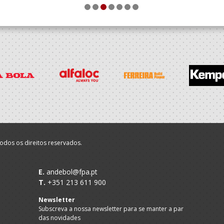
1
2
3
4
5
6
7
odos os direitos reservados.
E.
andebol@fpa.pt
T.
+351 213 611 900
Newsletter
Subscreva a nossa newsletter para se manter a par
das novidades