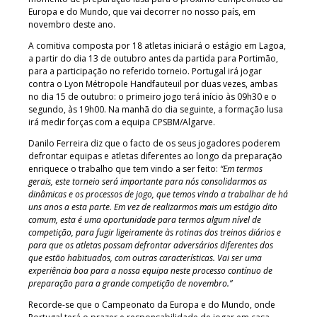
Europa e do Mundo, que vai decorrer no nosso país, em
novembro deste ano.
A comitiva composta por 18 atletas iniciará o estágio em Lagoa,
a partir do dia 13 de outubro antes da partida para Portimão,
para a participação no referido torneio. Portugal irá jogar
contra o Lyon Métropole Handfauteuil por duas vezes, ambas
no dia 15 de outubro: o primeiro jogo terá início às 09h30 e o
segundo, às 19h00. Na manhã do dia seguinte, a formação lusa
irá medir forças com a equipa CPSBM/Algarve.
Danilo Ferreira diz que o facto de os seus jogadores poderem
defrontar equipas e atletas diferentes ao longo da preparação
enriquece o trabalho que tem vindo a ser feito:
“Em termos
gerais, este torneio será importante para nós consolidarmos as
dinâmicas e os processos de jogo, que temos vindo a trabalhar de há
uns anos a esta parte. Em vez de realizarmos mais um estágio dito
comum, esta é uma oportunidade para termos algum nível de
competição, para fugir ligeiramente às rotinas dos treinos diários e
para que os atletas possam defrontar adversários diferentes dos
que estão habituados, com outras características. Vai ser uma
experiência boa para a nossa equipa neste processo contínuo de
preparação para a grande competição de novembro.”
Recorde-se que o Campeonato da Europa e do Mundo, onde