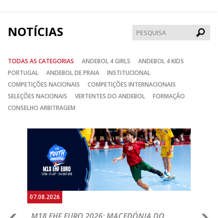
Facebook
Instagram
Twitter
NOTÍCIAS
Pesqui
TODAS AS CATEGORIAS
ANDEBOL 4 GIRLS
ANDEBOL 4 KIDS
PORTUGAL
ANDEBOL DE PRAIA
INSTITUCIONAL
COMPETIÇÕES NACIONAIS
COMPETIÇÕES INTERNACIONAIS
SELEÇÕES NACIONAIS
VERTENTES DO ANDEBOL
FORMAÇÃO
CONSELHO ARBITRAGEM
Anterior
Seguin
07.08.2026
06.
A
M18 EHF EURO 2026: MACEDÓNIA DO
D