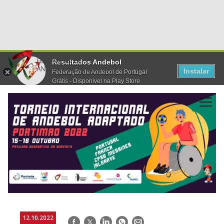
Resultados Andebol
Instalar
Federação de Andebol de Portugal
Grátis - Disponivel na Play Store
12.10.2022
Facebook
Twitter
LinkedIn
WhatsApp
E-