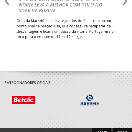
NORTE LEVA A MELHOR COM GOLO NO
Com
SOAR DA BUZINA
épo
o de
arra
 o
Golo da Macedónia a dez segundos do final colocou um
de
ponto final na reação lusa, que conseguira recuperar da
desvantagem e ficar a um passo da vitória. Portugal vira o
foco para o embate do 11.º e 12.º lugar.
PATROCINADORES OFICIAIS