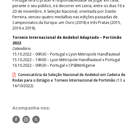
Portugal terá o prazer e responsabilidade de jogar em casa,
perante o seu público, irá decorrer em Leiria, entre os dias 16 e
20 de novembro. A Seleção Nacional, orientada por Danilo
Ferreira, venceu quatro medalhas nas edições passadas de
Campeonatos da Europa: um Ouro (2018) e três Pratas (2015,
2016 e 2019).
Torneio Internacional de Andebol Adaptado – Portimão
2022
Calendário
15.10.2022 – 09h30 – Portugal x Lyon Métropole Handfauteuil
15.10.2022 – 19h00 – Lyon Métropole Handfauteuil x Portugal
16.10.2022 – 09h30 – Portugal x CPSBM/Algarve
Convocatória da Seleção Nacional de Andebol em Cadeira de
Rodas para o Estágio e Torneio Internacional de Portimão
(13 a
16/10/2022)
Acompanha-nos:
Siga-
Siga-
Siga-
nos
nos
nos
no
no
no