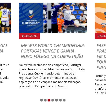
02.08.2026
L DE ANDEBOL DE
PORTUGAL BEACH HANDBA
 – OS TIGRES CELEBRA
TOUR: VRT/LEMAR CONQUI
UPLA E QUATRO
TÍTULO INÉDITO EM ESPIN
ARANTEM LUGAR NO
Formação de Leiria superou o GRD Leça
shoot-out e sagrou-se Campeã Nacional
primeira vez; Associação Desportiva AD
ho conquistou os títulos
primeiro desaire mas manteve o primeir
16 e sub-18 femininos;
no quadro feminino, num dia que definiu
rtiva OSN e VRT/Causa Feito
descidas e as vagas para o PBHT 2027.
uadros masculinos; GR Amigos
eri BH, AD IA Sports e Padroense
am o direito desportivo de
1
2
3
4
5
6
7
tugal Beach Handball Tour 2027.