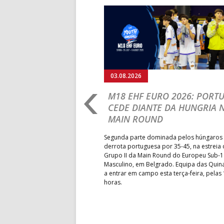
Anterior
03.08.2026
02.08.2026
IHF W18 WORLD CHAMPIONSHIP:
FASE FINA
PORTUGAL VENCE E GANHA
PRAIA: EFE
NOVO FÔLEGO NA COMPETIÇÃO
EM DOSE D
EQUIPAS G
Na estreia nesta fase da competição, Portugal
PBHT 2027
mediu forças com o Uzbequistão, no Grupo II da
President’s Cup, entrando determinado a
Formação de Espin
regressar às vitórias e a manter intactas as
nacionais de sub-
aspirações de alcançar a melhor classificação
Associação Despo
possível no Campeonato do Mundo.
triunfaram nos q
da Paz, AFC/Alvin
FC – AP assegurar
participar no Por