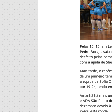
Pelas 15h15, em Le
Pedro Borges saiu p
desfeito pelas com
com a ajuda de She
Mais tarde, o recé
de um primeiro tem
a equipa de Sofia O
por 19-24, tendo e
Amanhã há mais um 
e ADA São Pedro do
dezembro devido à 
jogou esta ronda.