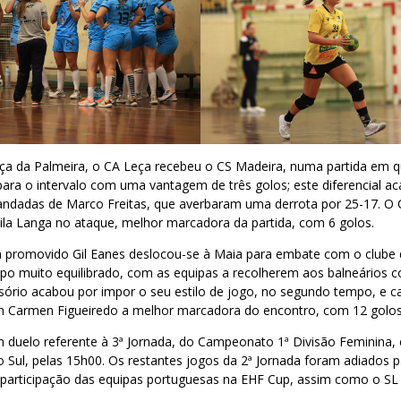
ça da Palmeira, o CA Leça recebeu o CS Madeira, numa partida em 
ara o intervalo com uma vantagem de três golos; este diferencial a
andadas de Marco Freitas, que averbaram uma derrota por 25-17. O
ila Langa no ataque, melhor marcadora da partida, com 6 golos.
m promovido Gil Eanes deslocou-se à Maia para embate com o clube 
po muito equilibrado, com as equipas a recolherem aos balneários c
sório acabou por impor o seu estilo de jogo, no segundo tempo, e c
m Carmen Figueiredo a melhor marcadora do encontro, com 12 golos
duelo referente à 3ª Jornada, do Campeonato 1ª Divisão Feminina, 
 Sul, pelas 15h00. Os restantes jogos da 2ª Jornada foram adiados
participação das equipas portuguesas na EHF Cup, assim como o SL 