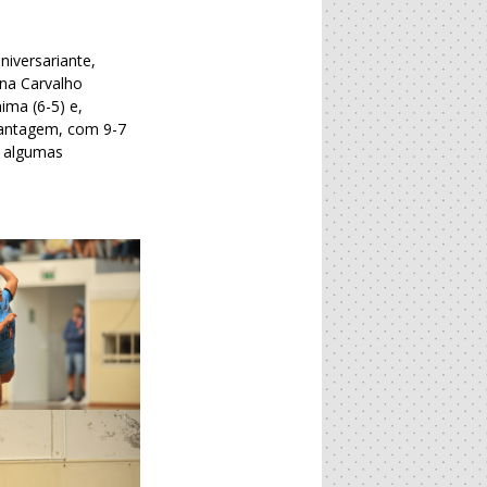
iversariante,
Ana Carvalho
ma (6-5) e,
 vantagem, com 9-7
e algumas