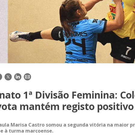
acebook
Twitter
LinkedIn
E-
mail
ato 1ª Divisão Feminina: Col
yota mantém registo positivo
ula Marisa Castro somou a segunda vitória na maior pr
te à turma marcoense.