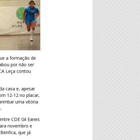
que a formação de
cabou por não ser
 CA Leça contou
da casa e, apesar
om 12-12 no placar,
arimbar uma vitória
.
entre CDE Gil Eanes
 para novembro e
Benfica, que já