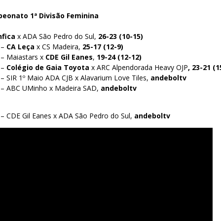
peonato 1ª Divisão Feminina
nfica
x ADA São Pedro do Sul,
26-23 (10-15)
 –
CA Leça
x CS Madeira,
25-17 (12-9)
 – Maiastars x
CDE Gil Eanes
,
19-24 (12-12)
 –
Colégio de Gaia Toyota
x ARC Alpendorada Heavy OJP
, 23-21 (1
 – SIR 1º Maio ADA CJB x Alavarium Love Tiles,
andeboltv
0 – ABC UMinho x Madeira SAD,
andeboltv
 – CDE Gil Eanes x ADA São Pedro do Sul,
andeboltv