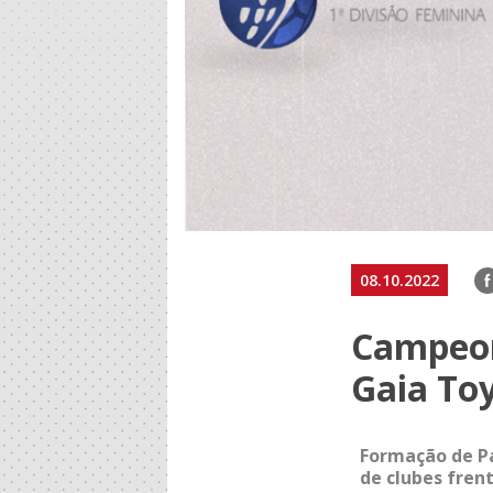
F
08.10.2022
Campeon
Gaia To
Formação de Pa
de clubes fren