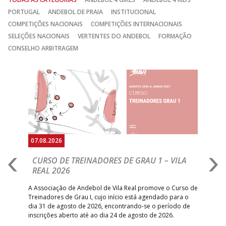
PORTUGAL
ANDEBOL DE PRAIA
INSTITUCIONAL
COMPETIÇÕES NACIONAIS
COMPETIÇÕES INTERNACIONAIS
SELEÇÕES NACIONAIS
VERTENTES DO ANDEBOL
FORMAÇÃO
CONSELHO ARBITRAGEM
Anterior
Seguin
07.08.2026
07.
CURSO DE TREINADORES DE GRAU 1 – VILA
M
REAL 2026
N
S
A Associação de Andebol de Vila Real promove o Curso de
Treinadores de Grau I, cujo início está agendado para o
Gol
dia 31 de agosto de 2026, encontrando-se o período de
pont
inscrições aberto até ao dia 24 de agosto de 2026.
desv
foco