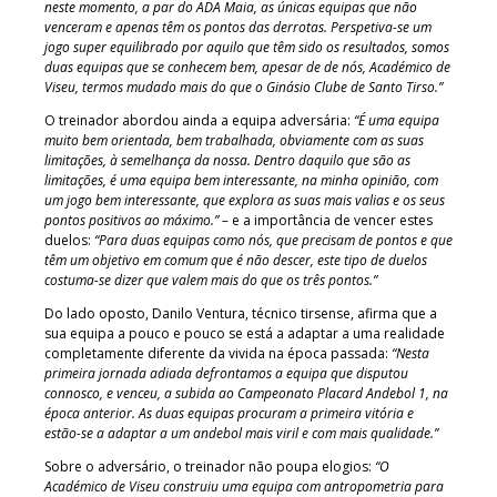
neste momento, a par do ADA Maia, as únicas equipas que não
venceram e apenas têm os pontos das derrotas. Perspetiva-se um
jogo super equilibrado por aquilo que têm sido os resultados, somos
duas equipas que se conhecem bem, apesar de de nós, Académico de
Viseu, termos mudado mais do que o Ginásio Clube de Santo Tirso.”
O treinador abordou ainda a equipa adversária:
“É uma equipa
muito bem orientada, bem trabalhada, obviamente com as suas
limitações, à semelhança da nossa. Dentro daquilo que são as
limitações, é uma equipa bem interessante, na minha opinião, com
um jogo bem interessante, que explora as suas mais valias e os seus
pontos positivos ao máximo.” –
e a importância de vencer estes
duelos:
“Para duas equipas como nós, que precisam de pontos e que
têm um objetivo em comum que é não descer, este tipo de duelos
costuma-se dizer que valem mais do que os três pontos.”
Do lado oposto, Danilo Ventura, técnico tirsense, afirma que a
sua equipa a pouco e pouco se está a adaptar a uma realidade
completamente diferente da vivida na época passada:
“Nesta
primeira jornada adiada defrontamos a equipa que disputou
connosco, e venceu, a subida ao Campeonato Placard Andebol 1, na
época anterior. As duas equipas procuram a primeira vitória e
estão-se a adaptar a um andebol mais viril e com mais qualidade.”
Sobre o adversário, o treinador não poupa elogios:
“O
Académico de Viseu construiu uma equipa com antropometria para