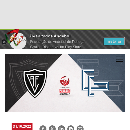
Resultados Andebol
Instalar
Federação de Andebol de Portugal
Grátis - Disponivel na Play Store
31.10.2022
Facebook
Twitter
LinkedIn
WhatsApp
E-