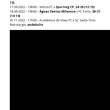
13)
17.09.2022 – 18h00 – Vitória FC x
Sporting CP, 24-29 (12-15)
18.09.2022 – 18h00 –
Águas Santas Milaneza
x FC Porto,
28-27
(14-14)
01.11.2022 – 17h00 – Académico de Viseu FC x GC Santo Tirso
Retrotarget,
andeboltv