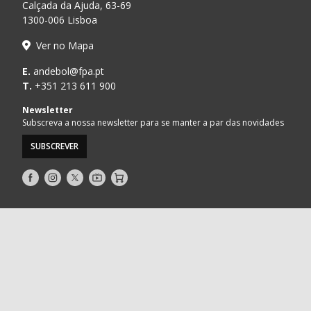
Calçada da Ajuda, 63-69
1300-006 Lisboa
Ver no Mapa
E.
andebol@fpa.pt
T.
+351 213 611 900
Newsletter
Subscreva a nossa newsletter para se manter a par das novidades
SUBSCREVER
Siga-
Siga-
Siga-
AndebolTV
Loja
nos
nos
nos
no
no
no
Facebook
Instagram
Twitter