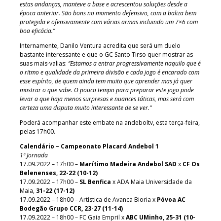
estas andanças, manteve a base e acrescentou soluções desde a
época anterior. São bons no momento defensivo, com a baliza bem
protegida e ofensivamente com várias armas incluindo um 7×6 com
boa eficácia.”
Internamente, Danilo Ventura acredita que será um duelo
bastante interessante e que o GC Santo Tirso quer mostrar as
suas mais-valias:
“Estamos a entrar progressivamente naquilo que é
o ritmo e qualidade da primeira divisão e cada jogo é encarado com
esse espírito, de quem ainda tem muito que aprender mas já quer
mostrar o que sabe. O pouco tempo para preparar este jogo pode
levar a que haja menos surpresas e nuances táticas, mas será com
certeza uma disputa muito interessante de se ver.”
Poderá acompanhar este embate na andeboltv, esta terça-feira,
pelas 17h00.
Calendário – Campeonato Placard Andebol 1
1ª Jornada
17.09.2022 – 17h00 –
Marítimo Madeira Andebol SAD
x
CF Os
Belenenses, 22-22 (10-12)
17.09.2022 – 17h00 –
SL Benfica
x ADA Maia Universidade da
Maia,
31-22 (17-12)
17.09.2022 – 18h00 – Artística de Avanca Bioria x
Póvoa AC
Bodegão Grupo CCR, 23-27 (11-14)
17.09.2022 – 18h00 – FC Gaia Empril x
ABC UMinho, 25-31 (10-