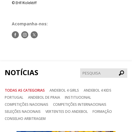
© EHF/Kolektiff
Acompanha-nos:
Siga-
Siga-
Siga-
nos
nos
nos
no
no
no
Facebook
Instagram
Twitter
NOTÍCIAS
Pesqui
TODAS AS CATEGORIAS
ANDEBOL 4 GIRLS
ANDEBOL 4 KIDS
PORTUGAL
ANDEBOL DE PRAIA
INSTITUCIONAL
COMPETIÇÕES NACIONAIS
COMPETIÇÕES INTERNACIONAIS
SELEÇÕES NACIONAIS
VERTENTES DO ANDEBOL
FORMAÇÃO
CONSELHO ARBITRAGEM