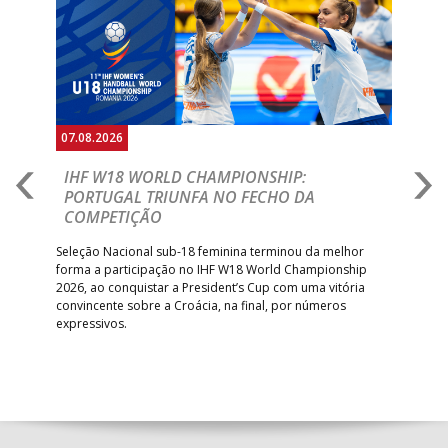
Anterior
Seguin
07.08.2026
07.
E
IHF W18 WORLD CHAMPIONSHIP:
C
PORTUGAL TRIUNFA NO FECHO DA
R
COMPETIÇÃO
A A
Trei
 que
Seleção Nacional sub-18 feminina terminou da melhor
dia
;
forma a participação no IHF W18 World Championship
insc
inar
2026, ao conquistar a President’s Cup com uma vitória
convincente sobre a Croácia, na final, por números
expressivos.