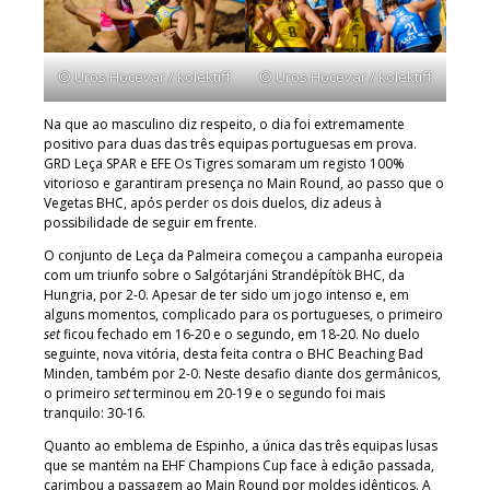
© Uros Hocevar / kolektiff
© Uros Hocevar / kolektiff
Na que ao masculino diz respeito, o dia foi extremamente
positivo para duas das três equipas portuguesas em prova.
GRD Leça SPAR e EFE Os Tigres somaram um registo 100%
vitorioso e garantiram presença no Main Round, ao passo que o
Vegetas BHC, após perder os dois duelos, diz adeus à
possibilidade de seguir em frente.
O conjunto de Leça da Palmeira começou a campanha europeia
com um triunfo sobre o Salgótarjáni Strandépítök BHC, da
Hungria, por 2-0. Apesar de ter sido um jogo intenso e, em
alguns momentos, complicado para os portugueses, o primeiro
set
ficou fechado em 16-20 e o segundo, em 18-20. No duelo
seguinte, nova vitória, desta feita contra o BHC Beaching Bad
Minden, também por 2-0. Neste desafio diante dos germânicos,
o primeiro
set
terminou em 20-19 e o segundo foi mais
tranquilo: 30-16.
Quanto ao emblema de Espinho, a única das três equipas lusas
que se mantém na EHF Champions Cup face à edição passada,
carimbou a passagem ao Main Round por moldes idênticos. A