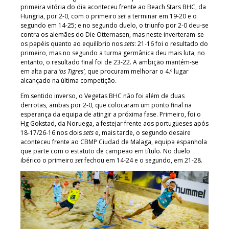
primeira vitória do dia aconteceu frente ao Beach Stars BHC, da
Hungria, por 2-0, com o primeiro
set
a terminar em 19-20 e o
segundo em 14-25; e no segundo duelo, o triunfo por 2-0 deu-se
contra os alemães do Die Otternasen, mas neste inverteram-se
os papéis quanto ao equilíbrio nos
sets
: 21-16 foi o resultado do
primeiro, mas no segundo a turma germânica deu mais luta, no
entanto, o resultado final foi de 23-22. A ambição mantém-se
em alta para
‘os Tigres’
, que procuram melhorar o 4.º lugar
alcançado na última competição.
Em sentido inverso, o Vegetas BHC não foi além de duas
derrotas, ambas por 2-0, que colocaram um ponto final na
esperança da equipa de atingir a próxima fase. Primeiro, foi o
Hg Gokstad, da Noruega, a festejar frente aos portugueses após
18-17/26-16 nos dois
sets
e, mais tarde, o segundo desaire
aconteceu frente ao CBMP Ciudad de Malaga, equipa espanhola
que parte com o estatuto de campeão em título. No duelo
ibérico o primeiro
set
fechou em 14-24 e o segundo, em 21-28.