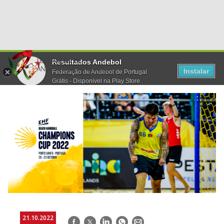
Resultados Andebol
Instalar
Federação de Andebol de Portugal
Grátis - Disponivel na Play Store
21.10.2022
Facebook
Twitter
LinkedIn
WhatsApp
E-