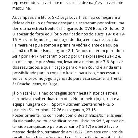
representados na vertente masculina e dez nações, na vertente
masculina.
As campeãs em título, GRD Leça Love Tiles, não começaram a
defesa do título da forma desejada e acabaram por sofrer uma
derrota na estreia frente às húngaras do OVB Beach Girls, por 2-
0, apesar do forte equilíbrio verificado nos dois
sets
: 19-18 e 19-
16. Mais tarde, no segundo jogo do dia, a equipa de Leça da
Palmeira reagiu e somou a primeira vitória diante da equipa
alemã do Brüder Ismaning, por 2-1. Depois de terem perdido o
Set 1
por 14-17, venceram o
Set 2
por uns expressivos 21-12 e,
no desempate por
shoot-out
, levaram a melhor por 7-6. Apesar
dos resultados, a qualificação para o Main Round é ainda uma
possibilidade para o conjunto luso e, para isso, é necessário
vencer o próximo jogo, agendado para esta sexta-feira, frente
às Beachqueens, da Suíça.
Já o Nazaré BHT não conseguiu sorrir nesta histórica estreia
europeia ao sofrer duas derrotas. No primeiro jogo, frente à
equipa húngara do TT Sport Multichem Szentendrei NKE, o
primeiro
Set
terminou 27-26 e o segundo, 23-15.
Posteriormente, no confronto com o Beach Bazis/Schleißsheim,
da Alemanha, voltou a verificar-se equilíbrio no
Set 1
, apesar de
ter sido conquistado pelo adversário (15-17) e o
Set 2
teve o
mesmo desfecho, terminando em 16-22. Com este conjunto de
resultados, a formação oriunda da Nazaré fica impossibilitada